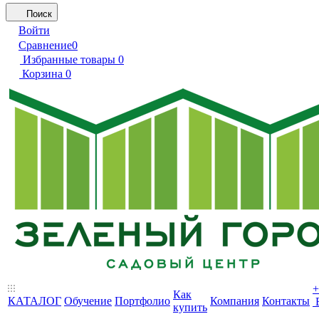
Поиск
Войти
Сравнение
0
Избранные товары
0
Корзина
0
+
Как
КАТАЛОГ
Обучение
Портфолио
Компания
Контакты
купить