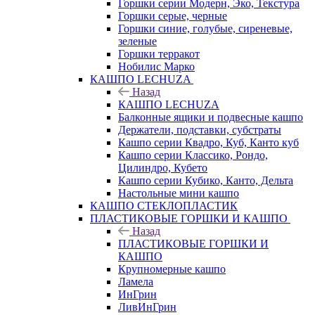
Горшки серии Модерн, Эко, Текстура
Горшки серые, черные
Горшки синие, голубые, сиреневые,
зеленые
Горшки терракот
Нобилис Марко
КАШПО LECHUZA
Назад
КАШПО LECHUZA
Балконные ящики и подвесные кашпо
Держатели, подставки, субстраты
Кашпо серии Квадро, Куб, Канто куб
Кашпо серии Классико, Рондо,
Цилиндро, Кубето
Кашпо серии Кубико, Канто, Дельта
Настольные мини кашпо
КАШПО СТЕКЛОПЛАСТИК
ПЛАСТИКОВЫЕ ГОРШКИ И КАШПО
Назад
ПЛАСТИКОВЫЕ ГОРШКИ И
КАШПО
Крупномерные кашпо
Ламела
ИнГрин
ЛивИнГрин