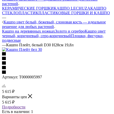
растений
КЕРАМИЧЕСКИЕ ГОРШКИ
КАШПО LECHUZA
КАШПО
СТЕКЛОПЛАСТИК
ПЛАСТИКОВЫЕ ГОРШКИ И КАШПО
—
Кашпо цвет белый, бежевый, слоновая кость — идеальное
решение для любых растений
Кашпо на деревянных ножках
Золото и серебро
Кашпо цвет
черный, коричневый, серо-коричневый
Плошки, фигурки,
подвесные
—
Кашпо Плейт, белый D30 H28cм 19,8л
Артикул:
Т0000005997
5 615
₽
Варианты цен
5 615
₽
Подробности
Есть в наличии
: 1