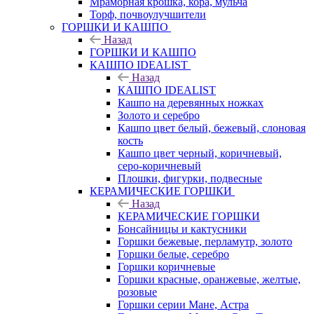
Мраморная крошка, кора, мульча
Торф, почвоулучшители
ГОРШКИ И КАШПО
Назад
ГОРШКИ И КАШПО
КАШПО IDEALIST
Назад
КАШПО IDEALIST
Кашпо на деревянных ножках
Золото и серебро
Кашпо цвет белый, бежевый, слоновая
кость
Кашпо цвет черный, коричневый,
серо-коричневый
Плошки, фигурки, подвесные
КЕРАМИЧЕСКИЕ ГОРШКИ
Назад
КЕРАМИЧЕСКИЕ ГОРШКИ
Бонсайницы и кактусники
Горшки бежевые, перламутр, золото
Горшки белые, серебро
Горшки коричневые
Горшки красные, оранжевые, желтые,
розовые
Горшки серии Мане, Астра