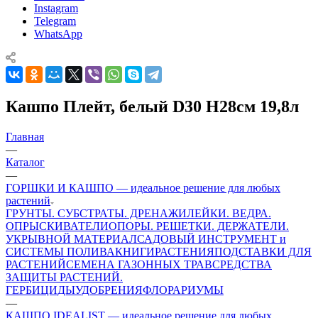
Instagram
Telegram
WhatsApp
Кашпо Плейт, белый D30 H28cм 19,8л
Главная
—
Каталог
—
ГОРШКИ И КАШПО — идеальное решение для любых
растений
ГРУНТЫ. СУБСТРАТЫ. ДРЕНАЖИ
ЛЕЙКИ. ВЕДРА.
ОПРЫСКИВАТЕЛИ
ОПОРЫ. РЕШЕТКИ. ДЕРЖАТЕЛИ.
УКРЫВНОЙ МАТЕРИАЛ
САДОВЫЙ ИНСТРУМЕНТ и
СИСТЕМЫ ПОЛИВА
КНИГИ
РАСТЕНИЯ
ПОДСТАВКИ ДЛЯ
РАСТЕНИЙ
СЕМЕНА ГАЗОННЫХ ТРАВ
СРЕДСТВА
ЗАЩИТЫ РАСТЕНИЙ.
ГЕРБИЦИДЫ
УДОБРЕНИЯ
ФЛОРАРИУМЫ
—
КАШПО IDEALIST — идеальное решение для любых