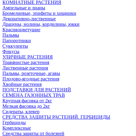
КОМНАТНЫЕ РАСТЕНИЯ
Ампельные и лианы
Бромелиевые, эпифиты и хищники
Декоративно-лиственные
Драцены, нолины, кордилины, юкки
Красивоцветущие
Пальмы
Папоротники
Суккуленты
Фикусы
УЛИЧНЫЕ РАСТЕНИЯ
Травянистые растения
Лиственные растения
Пальмы, розеточные, агавы
Плодово-ягодные растения
Хвойные растения
ПОДСТАВКИ ДЛЯ РАСТЕНИЙ
СЕМЕНА ГАЗОННЫХ ТРАВ
Крупная фасовка от 2кг
Мелкая фасовка до 2кг
Сидераты, клевер
СРЕДСТВА ЗАЩИТЫ РАСТЕНИЙ. ГЕРБИЦИДЫ
Гербициды
Комплексные
Средства защиты от болезней