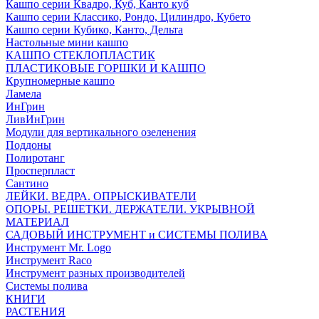
Кашпо серии Квадро, Куб, Канто куб
Кашпо серии Классико, Рондо, Цилиндро, Кубето
Кашпо серии Кубико, Канто, Дельта
Настольные мини кашпо
КАШПО СТЕКЛОПЛАСТИК
ПЛАСТИКОВЫЕ ГОРШКИ И КАШПО
Крупномерные кашпо
Ламела
ИнГрин
ЛивИнГрин
Модули для вертикального озеленения
Поддоны
Полиротанг
Просперпласт
Сантино
ЛЕЙКИ. ВЕДРА. ОПРЫСКИВАТЕЛИ
ОПОРЫ. РЕШЕТКИ. ДЕРЖАТЕЛИ. УКРЫВНОЙ
МАТЕРИАЛ
САДОВЫЙ ИНСТРУМЕНТ и СИСТЕМЫ ПОЛИВА
Инструмент Mr. Logo
Инструмент Raco
Инструмент разных производителей
Системы полива
КНИГИ
РАСТЕНИЯ