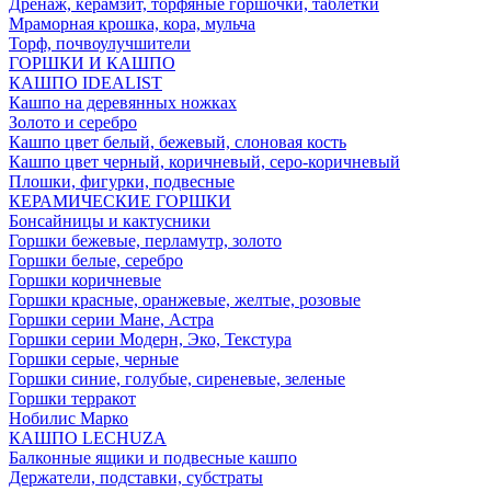
Дренаж, керамзит, торфяные горшочки, таблетки
Мраморная крошка, кора, мульча
Торф, почвоулучшители
ГОРШКИ И КАШПО
КАШПО IDEALIST
Кашпо на деревянных ножках
Золото и серебро
Кашпо цвет белый, бежевый, слоновая кость
Кашпо цвет черный, коричневый, серо-коричневый
Плошки, фигурки, подвесные
КЕРАМИЧЕСКИЕ ГОРШКИ
Бонсайницы и кактусники
Горшки бежевые, перламутр, золото
Горшки белые, серебро
Горшки коричневые
Горшки красные, оранжевые, желтые, розовые
Горшки серии Мане, Астра
Горшки серии Модерн, Эко, Текстура
Горшки серые, черные
Горшки синие, голубые, сиреневые, зеленые
Горшки терракот
Нобилис Марко
КАШПО LECHUZA
Балконные ящики и подвесные кашпо
Держатели, подставки, субстраты