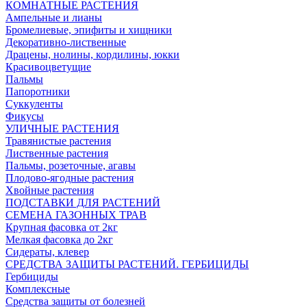
КОМНАТНЫЕ РАСТЕНИЯ
Ампельные и лианы
Бромелиевые, эпифиты и хищники
Декоративно-лиственные
Драцены, нолины, кордилины, юкки
Красивоцветущие
Пальмы
Папоротники
Суккуленты
Фикусы
УЛИЧНЫЕ РАСТЕНИЯ
Травянистые растения
Лиственные растения
Пальмы, розеточные, агавы
Плодово-ягодные растения
Хвойные растения
ПОДСТАВКИ ДЛЯ РАСТЕНИЙ
СЕМЕНА ГАЗОННЫХ ТРАВ
Крупная фасовка от 2кг
Мелкая фасовка до 2кг
Сидераты, клевер
СРЕДСТВА ЗАЩИТЫ РАСТЕНИЙ. ГЕРБИЦИДЫ
Гербициды
Комплексные
Средства защиты от болезней