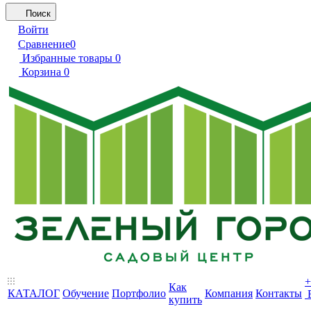
Поиск
Войти
Сравнение
0
Избранные товары
0
Корзина
0
+
Как
КАТАЛОГ
Обучение
Портфолио
Компания
Контакты
купить