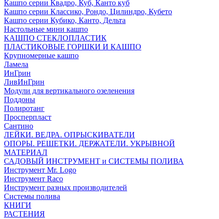
Кашпо серии Квадро, Куб, Канто куб
Кашпо серии Классико, Рондо, Цилиндро, Кубето
Кашпо серии Кубико, Канто, Дельта
Настольные мини кашпо
КАШПО СТЕКЛОПЛАСТИК
ПЛАСТИКОВЫЕ ГОРШКИ И КАШПО
Крупномерные кашпо
Ламела
ИнГрин
ЛивИнГрин
Модули для вертикального озеленения
Поддоны
Полиротанг
Просперпласт
Сантино
ЛЕЙКИ. ВЕДРА. ОПРЫСКИВАТЕЛИ
ОПОРЫ. РЕШЕТКИ. ДЕРЖАТЕЛИ. УКРЫВНОЙ
МАТЕРИАЛ
САДОВЫЙ ИНСТРУМЕНТ и СИСТЕМЫ ПОЛИВА
Инструмент Mr. Logo
Инструмент Raco
Инструмент разных производителей
Системы полива
КНИГИ
РАСТЕНИЯ