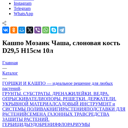
Instagram
Telegram
WhatsApp
Кашпо Мозаик Чаша, слоновая кость
D29,5 H15cм 10л
Главная
—
Каталог
—
ГОРШКИ И КАШПО — идеальное решение для любых
растений
ГРУНТЫ. СУБСТРАТЫ. ДРЕНАЖИ
ЛЕЙКИ. ВЕДРА.
ОПРЫСКИВАТЕЛИ
ОПОРЫ. РЕШЕТКИ. ДЕРЖАТЕЛИ.
УКРЫВНОЙ МАТЕРИАЛ
САДОВЫЙ ИНСТРУМЕНТ и
СИСТЕМЫ ПОЛИВА
КНИГИ
РАСТЕНИЯ
ПОДСТАВКИ ДЛЯ
РАСТЕНИЙ
СЕМЕНА ГАЗОННЫХ ТРАВ
СРЕДСТВА
ЗАЩИТЫ РАСТЕНИЙ.
ГЕРБИЦИДЫ
УДОБРЕНИЯ
ФЛОРАРИУМЫ