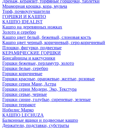
Дренаж, керамзит, торфяные горшочки, таблетки
Мраморная крошка, кора, мульча
Торф, почвоулучшители
ГОРШКИ И КАШПО
КАШПО IDEALIST
Кашпо на деревянных ножках
Золото и серебро
Кашпо цвет белый, бежевый, слоновая кость
Кашпо цвет черный, коричневый, серо-коричневый
Плошки, фигурки, подвесные
КЕРАМИЧЕСКИЕ ГОРШКИ
Бонсайницы и кактусники
Горшки бежевые, перламутр, золото
Горшки белые, серебро
Горшки коричневые
Горшки красные, оранжевые, желтые, розовые
Горшки серии Мане, Астра
Горшки серии Модерн, Эко, Текстура
Горшки серые, черные
Горшки синие, голубые, сиреневые, зеленые
Горшки терракот
Нобилис Марко
КАШПО LECHUZA
Балконные ящики и подвесные кашпо
Держатели, подставки, субстраты