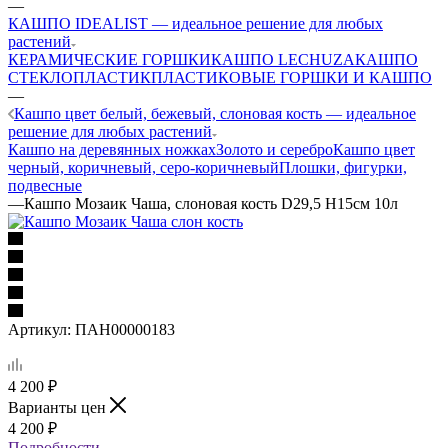
—
КАШПО IDEALIST — идеальное решение для любых
растений
КЕРАМИЧЕСКИЕ ГОРШКИ
КАШПО LECHUZA
КАШПО
СТЕКЛОПЛАСТИК
ПЛАСТИКОВЫЕ ГОРШКИ И КАШПО
—
Кашпо цвет белый, бежевый, слоновая кость — идеальное
решение для любых растений
Кашпо на деревянных ножках
Золото и серебро
Кашпо цвет
черный, коричневый, серо-коричневый
Плошки, фигурки,
подвесные
—
Кашпо Мозаик Чаша, слоновая кость D29,5 H15cм 10л
Артикул:
ПАН00000183
4 200
₽
Варианты цен
4 200
₽
Подробности