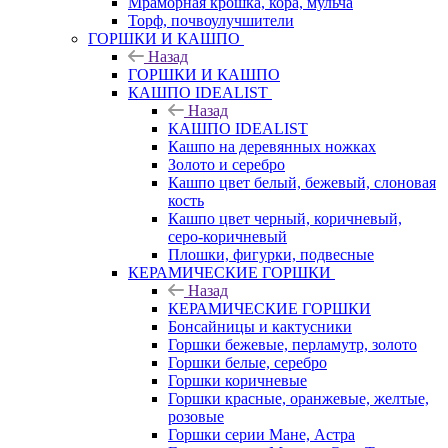
Мраморная крошка, кора, мульча
Торф, почвоулучшители
ГОРШКИ И КАШПО
Назад
ГОРШКИ И КАШПО
КАШПО IDEALIST
Назад
КАШПО IDEALIST
Кашпо на деревянных ножках
Золото и серебро
Кашпо цвет белый, бежевый, слоновая
кость
Кашпо цвет черный, коричневый,
серо-коричневый
Плошки, фигурки, подвесные
КЕРАМИЧЕСКИЕ ГОРШКИ
Назад
КЕРАМИЧЕСКИЕ ГОРШКИ
Бонсайницы и кактусники
Горшки бежевые, перламутр, золото
Горшки белые, серебро
Горшки коричневые
Горшки красные, оранжевые, желтые,
розовые
Горшки серии Мане, Астра