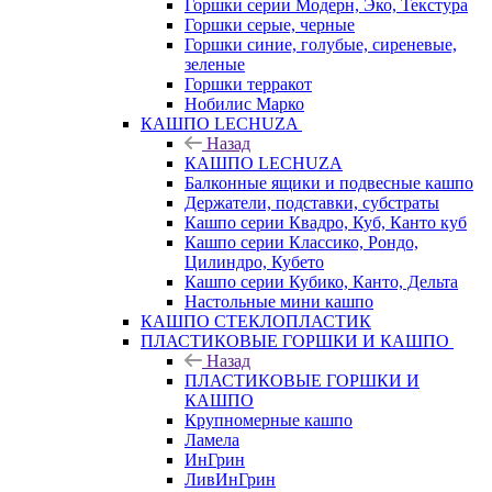
Горшки серии Модерн, Эко, Текстура
Горшки серые, черные
Горшки синие, голубые, сиреневые,
зеленые
Горшки терракот
Нобилис Марко
КАШПО LECHUZA
Назад
КАШПО LECHUZA
Балконные ящики и подвесные кашпо
Держатели, подставки, субстраты
Кашпо серии Квадро, Куб, Канто куб
Кашпо серии Классико, Рондо,
Цилиндро, Кубето
Кашпо серии Кубико, Канто, Дельта
Настольные мини кашпо
КАШПО СТЕКЛОПЛАСТИК
ПЛАСТИКОВЫЕ ГОРШКИ И КАШПО
Назад
ПЛАСТИКОВЫЕ ГОРШКИ И
КАШПО
Крупномерные кашпо
Ламела
ИнГрин
ЛивИнГрин