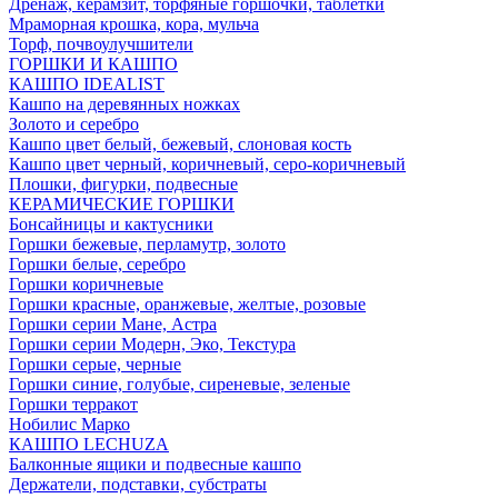
Дренаж, керамзит, торфяные горшочки, таблетки
Мраморная крошка, кора, мульча
Торф, почвоулучшители
ГОРШКИ И КАШПО
КАШПО IDEALIST
Кашпо на деревянных ножках
Золото и серебро
Кашпо цвет белый, бежевый, слоновая кость
Кашпо цвет черный, коричневый, серо-коричневый
Плошки, фигурки, подвесные
КЕРАМИЧЕСКИЕ ГОРШКИ
Бонсайницы и кактусники
Горшки бежевые, перламутр, золото
Горшки белые, серебро
Горшки коричневые
Горшки красные, оранжевые, желтые, розовые
Горшки серии Мане, Астра
Горшки серии Модерн, Эко, Текстура
Горшки серые, черные
Горшки синие, голубые, сиреневые, зеленые
Горшки терракот
Нобилис Марко
КАШПО LECHUZA
Балконные ящики и подвесные кашпо
Держатели, подставки, субстраты