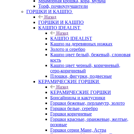
Мраморная крошка, кора, мульча
Торф, почвоулучшители
ГОРШКИ И КАШПО
Назад
ГОРШКИ И КАШПО
КАШПО IDEALIST
Назад
КАШПО IDEALIST
Кашпо на деревянных ножках
Золото и серебро
Кашпо цвет белый, бежевый, слоновая
кость
Кашпо цвет черный, коричневый,
серо-коричневый
Плошки, фигурки, подвесные
КЕРАМИЧЕСКИЕ ГОРШКИ
Назад
КЕРАМИЧЕСКИЕ ГОРШКИ
Бонсайницы и кактусники
Горшки бежевые, перламутр, золото
Горшки белые, серебро
Горшки коричневые
Горшки красные, оранжевые, желтые,
розовые
Горшки серии Мане, Астра