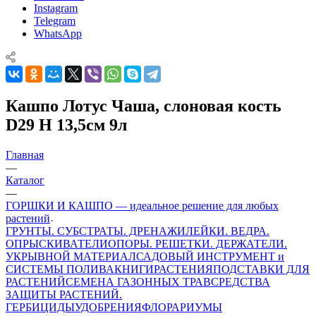
Instagram
Telegram
WhatsApp
Кашпо Лотус Чаша, слоновая кость
D29 H 13,5см 9л
Главная
—
Каталог
—
ГОРШКИ И КАШПО — идеальное решение для любых
растений
ГРУНТЫ. СУБСТРАТЫ. ДРЕНАЖИ
ЛЕЙКИ. ВЕДРА.
ОПРЫСКИВАТЕЛИ
ОПОРЫ. РЕШЕТКИ. ДЕРЖАТЕЛИ.
УКРЫВНОЙ МАТЕРИАЛ
САДОВЫЙ ИНСТРУМЕНТ и
СИСТЕМЫ ПОЛИВА
КНИГИ
РАСТЕНИЯ
ПОДСТАВКИ ДЛЯ
РАСТЕНИЙ
СЕМЕНА ГАЗОННЫХ ТРАВ
СРЕДСТВА
ЗАЩИТЫ РАСТЕНИЙ.
ГЕРБИЦИДЫ
УДОБРЕНИЯ
ФЛОРАРИУМЫ