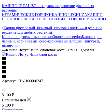
—
КАШПО IDEALIST — идеальное решение для любых
растений
КЕРАМИЧЕСКИЕ ГОРШКИ
КАШПО LECHUZA
КАШПО
СТЕКЛОПЛАСТИК
ПЛАСТИКОВЫЕ ГОРШКИ И КАШПО
—
Кашпо цвет белый, бежевый, слоновая кость — идеальное
решение для любых растений
Кашпо на деревянных ножках
Золото и серебро
Кашпо цвет
черный, коричневый, серо-коричневый
Плошки, фигурки,
подвесные
—
Кашпо Лотус Чаша, слоновая кость D29 H 13,5см 9л
Артикул:
ПАН00000247
5 100
₽
Варианты цен
5 100
₽
Подробности