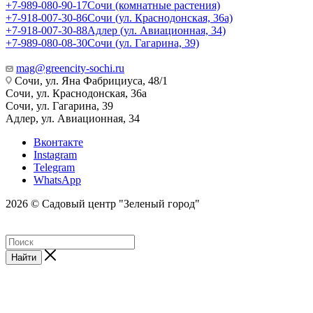
+7-989-080-90-17
Сочи (комнатные растения)
+7-918-007-30-86
Сочи (ул. Краснодонская, 36а)
+7-918-007-30-88
Адлер (ул. Авиационная, 34)
+7-989-080-08-30
Сочи (ул. Гагарина, 39)
mag@greencity-sochi.ru
Сочи, ул. Яна Фабрициуса, 48/1
Сочи, ул. Краснодонская, 36а
Сочи, ул. Гагарина, 39
Адлер, ул. Авиационная, 34
Вконтакте
Instagram
Telegram
WhatsApp
2026 © Садовый центр "Зеленый город"
Найти