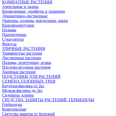
КОМНАТНЫЕ РАСТЕНИЯ
Ампельные и лианы
Бромелиевые, эпифиты и хищники
Декоративно-лиственные
Драцены, нолины, кордилины, юкки
Красивоцветущие
Пальмы
Папоротники
Суккуленты
Фикусы
УЛИЧНЫЕ РАСТЕНИЯ
Травянистые растения
Лиственные растения
Пальмы, розеточные, агавы
Плодово-ягодные растения
Хвойные растения
ПОДСТАВКИ ДЛЯ РАСТЕНИЙ
СЕМЕНА ГАЗОННЫХ ТРАВ
Крупная фасовка от 2кг
Мелкая фасовка до 2кг
Сидераты, клевер
СРЕДСТВА ЗАЩИТЫ РАСТЕНИЙ. ГЕРБИЦИДЫ
Гербициды
Комплексные
Средства защиты от болезней