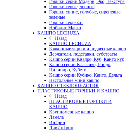
Горшки серии Модерн, Эко, Текстура
Горшки серые, черные
Горшки синие, голубые, сиреневые,
зеленые
Горшки терракот
Нобилис Марко
КАШПО LECHUZA
Назад
КАШПО LECHUZA
Балконные ящики и подвесные кашпо
Держатели, подставки, субстраты
Кашпо серии Квадро, Куб, Канто куб
Кашпо серии Классико, Рондо,
Цилиндро, Кубето
Кашпо серии Кубико, Канто, Дельта
Настольные мини кашпо
КАШПО СТЕКЛОПЛАСТИК
ПЛАСТИКОВЫЕ ГОРШКИ И КАШПО
Назад
ПЛАСТИКОВЫЕ ГОРШКИ И
КАШПО
Крупномерные кашпо
Ламела
ИнГрин
ЛивИнГрин