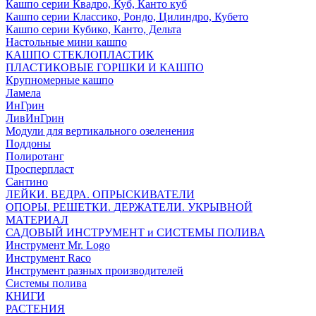
Кашпо серии Квадро, Куб, Канто куб
Кашпо серии Классико, Рондо, Цилиндро, Кубето
Кашпо серии Кубико, Канто, Дельта
Настольные мини кашпо
КАШПО СТЕКЛОПЛАСТИК
ПЛАСТИКОВЫЕ ГОРШКИ И КАШПО
Крупномерные кашпо
Ламела
ИнГрин
ЛивИнГрин
Модули для вертикального озеленения
Поддоны
Полиротанг
Просперпласт
Сантино
ЛЕЙКИ. ВЕДРА. ОПРЫСКИВАТЕЛИ
ОПОРЫ. РЕШЕТКИ. ДЕРЖАТЕЛИ. УКРЫВНОЙ
МАТЕРИАЛ
САДОВЫЙ ИНСТРУМЕНТ и СИСТЕМЫ ПОЛИВА
Инструмент Mr. Logo
Инструмент Raco
Инструмент разных производителей
Системы полива
КНИГИ
РАСТЕНИЯ