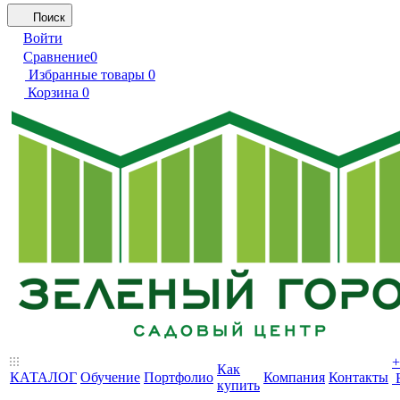
Поиск
Войти
Сравнение
0
Избранные товары
0
Корзина
0
+
Как
КАТАЛОГ
Обучение
Портфолио
Компания
Контакты
купить