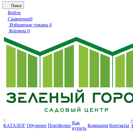
Поиск
Войти
Сравнение
0
Избранные товары
0
Корзина
0
+
Как
КАТАЛОГ
Обучение
Портфолио
Компания
Контакты
купить