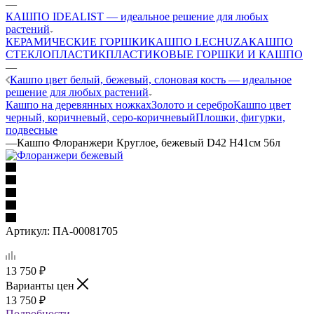
—
КАШПО IDEALIST — идеальное решение для любых
растений
КЕРАМИЧЕСКИЕ ГОРШКИ
КАШПО LECHUZA
КАШПО
СТЕКЛОПЛАСТИК
ПЛАСТИКОВЫЕ ГОРШКИ И КАШПО
—
Кашпо цвет белый, бежевый, слоновая кость — идеальное
решение для любых растений
Кашпо на деревянных ножках
Золото и серебро
Кашпо цвет
черный, коричневый, серо-коричневый
Плошки, фигурки,
подвесные
—
Кашпо Флоранжери Круглое, бежевый D42 H41см 56л
Артикул:
ПА-00081705
13 750
₽
Варианты цен
13 750
₽
Подробности