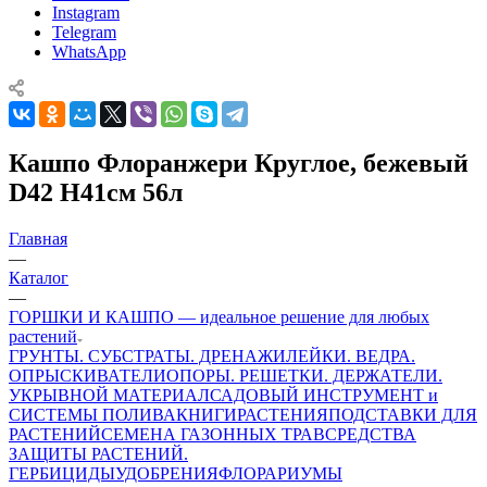
Instagram
Telegram
WhatsApp
Кашпо Флоранжери Круглое, бежевый
D42 H41см 56л
Главная
—
Каталог
—
ГОРШКИ И КАШПО — идеальное решение для любых
растений
ГРУНТЫ. СУБСТРАТЫ. ДРЕНАЖИ
ЛЕЙКИ. ВЕДРА.
ОПРЫСКИВАТЕЛИ
ОПОРЫ. РЕШЕТКИ. ДЕРЖАТЕЛИ.
УКРЫВНОЙ МАТЕРИАЛ
САДОВЫЙ ИНСТРУМЕНТ и
СИСТЕМЫ ПОЛИВА
КНИГИ
РАСТЕНИЯ
ПОДСТАВКИ ДЛЯ
РАСТЕНИЙ
СЕМЕНА ГАЗОННЫХ ТРАВ
СРЕДСТВА
ЗАЩИТЫ РАСТЕНИЙ.
ГЕРБИЦИДЫ
УДОБРЕНИЯ
ФЛОРАРИУМЫ