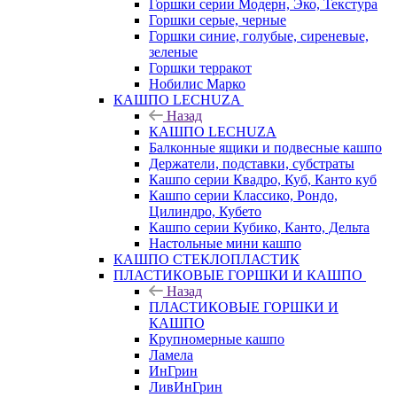
Горшки серии Модерн, Эко, Текстура
Горшки серые, черные
Горшки синие, голубые, сиреневые,
зеленые
Горшки терракот
Нобилис Марко
КАШПО LECHUZA
Назад
КАШПО LECHUZA
Балконные ящики и подвесные кашпо
Держатели, подставки, субстраты
Кашпо серии Квадро, Куб, Канто куб
Кашпо серии Классико, Рондо,
Цилиндро, Кубето
Кашпо серии Кубико, Канто, Дельта
Настольные мини кашпо
КАШПО СТЕКЛОПЛАСТИК
ПЛАСТИКОВЫЕ ГОРШКИ И КАШПО
Назад
ПЛАСТИКОВЫЕ ГОРШКИ И
КАШПО
Крупномерные кашпо
Ламела
ИнГрин
ЛивИнГрин