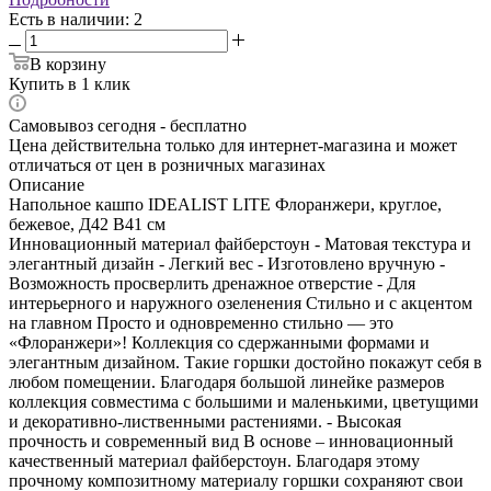
Есть в наличии
: 2
В корзину
Купить в 1 клик
Самовывоз сегодня - бесплатно
Цена действительна только для интернет-магазина и может
отличаться от цен в розничных магазинах
Описание
Напольное кашпо IDEALIST LITE Флоранжери, круглое,
бежевое, Д42 В41 см
Инновационный материал файберстоун - Матовая текстура и
элегантный дизайн - Легкий вес - Изготовлено вручную -
Возможность просверлить дренажное отверстие - Для
интерьерного и наружного озеленения Стильно и с акцентом
на главном Просто и одновременно стильно — это
«Флоранжери»! Коллекция со сдержанными формами и
элегантным дизайном. Такие горшки достойно покажут себя в
любом помещении. Благодаря большой линейке размеров
коллекция совместима с большими и маленькими, цветущими
и декоративно-лиственными растениями. - Высокая
прочность и современный вид В основе – инновационный
качественный материал файберстоун. Благодаря этому
прочному композитному материалу горшки сохраняют свои