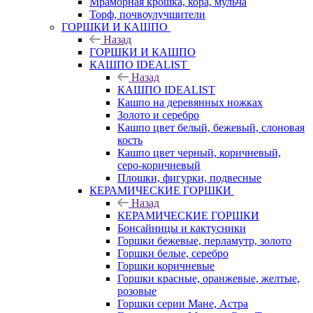
Мраморная крошка, кора, мульча
Торф, почвоулучшители
ГОРШКИ И КАШПО
Назад
ГОРШКИ И КАШПО
КАШПО IDEALIST
Назад
КАШПО IDEALIST
Кашпо на деревянных ножках
Золото и серебро
Кашпо цвет белый, бежевый, слоновая
кость
Кашпо цвет черный, коричневый,
серо-коричневый
Плошки, фигурки, подвесные
КЕРАМИЧЕСКИЕ ГОРШКИ
Назад
КЕРАМИЧЕСКИЕ ГОРШКИ
Бонсайницы и кактусники
Горшки бежевые, перламутр, золото
Горшки белые, серебро
Горшки коричневые
Горшки красные, оранжевые, желтые,
розовые
Горшки серии Мане, Астра