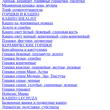
Дренаж, керамзит, торфяные горшочки, таблетки
Мраморная крошка, кора, мульча
Торф, почвоулучшители
ГОРШКИ И КАШПО
КАШПО IDEALIST
Кашпо на деревянных ножках
Золото и серебро
Кашпо цвет белый, бежевый, слоновая кость
Кашпо цвет черный, коричневый, серо-коричневый
Плошки, фигурки, подвесные
КЕРАМИЧЕСКИЕ ГОРШКИ
Бонсайницы и кактусники
Горшки бежевые, перламутр, золото
Горшки белые, серебро
Горшки коричневые
Горшки красные, оранжевые, желтые, розовые
Горшки серии Мане, Астра
Горшки серии Модерн, Эко, Текстура
Горшки серые, черные
Горшки синие, голубые, сиреневые, зеленые
Горшки терракот
Нобилис Марко
КАШПО LECHUZA
Балконные ящики и подвесные кашпо
Держатели, подставки, субстраты