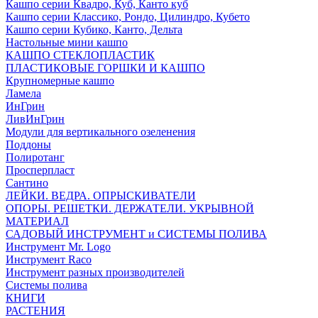
Кашпо серии Квадро, Куб, Канто куб
Кашпо серии Классико, Рондо, Цилиндро, Кубето
Кашпо серии Кубико, Канто, Дельта
Настольные мини кашпо
КАШПО СТЕКЛОПЛАСТИК
ПЛАСТИКОВЫЕ ГОРШКИ И КАШПО
Крупномерные кашпо
Ламела
ИнГрин
ЛивИнГрин
Модули для вертикального озеленения
Поддоны
Полиротанг
Просперпласт
Сантино
ЛЕЙКИ. ВЕДРА. ОПРЫСКИВАТЕЛИ
ОПОРЫ. РЕШЕТКИ. ДЕРЖАТЕЛИ. УКРЫВНОЙ
МАТЕРИАЛ
САДОВЫЙ ИНСТРУМЕНТ и СИСТЕМЫ ПОЛИВА
Инструмент Mr. Logo
Инструмент Raco
Инструмент разных производителей
Системы полива
КНИГИ
РАСТЕНИЯ