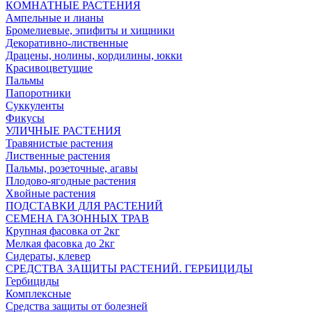
КОМНАТНЫЕ РАСТЕНИЯ
Ампельные и лианы
Бромелиевые, эпифиты и хищники
Декоративно-лиственные
Драцены, нолины, кордилины, юкки
Красивоцветущие
Пальмы
Папоротники
Суккуленты
Фикусы
УЛИЧНЫЕ РАСТЕНИЯ
Травянистые растения
Лиственные растения
Пальмы, розеточные, агавы
Плодово-ягодные растения
Хвойные растения
ПОДСТАВКИ ДЛЯ РАСТЕНИЙ
СЕМЕНА ГАЗОННЫХ ТРАВ
Крупная фасовка от 2кг
Мелкая фасовка до 2кг
Сидераты, клевер
СРЕДСТВА ЗАЩИТЫ РАСТЕНИЙ. ГЕРБИЦИДЫ
Гербициды
Комплексные
Средства защиты от болезней