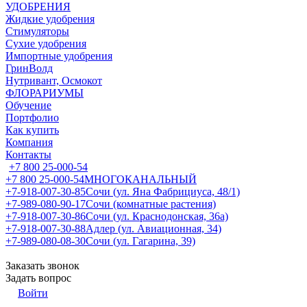
УДОБРЕНИЯ
Жидкие удобрения
Стимуляторы
Сухие удобрения
Импортные удобрения
ГринВолд
Нутривант, Осмокот
ФЛОРАРИУМЫ
Обучение
Портфолио
Как купить
Компания
Контакты
+7 800 25-000-54
+7 800 25-000-54
МНОГОКАНАЛЬНЫЙ
+7-918-007-30-85
Сочи (ул. Яна Фабрициуса, 48/1)
+7-989-080-90-17
Сочи (комнатные растения)
+7-918-007-30-86
Сочи (ул. Краснодонская, 36а)
+7-918-007-30-88
Адлер (ул. Авиационная, 34)
+7-989-080-08-30
Сочи (ул. Гагарина, 39)
Заказать звонок
Задать вопрос
Войти