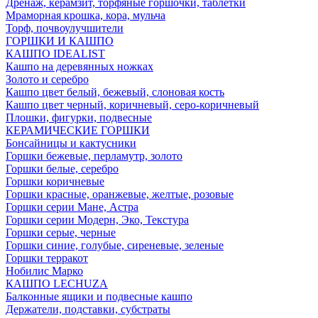
Дренаж, керамзит, торфяные горшочки, таблетки
Мраморная крошка, кора, мульча
Торф, почвоулучшители
ГОРШКИ И КАШПО
КАШПО IDEALIST
Кашпо на деревянных ножках
Золото и серебро
Кашпо цвет белый, бежевый, слоновая кость
Кашпо цвет черный, коричневый, серо-коричневый
Плошки, фигурки, подвесные
КЕРАМИЧЕСКИЕ ГОРШКИ
Бонсайницы и кактусники
Горшки бежевые, перламутр, золото
Горшки белые, серебро
Горшки коричневые
Горшки красные, оранжевые, желтые, розовые
Горшки серии Мане, Астра
Горшки серии Модерн, Эко, Текстура
Горшки серые, черные
Горшки синие, голубые, сиреневые, зеленые
Горшки терракот
Нобилис Марко
КАШПО LECHUZA
Балконные ящики и подвесные кашпо
Держатели, подставки, субстраты