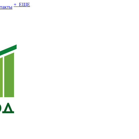
+ ЕЩЕ
такты