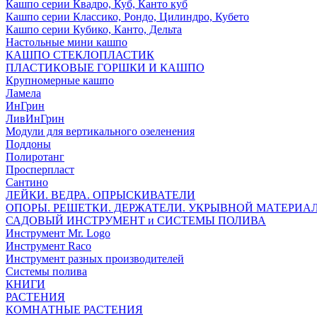
Кашпо серии Квадро, Куб, Канто куб
Кашпо серии Классико, Рондо, Цилиндро, Кубето
Кашпо серии Кубико, Канто, Дельта
Настольные мини кашпо
КАШПО СТЕКЛОПЛАСТИК
ПЛАСТИКОВЫЕ ГОРШКИ И КАШПО
Крупномерные кашпо
Ламела
ИнГрин
ЛивИнГрин
Модули для вертикального озеленения
Поддоны
Полиротанг
Просперпласт
Сантино
ЛЕЙКИ. ВЕДРА. ОПРЫСКИВАТЕЛИ
ОПОРЫ. РЕШЕТКИ. ДЕРЖАТЕЛИ. УКРЫВНОЙ МАТЕРИА
САДОВЫЙ ИНСТРУМЕНТ и СИСТЕМЫ ПОЛИВА
Инструмент Mr. Logo
Инструмент Raco
Инструмент разных производителей
Системы полива
КНИГИ
РАСТЕНИЯ
КОМНАТНЫЕ РАСТЕНИЯ