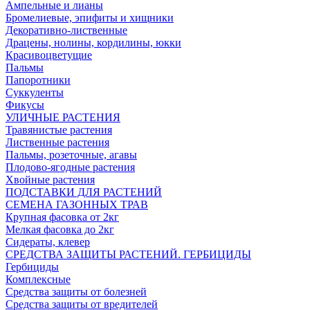
Ампельные и лианы
Бромелиевые, эпифиты и хищники
Декоративно-лиственные
Драцены, нолины, кордилины, юкки
Красивоцветущие
Пальмы
Папоротники
Суккуленты
Фикусы
УЛИЧНЫЕ РАСТЕНИЯ
Травянистые растения
Лиственные растения
Пальмы, розеточные, агавы
Плодово-ягодные растения
Хвойные растения
ПОДСТАВКИ ДЛЯ РАСТЕНИЙ
СЕМЕНА ГАЗОННЫХ ТРАВ
Крупная фасовка от 2кг
Мелкая фасовка до 2кг
Сидераты, клевер
СРЕДСТВА ЗАЩИТЫ РАСТЕНИЙ. ГЕРБИЦИДЫ
Гербициды
Комплексные
Средства защиты от болезней
Средства защиты от вредителей