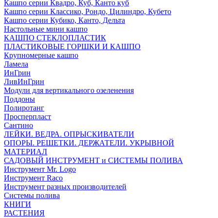
Кашпо серии Квадро, Куб, Канто куб
Кашпо серии Классико, Рондо, Цилиндро, Кубето
Кашпо серии Кубико, Канто, Дельта
Настольные мини кашпо
КАШПО СТЕКЛОПЛАСТИК
ПЛАСТИКОВЫЕ ГОРШКИ И КАШПО
Крупномерные кашпо
Ламела
ИнГрин
ЛивИнГрин
Модули для вертикального озеленения
Поддоны
Полиротанг
Просперпласт
Сантино
ЛЕЙКИ. ВЕДРА. ОПРЫСКИВАТЕЛИ
ОПОРЫ. РЕШЕТКИ. ДЕРЖАТЕЛИ. УКРЫВНОЙ
МАТЕРИАЛ
САДОВЫЙ ИНСТРУМЕНТ и СИСТЕМЫ ПОЛИВА
Инструмент Mr. Logo
Инструмент Raco
Инструмент разных производителей
Системы полива
КНИГИ
РАСТЕНИЯ