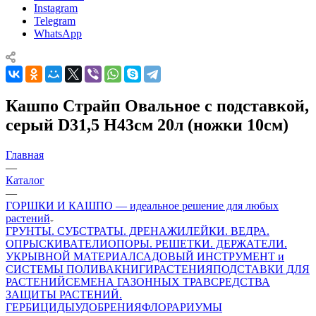
Instagram
Telegram
WhatsApp
Кашпо Страйп Овальное с подставкой,
серый D31,5 H43cм 20л (ножки 10см)
Главная
—
Каталог
—
ГОРШКИ И КАШПО — идеальное решение для любых
растений
ГРУНТЫ. СУБСТРАТЫ. ДРЕНАЖИ
ЛЕЙКИ. ВЕДРА.
ОПРЫСКИВАТЕЛИ
ОПОРЫ. РЕШЕТКИ. ДЕРЖАТЕЛИ.
УКРЫВНОЙ МАТЕРИАЛ
САДОВЫЙ ИНСТРУМЕНТ и
СИСТЕМЫ ПОЛИВА
КНИГИ
РАСТЕНИЯ
ПОДСТАВКИ ДЛЯ
РАСТЕНИЙ
СЕМЕНА ГАЗОННЫХ ТРАВ
СРЕДСТВА
ЗАЩИТЫ РАСТЕНИЙ.
ГЕРБИЦИДЫ
УДОБРЕНИЯ
ФЛОРАРИУМЫ