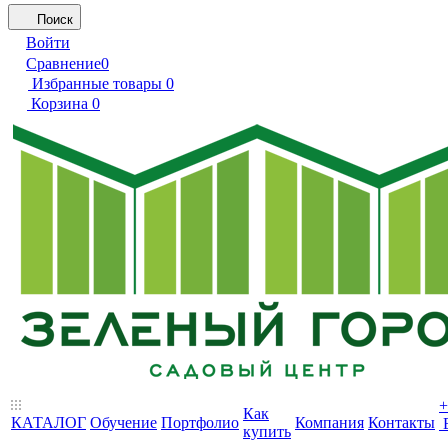
Поиск
Войти
Сравнение
0
Избранные товары
0
Корзина
0
+
Как
КАТАЛОГ
Обучение
Портфолио
Компания
Контакты
купить