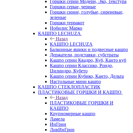
Горшки серии Модерн, Эко, Текстура
Горшки серые, черные
Горшки синие, голубые, сиреневые,
зеленые
Горшки терракот
Нобилис Марко
КАШПО LECHUZA
Назад
КАШПО LECHUZA
Балконные ящики и подвесные кашпо
Держатели, подставки, субстраты
Кашпо серии Квадро, Куб, Канто куб
Кашпо серии Классико, Рондо,
Цилиндро, Кубето
Кашпо серии Кубико, Канто, Дельта
Настольные мини кашпо
КАШПО СТЕКЛОПЛАСТИК
ПЛАСТИКОВЫЕ ГОРШКИ И КАШПО
Назад
ПЛАСТИКОВЫЕ ГОРШКИ И
КАШПО
Крупномерные кашпо
Ламела
ИнГрин
ЛивИнГрин