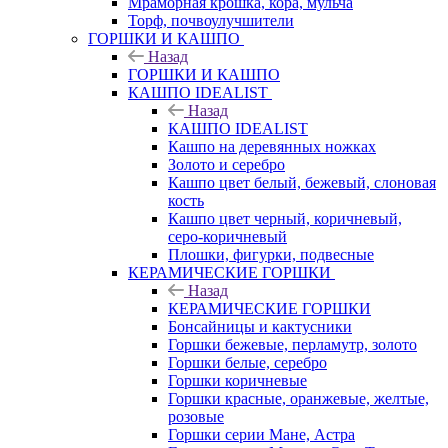
Мраморная крошка, кора, мульча
Торф, почвоулучшители
ГОРШКИ И КАШПО
Назад
ГОРШКИ И КАШПО
КАШПО IDEALIST
Назад
КАШПО IDEALIST
Кашпо на деревянных ножках
Золото и серебро
Кашпо цвет белый, бежевый, слоновая
кость
Кашпо цвет черный, коричневый,
серо-коричневый
Плошки, фигурки, подвесные
КЕРАМИЧЕСКИЕ ГОРШКИ
Назад
КЕРАМИЧЕСКИЕ ГОРШКИ
Бонсайницы и кактусники
Горшки бежевые, перламутр, золото
Горшки белые, серебро
Горшки коричневые
Горшки красные, оранжевые, желтые,
розовые
Горшки серии Мане, Астра