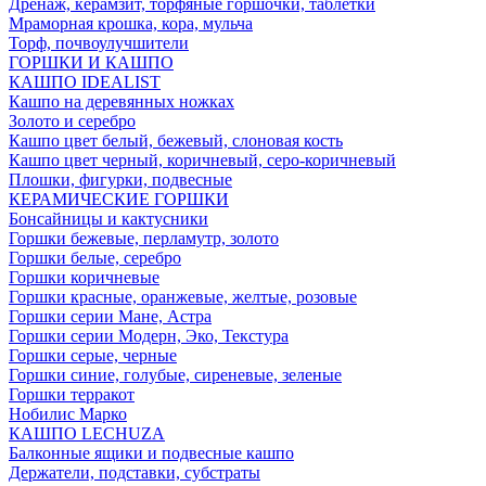
Дренаж, керамзит, торфяные горшочки, таблетки
Мраморная крошка, кора, мульча
Торф, почвоулучшители
ГОРШКИ И КАШПО
КАШПО IDEALIST
Кашпо на деревянных ножках
Золото и серебро
Кашпо цвет белый, бежевый, слоновая кость
Кашпо цвет черный, коричневый, серо-коричневый
Плошки, фигурки, подвесные
КЕРАМИЧЕСКИЕ ГОРШКИ
Бонсайницы и кактусники
Горшки бежевые, перламутр, золото
Горшки белые, серебро
Горшки коричневые
Горшки красные, оранжевые, желтые, розовые
Горшки серии Мане, Астра
Горшки серии Модерн, Эко, Текстура
Горшки серые, черные
Горшки синие, голубые, сиреневые, зеленые
Горшки терракот
Нобилис Марко
КАШПО LECHUZA
Балконные ящики и подвесные кашпо
Держатели, подставки, субстраты