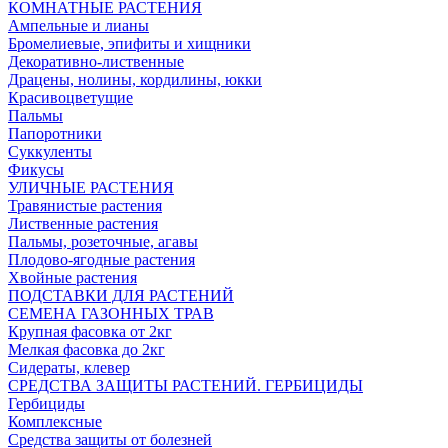
КОМНАТНЫЕ РАСТЕНИЯ
Ампельные и лианы
Бромелиевые, эпифиты и хищники
Декоративно-лиственные
Драцены, нолины, кордилины, юкки
Красивоцветущие
Пальмы
Папоротники
Суккуленты
Фикусы
УЛИЧНЫЕ РАСТЕНИЯ
Травянистые растения
Лиственные растения
Пальмы, розеточные, агавы
Плодово-ягодные растения
Хвойные растения
ПОДСТАВКИ ДЛЯ РАСТЕНИЙ
СЕМЕНА ГАЗОННЫХ ТРАВ
Крупная фасовка от 2кг
Мелкая фасовка до 2кг
Сидераты, клевер
СРЕДСТВА ЗАЩИТЫ РАСТЕНИЙ. ГЕРБИЦИДЫ
Гербициды
Комплексные
Средства защиты от болезней