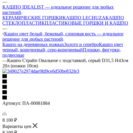
—
КАШПО IDEALIST — идеальное решение для любых
растений
КЕРАМИЧЕСКИЕ ГОРШКИ
КАШПО LECHUZA
КАШПО
СТЕКЛОПЛАСТИК
ПЛАСТИКОВЫЕ ГОРШКИ И КАШПО
—
Кашпо цвет белый, бежевый, слоновая кость — идеальное
решение для любых растений
Кашпо на деревянных ножках
Золото и серебро
Кашпо цвет
черный, коричневый, серо-коричневый
Плошки, фигурки,
подвесные
—
Кашпо Страйп Овальное с подставкой, серый D31,5 H43cм
20л (ножки 10см)
Артикул:
ПА-00081884
8 100
₽
Варианты цен
8 100
₽