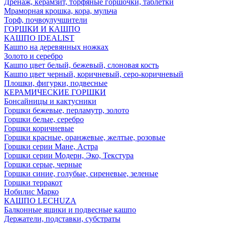
Дренаж, керамзит, торфяные горшочки, таблетки
Мраморная крошка, кора, мульча
Торф, почвоулучшители
ГОРШКИ И КАШПО
КАШПО IDEALIST
Кашпо на деревянных ножках
Золото и серебро
Кашпо цвет белый, бежевый, слоновая кость
Кашпо цвет черный, коричневый, серо-коричневый
Плошки, фигурки, подвесные
КЕРАМИЧЕСКИЕ ГОРШКИ
Бонсайницы и кактусники
Горшки бежевые, перламутр, золото
Горшки белые, серебро
Горшки коричневые
Горшки красные, оранжевые, желтые, розовые
Горшки серии Мане, Астра
Горшки серии Модерн, Эко, Текстура
Горшки серые, черные
Горшки синие, голубые, сиреневые, зеленые
Горшки терракот
Нобилис Марко
КАШПО LECHUZA
Балконные ящики и подвесные кашпо
Держатели, подставки, субстраты