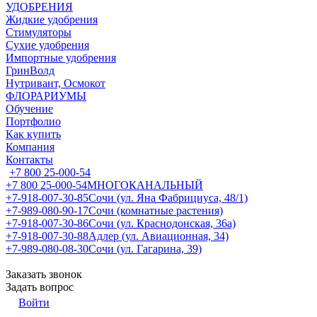
УДОБРЕНИЯ
Жидкие удобрения
Стимуляторы
Сухие удобрения
Импортные удобрения
ГринВолд
Нутривант, Осмокот
ФЛОРАРИУМЫ
Обучение
Портфолио
Как купить
Компания
Контакты
+7 800 25-000-54
+7 800 25-000-54
МНОГОКАНАЛЬНЫЙ
+7-918-007-30-85
Сочи (ул. Яна Фабрициуса, 48/1)
+7-989-080-90-17
Сочи (комнатные растения)
+7-918-007-30-86
Сочи (ул. Краснодонская, 36а)
+7-918-007-30-88
Адлер (ул. Авиационная, 34)
+7-989-080-08-30
Сочи (ул. Гагарина, 39)
Заказать звонок
Задать вопрос
Войти