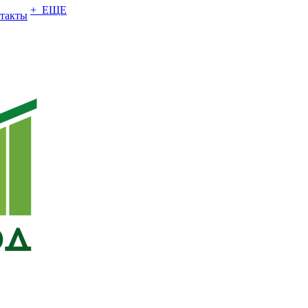
+ ЕЩЕ
такты