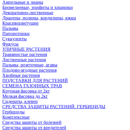
Ампельные и лианы
Бромелиевые, эпифиты и хищники
Декоративно-лиственные
Драцены, нолины, кордилины, юкки
Красивоцветущие
Пальмы
Папоротники
Суккуленты
Фикусы
УЛИЧНЫЕ РАСТЕНИЯ
Травянистые растения
Лиственные растения
Пальмы, розеточные, агавы
Плодово-ягодные растения
Хвойные растения
ПОДСТАВКИ ДЛЯ РАСТЕНИЙ
СЕМЕНА ГАЗОННЫХ ТРАВ
Крупная фасовка от 2кг
Мелкая фасовка до 2кг
Сидераты, клевер
СРЕДСТВА ЗАЩИТЫ РАСТЕНИЙ. ГЕРБИЦИДЫ
Гербициды
Комплексные
Средства защиты от болезней
Средства защиты от вредителей