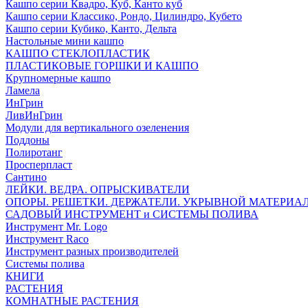
Кашпо серии Квадро, Куб, Канто куб
Кашпо серии Классико, Рондо, Цилиндро, Кубето
Кашпо серии Кубико, Канто, Дельта
Настольные мини кашпо
КАШПО СТЕКЛОПЛАСТИК
ПЛАСТИКОВЫЕ ГОРШКИ И КАШПО
Крупномерные кашпо
Ламела
ИнГрин
ЛивИнГрин
Модули для вертикального озеленения
Поддоны
Полиротанг
Просперпласт
Сантино
ЛЕЙКИ. ВЕДРА. ОПРЫСКИВАТЕЛИ
ОПОРЫ. РЕШЕТКИ. ДЕРЖАТЕЛИ. УКРЫВНОЙ МАТЕРИА
САДОВЫЙ ИНСТРУМЕНТ и СИСТЕМЫ ПОЛИВА
Инструмент Mr. Logo
Инструмент Raco
Инструмент разных производителей
Системы полива
КНИГИ
РАСТЕНИЯ
КОМНАТНЫЕ РАСТЕНИЯ