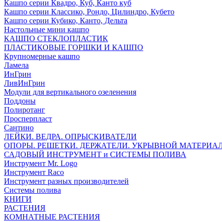
Кашпо серии Квадро, Куб, Канто куб
Кашпо серии Классико, Рондо, Цилиндро, Кубето
Кашпо серии Кубико, Канто, Дельта
Настольные мини кашпо
КАШПО СТЕКЛОПЛАСТИК
ПЛАСТИКОВЫЕ ГОРШКИ И КАШПО
Крупномерные кашпо
Ламела
ИнГрин
ЛивИнГрин
Модули для вертикального озеленения
Поддоны
Полиротанг
Просперпласт
Сантино
ЛЕЙКИ. ВЕДРА. ОПРЫСКИВАТЕЛИ
ОПОРЫ. РЕШЕТКИ. ДЕРЖАТЕЛИ. УКРЫВНОЙ МАТЕРИА
САДОВЫЙ ИНСТРУМЕНТ и СИСТЕМЫ ПОЛИВА
Инструмент Mr. Logo
Инструмент Raco
Инструмент разных производителей
Системы полива
КНИГИ
РАСТЕНИЯ
КОМНАТНЫЕ РАСТЕНИЯ