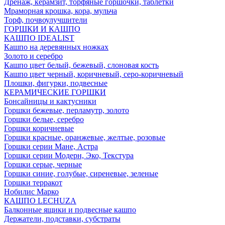
Дренаж, керамзит, торфяные горшочки, таблетки
Мраморная крошка, кора, мульча
Торф, почвоулучшители
ГОРШКИ И КАШПО
КАШПО IDEALIST
Кашпо на деревянных ножках
Золото и серебро
Кашпо цвет белый, бежевый, слоновая кость
Кашпо цвет черный, коричневый, серо-коричневый
Плошки, фигурки, подвесные
КЕРАМИЧЕСКИЕ ГОРШКИ
Бонсайницы и кактусники
Горшки бежевые, перламутр, золото
Горшки белые, серебро
Горшки коричневые
Горшки красные, оранжевые, желтые, розовые
Горшки серии Мане, Астра
Горшки серии Модерн, Эко, Текстура
Горшки серые, черные
Горшки синие, голубые, сиреневые, зеленые
Горшки терракот
Нобилис Марко
КАШПО LECHUZA
Балконные ящики и подвесные кашпо
Держатели, подставки, субстраты