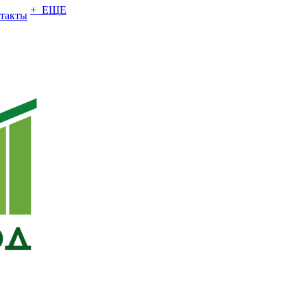
+ ЕЩЕ
такты