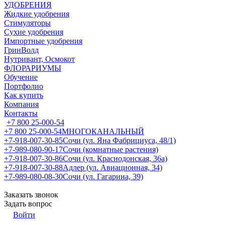
УДОБРЕНИЯ
Жидкие удобрения
Стимуляторы
Сухие удобрения
Импортные удобрения
ГринВолд
Нутривант, Осмокот
ФЛОРАРИУМЫ
Обучение
Портфолио
Как купить
Компания
Контакты
+7 800 25-000-54
+7 800 25-000-54
МНОГОКАНАЛЬНЫЙ
+7-918-007-30-85
Сочи (ул. Яна Фабрициуса, 48/1)
+7-989-080-90-17
Сочи (комнатные растения)
+7-918-007-30-86
Сочи (ул. Краснодонская, 36а)
+7-918-007-30-88
Адлер (ул. Авиационная, 34)
+7-989-080-08-30
Сочи (ул. Гагарина, 39)
Заказать звонок
Задать вопрос
Войти