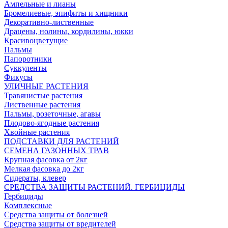
Ампельные и лианы
Бромелиевые, эпифиты и хищники
Декоративно-лиственные
Драцены, нолины, кордилины, юкки
Красивоцветущие
Пальмы
Папоротники
Суккуленты
Фикусы
УЛИЧНЫЕ РАСТЕНИЯ
Травянистые растения
Лиственные растения
Пальмы, розеточные, агавы
Плодово-ягодные растения
Хвойные растения
ПОДСТАВКИ ДЛЯ РАСТЕНИЙ
СЕМЕНА ГАЗОННЫХ ТРАВ
Крупная фасовка от 2кг
Мелкая фасовка до 2кг
Сидераты, клевер
СРЕДСТВА ЗАЩИТЫ РАСТЕНИЙ. ГЕРБИЦИДЫ
Гербициды
Комплексные
Средства защиты от болезней
Средства защиты от вредителей