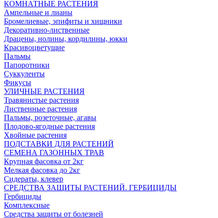
КОМНАТНЫЕ РАСТЕНИЯ
Ампельные и лианы
Бромелиевые, эпифиты и хищники
Декоративно-лиственные
Драцены, нолины, кордилины, юкки
Красивоцветущие
Пальмы
Папоротники
Суккуленты
Фикусы
УЛИЧНЫЕ РАСТЕНИЯ
Травянистые растения
Лиственные растения
Пальмы, розеточные, агавы
Плодово-ягодные растения
Хвойные растения
ПОДСТАВКИ ДЛЯ РАСТЕНИЙ
СЕМЕНА ГАЗОННЫХ ТРАВ
Крупная фасовка от 2кг
Мелкая фасовка до 2кг
Сидераты, клевер
СРЕДСТВА ЗАЩИТЫ РАСТЕНИЙ. ГЕРБИЦИДЫ
Гербициды
Комплексные
Средства защиты от болезней