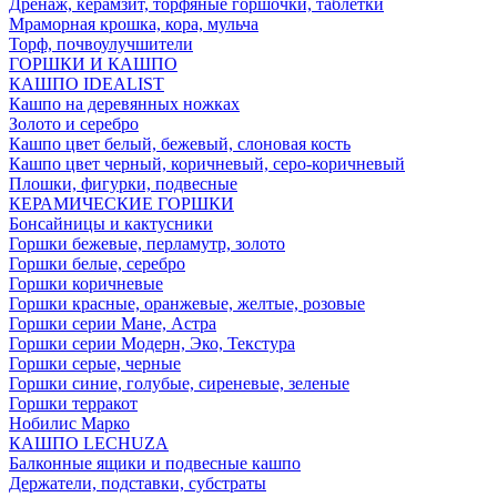
Дренаж, керамзит, торфяные горшочки, таблетки
Мраморная крошка, кора, мульча
Торф, почвоулучшители
ГОРШКИ И КАШПО
КАШПО IDEALIST
Кашпо на деревянных ножках
Золото и серебро
Кашпо цвет белый, бежевый, слоновая кость
Кашпо цвет черный, коричневый, серо-коричневый
Плошки, фигурки, подвесные
КЕРАМИЧЕСКИЕ ГОРШКИ
Бонсайницы и кактусники
Горшки бежевые, перламутр, золото
Горшки белые, серебро
Горшки коричневые
Горшки красные, оранжевые, желтые, розовые
Горшки серии Мане, Астра
Горшки серии Модерн, Эко, Текстура
Горшки серые, черные
Горшки синие, голубые, сиреневые, зеленые
Горшки терракот
Нобилис Марко
КАШПО LECHUZA
Балконные ящики и подвесные кашпо
Держатели, подставки, субстраты