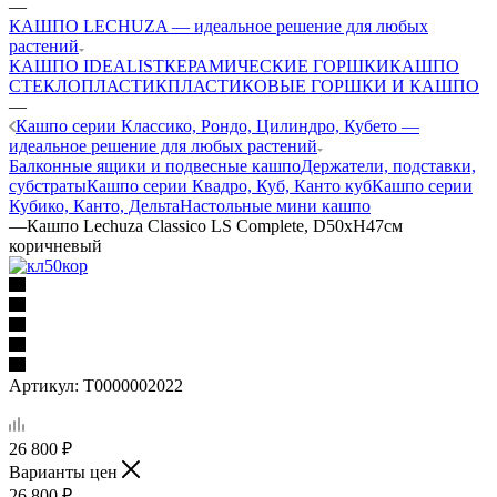
—
КАШПО LECHUZA — идеальное решение для любых
растений
КАШПО IDEALIST
КЕРАМИЧЕСКИЕ ГОРШКИ
КАШПО
СТЕКЛОПЛАСТИК
ПЛАСТИКОВЫЕ ГОРШКИ И КАШПО
—
Кашпо серии Классико, Рондо, Цилиндро, Кубето —
идеальное решение для любых растений
Балконные ящики и подвесные кашпо
Держатели, подставки,
субстраты
Кашпо серии Квадро, Куб, Канто куб
Кашпо серии
Кубико, Канто, Дельта
Настольные мини кашпо
—
Кашпо Lechuza Classico LS Complete, D50xH47см
коричневый
Артикул:
Т0000002022
26 800
₽
Варианты цен
26 800
₽