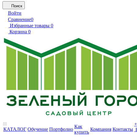
Поиск
Войти
Сравнение
0
Избранные товары
0
Корзина
0
+
Как
КАТАЛОГ
Обучение
Портфолио
Компания
Контакты
купить