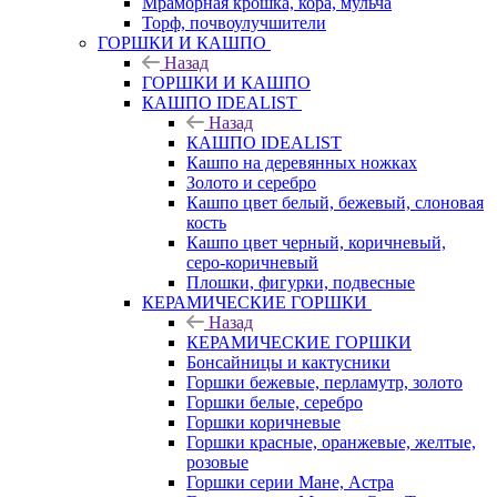
Мраморная крошка, кора, мульча
Торф, почвоулучшители
ГОРШКИ И КАШПО
Назад
ГОРШКИ И КАШПО
КАШПО IDEALIST
Назад
КАШПО IDEALIST
Кашпо на деревянных ножках
Золото и серебро
Кашпо цвет белый, бежевый, слоновая
кость
Кашпо цвет черный, коричневый,
серо-коричневый
Плошки, фигурки, подвесные
КЕРАМИЧЕСКИЕ ГОРШКИ
Назад
КЕРАМИЧЕСКИЕ ГОРШКИ
Бонсайницы и кактусники
Горшки бежевые, перламутр, золото
Горшки белые, серебро
Горшки коричневые
Горшки красные, оранжевые, желтые,
розовые
Горшки серии Мане, Астра