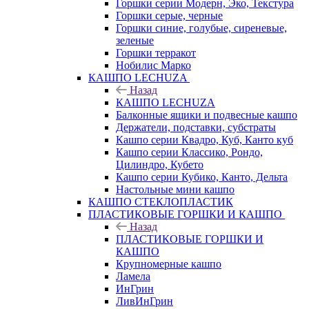
Горшки серии Модерн, Эко, Текстура
Горшки серые, черные
Горшки синие, голубые, сиреневые,
зеленые
Горшки терракот
Нобилис Марко
КАШПО LECHUZA
Назад
КАШПО LECHUZA
Балконные ящики и подвесные кашпо
Держатели, подставки, субстраты
Кашпо серии Квадро, Куб, Канто куб
Кашпо серии Классико, Рондо,
Цилиндро, Кубето
Кашпо серии Кубико, Канто, Дельта
Настольные мини кашпо
КАШПО СТЕКЛОПЛАСТИК
ПЛАСТИКОВЫЕ ГОРШКИ И КАШПО
Назад
ПЛАСТИКОВЫЕ ГОРШКИ И
КАШПО
Крупномерные кашпо
Ламела
ИнГрин
ЛивИнГрин