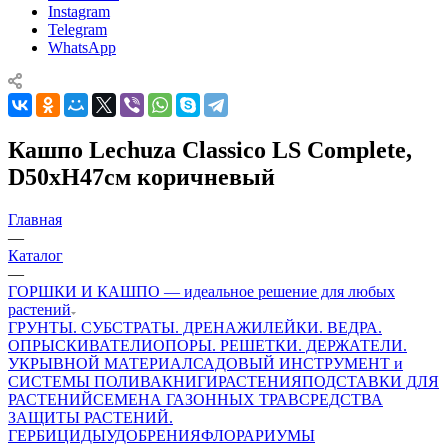
Instagram
Telegram
WhatsApp
Кашпо Lechuza Classico LS Complete,
D50xH47см коричневый
Главная
—
Каталог
—
ГОРШКИ И КАШПО — идеальное решение для любых
растений
ГРУНТЫ. СУБСТРАТЫ. ДРЕНАЖИ
ЛЕЙКИ. ВЕДРА.
ОПРЫСКИВАТЕЛИ
ОПОРЫ. РЕШЕТКИ. ДЕРЖАТЕЛИ.
УКРЫВНОЙ МАТЕРИАЛ
САДОВЫЙ ИНСТРУМЕНТ и
СИСТЕМЫ ПОЛИВА
КНИГИ
РАСТЕНИЯ
ПОДСТАВКИ ДЛЯ
РАСТЕНИЙ
СЕМЕНА ГАЗОННЫХ ТРАВ
СРЕДСТВА
ЗАЩИТЫ РАСТЕНИЙ.
ГЕРБИЦИДЫ
УДОБРЕНИЯ
ФЛОРАРИУМЫ