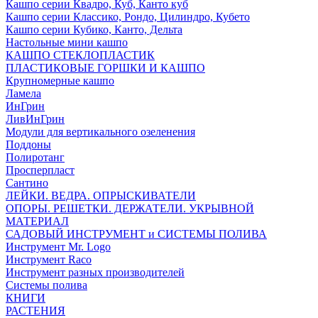
Кашпо серии Квадро, Куб, Канто куб
Кашпо серии Классико, Рондо, Цилиндро, Кубето
Кашпо серии Кубико, Канто, Дельта
Настольные мини кашпо
КАШПО СТЕКЛОПЛАСТИК
ПЛАСТИКОВЫЕ ГОРШКИ И КАШПО
Крупномерные кашпо
Ламела
ИнГрин
ЛивИнГрин
Модули для вертикального озеленения
Поддоны
Полиротанг
Просперпласт
Сантино
ЛЕЙКИ. ВЕДРА. ОПРЫСКИВАТЕЛИ
ОПОРЫ. РЕШЕТКИ. ДЕРЖАТЕЛИ. УКРЫВНОЙ
МАТЕРИАЛ
САДОВЫЙ ИНСТРУМЕНТ и СИСТЕМЫ ПОЛИВА
Инструмент Mr. Logo
Инструмент Raco
Инструмент разных производителей
Системы полива
КНИГИ
РАСТЕНИЯ