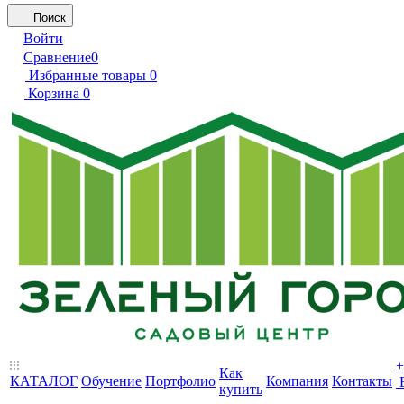
Поиск
Войти
Сравнение
0
Избранные товары
0
Корзина
0
+
Как
КАТАЛОГ
Обучение
Портфолио
Компания
Контакты
купить