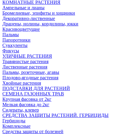
КОМНАТНЫЕ РАСТЕНИЯ
Ампельные и лианы
Бромелиевые, эпифиты и хищники
Декоративно-лиственные
Драцены, нолины, кордилины, юкки
Красивоцветущие
Пальмы
Папоротники
Суккуленты
Фикусы
УЛИЧНЫЕ РАСТЕНИЯ
Травянистые растения
Лиственные растения
Пальмы, розеточные, агавы
Плодово-ягодные растения
Хвойные растения
ПОДСТАВКИ ДЛЯ РАСТЕНИЙ
СЕМЕНА ГАЗОННЫХ ТРАВ
Крупная фасовка от 2кг
Мелкая фасовка до 2кг
Сидераты, клевер
СРЕДСТВА ЗАЩИТЫ РАСТЕНИЙ. ГЕРБИЦИДЫ
Гербициды
Комплексные
Средства защиты от болезней