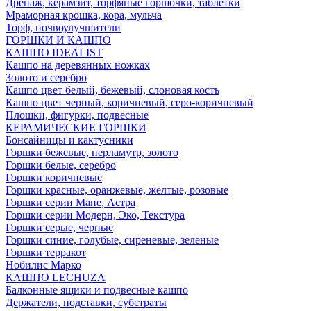
Дренаж, керамзит, торфяные горшочки, таблетки
Мраморная крошка, кора, мульча
Торф, почвоулучшители
ГОРШКИ И КАШПО
КАШПО IDEALIST
Кашпо на деревянных ножках
Золото и серебро
Кашпо цвет белый, бежевый, слоновая кость
Кашпо цвет черный, коричневый, серо-коричневый
Плошки, фигурки, подвесные
КЕРАМИЧЕСКИЕ ГОРШКИ
Бонсайницы и кактусники
Горшки бежевые, перламутр, золото
Горшки белые, серебро
Горшки коричневые
Горшки красные, оранжевые, желтые, розовые
Горшки серии Мане, Астра
Горшки серии Модерн, Эко, Текстура
Горшки серые, черные
Горшки синие, голубые, сиреневые, зеленые
Горшки терракот
Нобилис Марко
КАШПО LECHUZA
Балконные ящики и подвесные кашпо
Держатели, подставки, субстраты