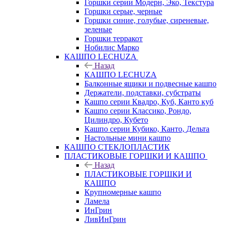
Горшки серии Модерн, Эко, Текстура
Горшки серые, черные
Горшки синие, голубые, сиреневые,
зеленые
Горшки терракот
Нобилис Марко
КАШПО LECHUZA
Назад
КАШПО LECHUZA
Балконные ящики и подвесные кашпо
Держатели, подставки, субстраты
Кашпо серии Квадро, Куб, Канто куб
Кашпо серии Классико, Рондо,
Цилиндро, Кубето
Кашпо серии Кубико, Канто, Дельта
Настольные мини кашпо
КАШПО СТЕКЛОПЛАСТИК
ПЛАСТИКОВЫЕ ГОРШКИ И КАШПО
Назад
ПЛАСТИКОВЫЕ ГОРШКИ И
КАШПО
Крупномерные кашпо
Ламела
ИнГрин
ЛивИнГрин