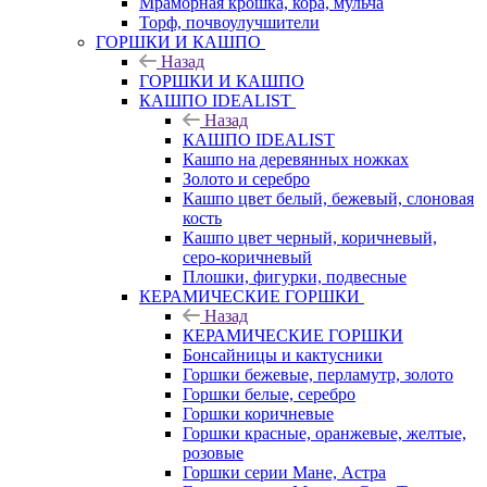
Мраморная крошка, кора, мульча
Торф, почвоулучшители
ГОРШКИ И КАШПО
Назад
ГОРШКИ И КАШПО
КАШПО IDEALIST
Назад
КАШПО IDEALIST
Кашпо на деревянных ножках
Золото и серебро
Кашпо цвет белый, бежевый, слоновая
кость
Кашпо цвет черный, коричневый,
серо-коричневый
Плошки, фигурки, подвесные
КЕРАМИЧЕСКИЕ ГОРШКИ
Назад
КЕРАМИЧЕСКИЕ ГОРШКИ
Бонсайницы и кактусники
Горшки бежевые, перламутр, золото
Горшки белые, серебро
Горшки коричневые
Горшки красные, оранжевые, желтые,
розовые
Горшки серии Мане, Астра