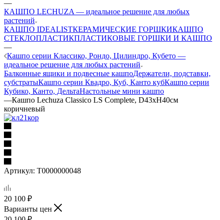
—
КАШПО LECHUZA — идеальное решение для любых
растений
КАШПО IDEALIST
КЕРАМИЧЕСКИЕ ГОРШКИ
КАШПО
СТЕКЛОПЛАСТИК
ПЛАСТИКОВЫЕ ГОРШКИ И КАШПО
—
Кашпо серии Классико, Рондо, Цилиндро, Кубето —
идеальное решение для любых растений
Балконные ящики и подвесные кашпо
Держатели, подставки,
субстраты
Кашпо серии Квадро, Куб, Канто куб
Кашпо серии
Кубико, Канто, Дельта
Настольные мини кашпо
—
Кашпо Lechuza Classico LS Complete, D43xH40см
коричневый
Артикул:
Т0000000048
20 100
₽
Варианты цен
20 100
₽