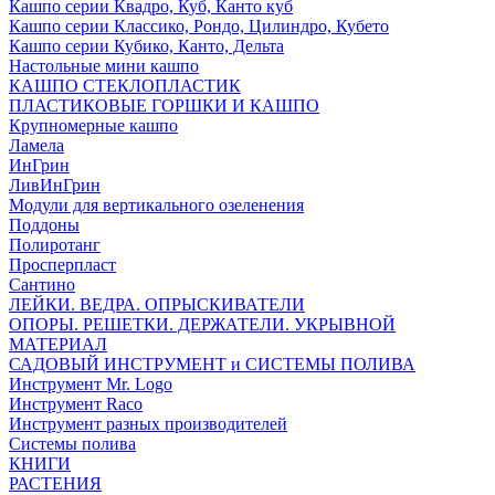
Кашпо серии Квадро, Куб, Канто куб
Кашпо серии Классико, Рондо, Цилиндро, Кубето
Кашпо серии Кубико, Канто, Дельта
Настольные мини кашпо
КАШПО СТЕКЛОПЛАСТИК
ПЛАСТИКОВЫЕ ГОРШКИ И КАШПО
Крупномерные кашпо
Ламела
ИнГрин
ЛивИнГрин
Модули для вертикального озеленения
Поддоны
Полиротанг
Просперпласт
Сантино
ЛЕЙКИ. ВЕДРА. ОПРЫСКИВАТЕЛИ
ОПОРЫ. РЕШЕТКИ. ДЕРЖАТЕЛИ. УКРЫВНОЙ
МАТЕРИАЛ
САДОВЫЙ ИНСТРУМЕНТ и СИСТЕМЫ ПОЛИВА
Инструмент Mr. Logo
Инструмент Raco
Инструмент разных производителей
Системы полива
КНИГИ
РАСТЕНИЯ