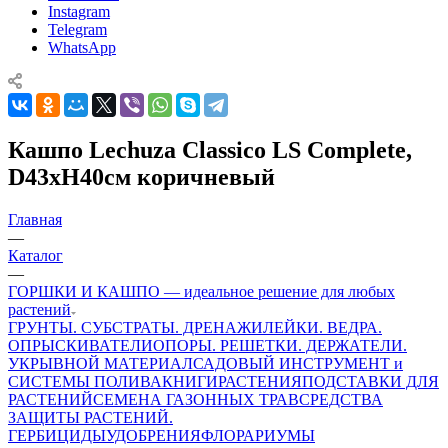
Instagram
Telegram
WhatsApp
Кашпо Lechuza Classico LS Complete,
D43xH40см коричневый
Главная
—
Каталог
—
ГОРШКИ И КАШПО — идеальное решение для любых
растений
ГРУНТЫ. СУБСТРАТЫ. ДРЕНАЖИ
ЛЕЙКИ. ВЕДРА.
ОПРЫСКИВАТЕЛИ
ОПОРЫ. РЕШЕТКИ. ДЕРЖАТЕЛИ.
УКРЫВНОЙ МАТЕРИАЛ
САДОВЫЙ ИНСТРУМЕНТ и
СИСТЕМЫ ПОЛИВА
КНИГИ
РАСТЕНИЯ
ПОДСТАВКИ ДЛЯ
РАСТЕНИЙ
СЕМЕНА ГАЗОННЫХ ТРАВ
СРЕДСТВА
ЗАЩИТЫ РАСТЕНИЙ.
ГЕРБИЦИДЫ
УДОБРЕНИЯ
ФЛОРАРИУМЫ