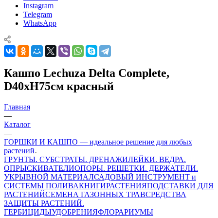
Instagram
Telegram
WhatsApp
Кашпо Lechuza Delta Complete,
D40xH75см красный
Главная
—
Каталог
—
ГОРШКИ И КАШПО — идеальное решение для любых
растений
ГРУНТЫ. СУБСТРАТЫ. ДРЕНАЖИ
ЛЕЙКИ. ВЕДРА.
ОПРЫСКИВАТЕЛИ
ОПОРЫ. РЕШЕТКИ. ДЕРЖАТЕЛИ.
УКРЫВНОЙ МАТЕРИАЛ
САДОВЫЙ ИНСТРУМЕНТ и
СИСТЕМЫ ПОЛИВА
КНИГИ
РАСТЕНИЯ
ПОДСТАВКИ ДЛЯ
РАСТЕНИЙ
СЕМЕНА ГАЗОННЫХ ТРАВ
СРЕДСТВА
ЗАЩИТЫ РАСТЕНИЙ.
ГЕРБИЦИДЫ
УДОБРЕНИЯ
ФЛОРАРИУМЫ