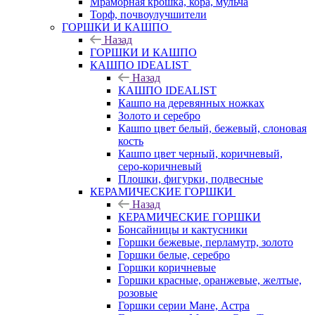
Мраморная крошка, кора, мульча
Торф, почвоулучшители
ГОРШКИ И КАШПО
Назад
ГОРШКИ И КАШПО
КАШПО IDEALIST
Назад
КАШПО IDEALIST
Кашпо на деревянных ножках
Золото и серебро
Кашпо цвет белый, бежевый, слоновая
кость
Кашпо цвет черный, коричневый,
серо-коричневый
Плошки, фигурки, подвесные
КЕРАМИЧЕСКИЕ ГОРШКИ
Назад
КЕРАМИЧЕСКИЕ ГОРШКИ
Бонсайницы и кактусники
Горшки бежевые, перламутр, золото
Горшки белые, серебро
Горшки коричневые
Горшки красные, оранжевые, желтые,
розовые
Горшки серии Мане, Астра