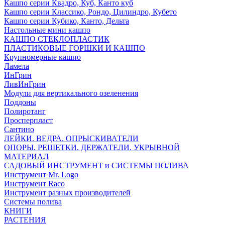
Кашпо серии Квадро, Куб, Канто куб
Кашпо серии Классико, Рондо, Цилиндро, Кубето
Кашпо серии Кубико, Канто, Дельта
Настольные мини кашпо
КАШПО СТЕКЛОПЛАСТИК
ПЛАСТИКОВЫЕ ГОРШКИ И КАШПО
Крупномерные кашпо
Ламела
ИнГрин
ЛивИнГрин
Модули для вертикального озеленения
Поддоны
Полиротанг
Просперпласт
Сантино
ЛЕЙКИ. ВЕДРА. ОПРЫСКИВАТЕЛИ
ОПОРЫ. РЕШЕТКИ. ДЕРЖАТЕЛИ. УКРЫВНОЙ
МАТЕРИАЛ
САДОВЫЙ ИНСТРУМЕНТ и СИСТЕМЫ ПОЛИВА
Инструмент Mr. Logo
Инструмент Raco
Инструмент разных производителей
Системы полива
КНИГИ
РАСТЕНИЯ