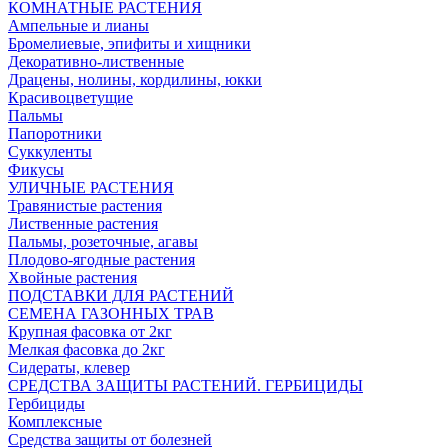
КОМНАТНЫЕ РАСТЕНИЯ
Ампельные и лианы
Бромелиевые, эпифиты и хищники
Декоративно-лиственные
Драцены, нолины, кордилины, юкки
Красивоцветущие
Пальмы
Папоротники
Суккуленты
Фикусы
УЛИЧНЫЕ РАСТЕНИЯ
Травянистые растения
Лиственные растения
Пальмы, розеточные, агавы
Плодово-ягодные растения
Хвойные растения
ПОДСТАВКИ ДЛЯ РАСТЕНИЙ
СЕМЕНА ГАЗОННЫХ ТРАВ
Крупная фасовка от 2кг
Мелкая фасовка до 2кг
Сидераты, клевер
СРЕДСТВА ЗАЩИТЫ РАСТЕНИЙ. ГЕРБИЦИДЫ
Гербициды
Комплексные
Средства защиты от болезней