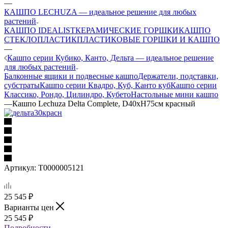
—
КАШПО LECHUZA — идеальное решение для любых
растений
КАШПО IDEALIST
КЕРАМИЧЕСКИЕ ГОРШКИ
КАШПО
СТЕКЛОПЛАСТИК
ПЛАСТИКОВЫЕ ГОРШКИ И КАШПО
—
Кашпо серии Кубико, Канто, Дельта — идеальное решение
для любых растений
Балконные ящики и подвесные кашпо
Держатели, подставки,
субстраты
Кашпо серии Квадро, Куб, Канто куб
Кашпо серии
Классико, Рондо, Цилиндро, Кубето
Настольные мини кашпо
—
Кашпо Lechuza Delta Complete, D40xH75см красный
Артикул:
Т0000005121
25 545
₽
Варианты цен
25 545
₽
Подробности