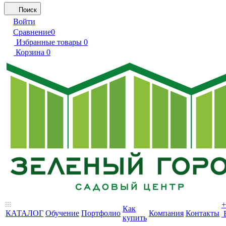
Поиск
Войти
Сравнение
0
Избранные товары
0
Корзина
0
+
Как
КАТАЛОГ
Обучение
Портфолио
Компания
Контакты
купить