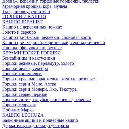
Дренаж, керамзит, торфяные горшочки, таблетки
Мраморная крошка, кора, мульча
Торф, почвоулучшители
ГОРШКИ И КАШПО
КАШПО IDEALIST
Кашпо на деревянных ножках
Золото и серебро
Кашпо цвет белый, бежевый, слоновая кость
Кашпо цвет черный, коричневый, серо-коричневый
Плошки, фигурки, подвесные
КЕРАМИЧЕСКИЕ ГОРШКИ
Бонсайницы и кактусники
Горшки бежевые, перламутр, золото
Горшки белые, серебро
Горшки коричневые
Горшки красные, оранжевые, желтые, розовые
Горшки серии Мане, Астра
Горшки серии Модерн, Эко, Текстура
Горшки серые, черные
Горшки синие, голубые, сиреневые, зеленые
Горшки терракот
Нобилис Марко
КАШПО LECHUZA
Балконные ящики и подвесные кашпо
Держатели, подставки, субстраты