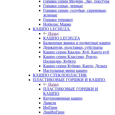
Горшки серии Модерн, Эко, Текстура
Горшки серые, черные
Горшки синие, голубые, сиреневые,
зеленые
Горшки терракот
Нобилис Марко
КАШПО LECHUZA
Назад
КАШПО LECHUZA
Балконные ящики и подвесные кашпо
Держатели, подставки, субстраты
Кашпо серии Квадро, Куб, Канто куб
Кашпо серии Классико, Рондо,
Цилиндро, Кубето
Кашпо серии Кубико, Канто, Дельта
Настольные мини кашпо
КАШПО СТЕКЛОПЛАСТИК
ПЛАСТИКОВЫЕ ГОРШКИ И КАШПО
Назад
ПЛАСТИКОВЫЕ ГОРШКИ И
КАШПО
Крупномерные кашпо
Ламела
ИнГрин
ЛивИнГрин