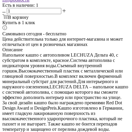
Есть в наличии
: 1
В корзину
Купить в 1 клик
Самовывоз сегодня - бесплатно
Цена действительна только для интернет-магазина и может
отличаться от цен в розничных магазинах
Описание
Напольное кашпо с автополивом LECHUZA Дельта 40, с
субстратом в комплекте, красное.Система автополива с
индикатором уровня воды.Съемный внутренний
горшок.Высококачественный пластик с металлической или
глянцевой поверхностью.В комплект включен фирменный
минеральный субстрат для растений.Для интерьерного и
наружного озеленения,LECHUZA DELTA – напольное кашпо
с системой автополива, с помощью которого вы сможете
эффектно дополнить интерьер или пространство на улице.
За свой дизайн кашпо было награждено премиями Red Dot
Design Award и DesignPreis.Кашпо изготовлено в Германии,
имеет гладкую лакированную поверхность из
высококачественного ударопрочного пластика, который не
пахнет и не выгорает. Также кашпо не боится перепадов
температур и защищено от перелива дождевой воды.