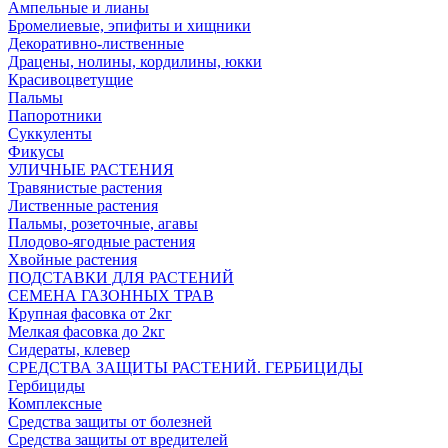
Ампельные и лианы
Бромелиевые, эпифиты и хищники
Декоративно-лиственные
Драцены, нолины, кордилины, юкки
Красивоцветущие
Пальмы
Папоротники
Суккуленты
Фикусы
УЛИЧНЫЕ РАСТЕНИЯ
Травянистые растения
Лиственные растения
Пальмы, розеточные, агавы
Плодово-ягодные растения
Хвойные растения
ПОДСТАВКИ ДЛЯ РАСТЕНИЙ
СЕМЕНА ГАЗОННЫХ ТРАВ
Крупная фасовка от 2кг
Мелкая фасовка до 2кг
Сидераты, клевер
СРЕДСТВА ЗАЩИТЫ РАСТЕНИЙ. ГЕРБИЦИДЫ
Гербициды
Комплексные
Средства защиты от болезней
Средства защиты от вредителей