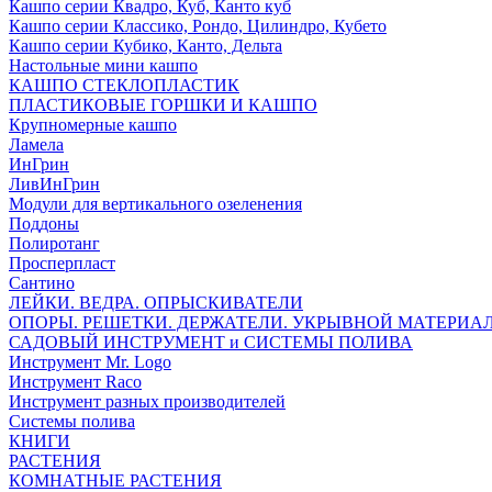
Кашпо серии Квадро, Куб, Канто куб
Кашпо серии Классико, Рондо, Цилиндро, Кубето
Кашпо серии Кубико, Канто, Дельта
Настольные мини кашпо
КАШПО СТЕКЛОПЛАСТИК
ПЛАСТИКОВЫЕ ГОРШКИ И КАШПО
Крупномерные кашпо
Ламела
ИнГрин
ЛивИнГрин
Модули для вертикального озеленения
Поддоны
Полиротанг
Просперпласт
Сантино
ЛЕЙКИ. ВЕДРА. ОПРЫСКИВАТЕЛИ
ОПОРЫ. РЕШЕТКИ. ДЕРЖАТЕЛИ. УКРЫВНОЙ МАТЕРИА
САДОВЫЙ ИНСТРУМЕНТ и СИСТЕМЫ ПОЛИВА
Инструмент Mr. Logo
Инструмент Raco
Инструмент разных производителей
Системы полива
КНИГИ
РАСТЕНИЯ
КОМНАТНЫЕ РАСТЕНИЯ