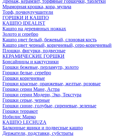
Дренаж, керамзит, торфяные горшочки, таблетки
Мраморная крошка, кора, мульча
Торф, почвоулучшители
ГОРШКИ И КАШПО
КАШПО IDEALIST
Кашпо на деревянных ножках
Золото и серебро
Кашпо цвет белый, бежевый, слоновая кость
Кашпо цвет черный, коричневый, серо-коричневый
Плошки, фигурки, подвесные
КЕРАМИЧЕСКИЕ ГОРШКИ
Бонсайницы и кактусники
Горшки бежевые, перламутр, золото
Горшки белые, серебро
Горшки коричневые
Горшки красные, оранжевые, желтые, розовые
Горшки серии Мане, Астра
Горшки серии Модерн, Эко, Текстура
Горшки серые, черные
Горшки синие, голубые, сиреневые, зеленые
Горшки терракот
Нобилис Марко
КАШПО LECHUZA
Балконные ящики и подвесные кашпо
Держатели, подставки, субстраты