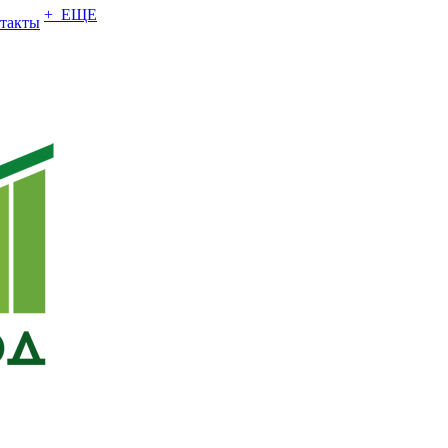
+ ЕЩЕ
такты