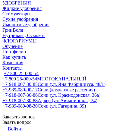
УДОБРЕНИЯ
Жидкие удобрения
Стимуляторы
Сухие удобрения
Импортные удобрения
ГринВолд
Нутривант, Осмокот
ФЛОРАРИУМЫ
Обучение
Портфолио
Как купить
Компания
Контакты
+7 800 25-000-54
+7 800 25-000-54
МНОГОКАНАЛЬНЫЙ
+7-918-007-30-85
Сочи (ул. Яна Фабрициуса, 48/1)
+7-989-080-90-17
Сочи (комнатные растения)
+7-918-007-30-86
Сочи (ул. Краснодонская, 36а)
+7-918-007-30-88
Адлер (ул. Авиационная, 34)
+7-989-080-08-30
Сочи (ул. Гагарина, 39)
Заказать звонок
Задать вопрос
Войти