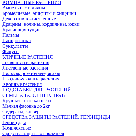
КОМНАТНЫЕ РАСТЕНИЯ
Ампельные и лианы
Бромелиевые, эпифиты и хищники
Декоративно-лиственные
Драцены, нолины, кордилины, юкки
Красивоцветущие
Пальмы
Папоротники
Суккуленты
Фикусы
УЛИЧНЫЕ РАСТЕНИЯ
Травянистые растения
Лиственные растения
Пальмы, розеточные, агавы
Плодово-ягодные растения
Хвойные растения
ПОДСТАВКИ ДЛЯ РАСТЕНИЙ
СЕМЕНА ГАЗОННЫХ ТРАВ
Крупная фасовка от 2кг
Мелкая фасовка до 2кг
Сидераты, клевер
СРЕДСТВА ЗАЩИТЫ РАСТЕНИЙ. ГЕРБИЦИДЫ
Гербициды
Комплексные
Средства защиты от болезней