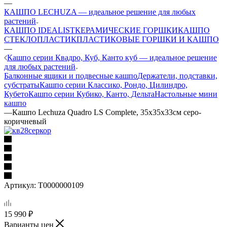
—
КАШПО LECHUZA — идеальное решение для любых
растений
КАШПО IDEALIST
КЕРАМИЧЕСКИЕ ГОРШКИ
КАШПО
СТЕКЛОПЛАСТИК
ПЛАСТИКОВЫЕ ГОРШКИ И КАШПО
—
Кашпо серии Квадро, Куб, Канто куб — идеальное решение
для любых растений
Балконные ящики и подвесные кашпо
Держатели, подставки,
субстраты
Кашпо серии Классико, Рондо, Цилиндро,
Кубето
Кашпо серии Кубико, Канто, Дельта
Настольные мини
кашпо
—
Кашпо Lechuza Quadro LS Complete, 35x35x33см серо-
коричневый
Артикул:
Т0000000109
15 990
₽
Варианты цен