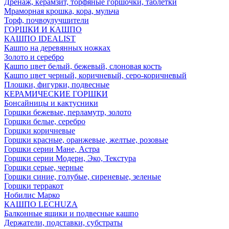
Дренаж, керамзит, торфяные горшочки, таблетки
Мраморная крошка, кора, мульча
Торф, почвоулучшители
ГОРШКИ И КАШПО
КАШПО IDEALIST
Кашпо на деревянных ножках
Золото и серебро
Кашпо цвет белый, бежевый, слоновая кость
Кашпо цвет черный, коричневый, серо-коричневый
Плошки, фигурки, подвесные
КЕРАМИЧЕСКИЕ ГОРШКИ
Бонсайницы и кактусники
Горшки бежевые, перламутр, золото
Горшки белые, серебро
Горшки коричневые
Горшки красные, оранжевые, желтые, розовые
Горшки серии Мане, Астра
Горшки серии Модерн, Эко, Текстура
Горшки серые, черные
Горшки синие, голубые, сиреневые, зеленые
Горшки терракот
Нобилис Марко
КАШПО LECHUZA
Балконные ящики и подвесные кашпо
Держатели, подставки, субстраты