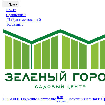
Поиск
Войти
Сравнение
0
Избранные товары
0
Корзина
0
+
Как
КАТАЛОГ
Обучение
Портфолио
Компания
Контакты
купить