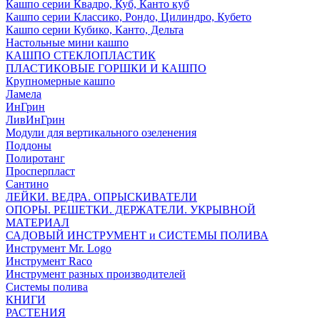
Кашпо серии Квадро, Куб, Канто куб
Кашпо серии Классико, Рондо, Цилиндро, Кубето
Кашпо серии Кубико, Канто, Дельта
Настольные мини кашпо
КАШПО СТЕКЛОПЛАСТИК
ПЛАСТИКОВЫЕ ГОРШКИ И КАШПО
Крупномерные кашпо
Ламела
ИнГрин
ЛивИнГрин
Модули для вертикального озеленения
Поддоны
Полиротанг
Просперпласт
Сантино
ЛЕЙКИ. ВЕДРА. ОПРЫСКИВАТЕЛИ
ОПОРЫ. РЕШЕТКИ. ДЕРЖАТЕЛИ. УКРЫВНОЙ
МАТЕРИАЛ
САДОВЫЙ ИНСТРУМЕНТ и СИСТЕМЫ ПОЛИВА
Инструмент Mr. Logo
Инструмент Raco
Инструмент разных производителей
Системы полива
КНИГИ
РАСТЕНИЯ