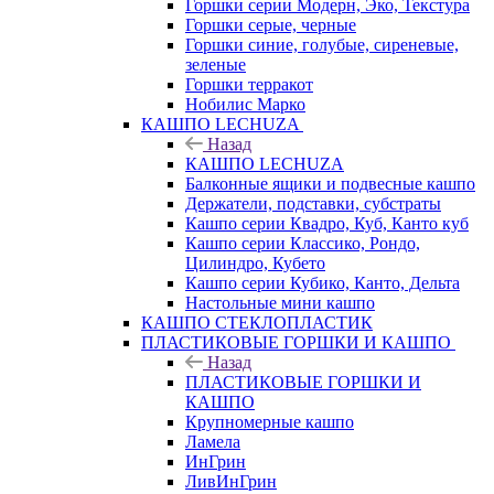
Горшки серии Модерн, Эко, Текстура
Горшки серые, черные
Горшки синие, голубые, сиреневые,
зеленые
Горшки терракот
Нобилис Марко
КАШПО LECHUZA
Назад
КАШПО LECHUZA
Балконные ящики и подвесные кашпо
Держатели, подставки, субстраты
Кашпо серии Квадро, Куб, Канто куб
Кашпо серии Классико, Рондо,
Цилиндро, Кубето
Кашпо серии Кубико, Канто, Дельта
Настольные мини кашпо
КАШПО СТЕКЛОПЛАСТИК
ПЛАСТИКОВЫЕ ГОРШКИ И КАШПО
Назад
ПЛАСТИКОВЫЕ ГОРШКИ И
КАШПО
Крупномерные кашпо
Ламела
ИнГрин
ЛивИнГрин