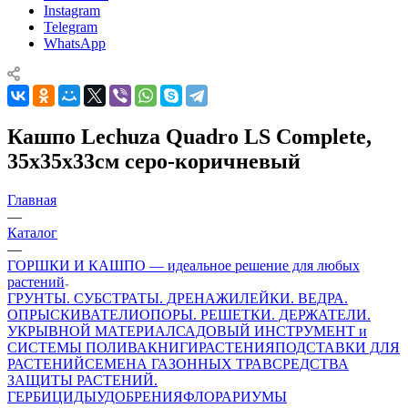
Instagram
Telegram
WhatsApp
Кашпо Lechuza Quadro LS Complete,
35x35x33см серо-коричневый
Главная
—
Каталог
—
ГОРШКИ И КАШПО — идеальное решение для любых
растений
ГРУНТЫ. СУБСТРАТЫ. ДРЕНАЖИ
ЛЕЙКИ. ВЕДРА.
ОПРЫСКИВАТЕЛИ
ОПОРЫ. РЕШЕТКИ. ДЕРЖАТЕЛИ.
УКРЫВНОЙ МАТЕРИАЛ
САДОВЫЙ ИНСТРУМЕНТ и
СИСТЕМЫ ПОЛИВА
КНИГИ
РАСТЕНИЯ
ПОДСТАВКИ ДЛЯ
РАСТЕНИЙ
СЕМЕНА ГАЗОННЫХ ТРАВ
СРЕДСТВА
ЗАЩИТЫ РАСТЕНИЙ.
ГЕРБИЦИДЫ
УДОБРЕНИЯ
ФЛОРАРИУМЫ