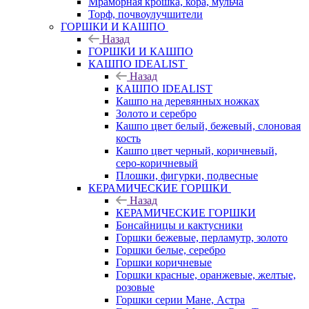
Мраморная крошка, кора, мульча
Торф, почвоулучшители
ГОРШКИ И КАШПО
Назад
ГОРШКИ И КАШПО
КАШПО IDEALIST
Назад
КАШПО IDEALIST
Кашпо на деревянных ножках
Золото и серебро
Кашпо цвет белый, бежевый, слоновая
кость
Кашпо цвет черный, коричневый,
серо-коричневый
Плошки, фигурки, подвесные
КЕРАМИЧЕСКИЕ ГОРШКИ
Назад
КЕРАМИЧЕСКИЕ ГОРШКИ
Бонсайницы и кактусники
Горшки бежевые, перламутр, золото
Горшки белые, серебро
Горшки коричневые
Горшки красные, оранжевые, желтые,
розовые
Горшки серии Мане, Астра