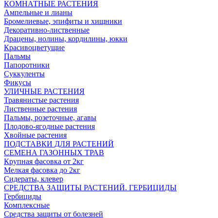
КОМНАТНЫЕ РАСТЕНИЯ
Ампельные и лианы
Бромелиевые, эпифиты и хищники
Декоративно-лиственные
Драцены, нолины, кордилины, юкки
Красивоцветущие
Пальмы
Папоротники
Суккуленты
Фикусы
УЛИЧНЫЕ РАСТЕНИЯ
Травянистые растения
Лиственные растения
Пальмы, розеточные, агавы
Плодово-ягодные растения
Хвойные растения
ПОДСТАВКИ ДЛЯ РАСТЕНИЙ
СЕМЕНА ГАЗОННЫХ ТРАВ
Крупная фасовка от 2кг
Мелкая фасовка до 2кг
Сидераты, клевер
СРЕДСТВА ЗАЩИТЫ РАСТЕНИЙ. ГЕРБИЦИДЫ
Гербициды
Комплексные
Средства защиты от болезней