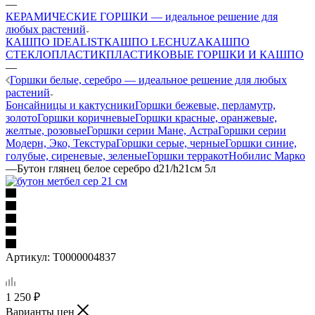
—
КЕРАМИЧЕСКИЕ ГОРШКИ — идеальное решение для
любых растений
КАШПО IDEALIST
КАШПО LECHUZA
КАШПО
СТЕКЛОПЛАСТИК
ПЛАСТИКОВЫЕ ГОРШКИ И КАШПО
—
Горшки белые, серебро — идеальное решение для любых
растений
Бонсайницы и кактусники
Горшки бежевые, перламутр,
золото
Горшки коричневые
Горшки красные, оранжевые,
желтые, розовые
Горшки серии Мане, Астра
Горшки серии
Модерн, Эко, Текстура
Горшки серые, черные
Горшки синие,
голубые, сиреневые, зеленые
Горшки терракот
Нобилис Марко
—
Бутон глянец белое серебро d21/h21см 5л
Артикул:
Т0000004837
1 250
₽
Варианты цен