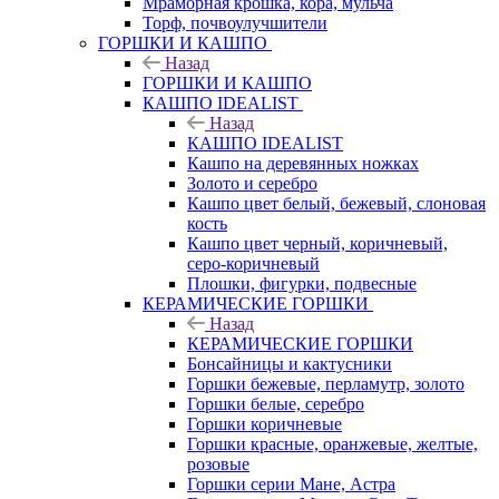
Мраморная крошка, кора, мульча
Торф, почвоулучшители
ГОРШКИ И КАШПО
Назад
ГОРШКИ И КАШПО
КАШПО IDEALIST
Назад
КАШПО IDEALIST
Кашпо на деревянных ножках
Золото и серебро
Кашпо цвет белый, бежевый, слоновая
кость
Кашпо цвет черный, коричневый,
серо-коричневый
Плошки, фигурки, подвесные
КЕРАМИЧЕСКИЕ ГОРШКИ
Назад
КЕРАМИЧЕСКИЕ ГОРШКИ
Бонсайницы и кактусники
Горшки бежевые, перламутр, золото
Горшки белые, серебро
Горшки коричневые
Горшки красные, оранжевые, желтые,
розовые
Горшки серии Мане, Астра