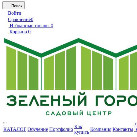
Поиск
Войти
Сравнение
0
Избранные товары
0
Корзина
0
+
Как
КАТАЛОГ
Обучение
Портфолио
Компания
Контакты
купить