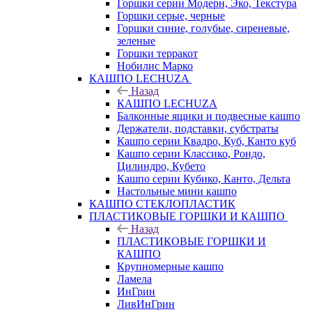
Горшки серии Модерн, Эко, Текстура
Горшки серые, черные
Горшки синие, голубые, сиреневые,
зеленые
Горшки терракот
Нобилис Марко
КАШПО LECHUZA
Назад
КАШПО LECHUZA
Балконные ящики и подвесные кашпо
Держатели, подставки, субстраты
Кашпо серии Квадро, Куб, Канто куб
Кашпо серии Классико, Рондо,
Цилиндро, Кубето
Кашпо серии Кубико, Канто, Дельта
Настольные мини кашпо
КАШПО СТЕКЛОПЛАСТИК
ПЛАСТИКОВЫЕ ГОРШКИ И КАШПО
Назад
ПЛАСТИКОВЫЕ ГОРШКИ И
КАШПО
Крупномерные кашпо
Ламела
ИнГрин
ЛивИнГрин