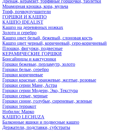
Дренаж, керамзит, торфяные горшочки, таблетки
Мраморная крошка, кора, мульча
Торф, почвоулучшители
ГОРШКИ И КАШПО
КАШПО IDEALIST
Кашпо на деревянных ножках
Золото и серебро
Кашпо цвет белый, бежевый, слоновая кость
Кашпо цвет черный, коричневый, серо-коричневый
Плошки, фигурки, подвесные
КЕРАМИЧЕСКИЕ ГОРШКИ
Бонсайницы и кактусники
Горшки бежевые, перламутр, золото
Горшки белые, серебро
Горшки коричневые
Горшки красные, оранжевые, желтые, розовые
Горшки серии Мане, Астра
Горшки серии Модерн, Эко, Текстура
Горшки серые, черные
Горшки синие, голубые, сиреневые, зеленые
Горшки терракот
Нобилис Марко
КАШПО LECHUZA
Балконные ящики и подвесные кашпо
Держатели, подставки, субстраты