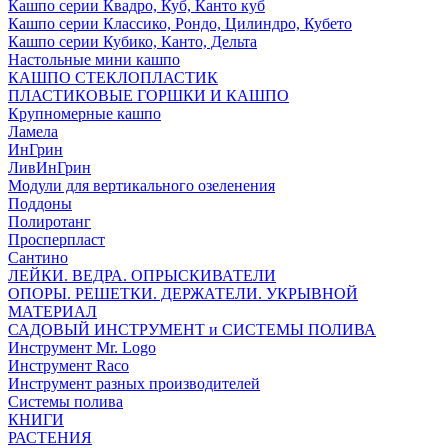
Кашпо серии Квадро, Куб, Канто куб
Кашпо серии Классико, Рондо, Цилиндро, Кубето
Кашпо серии Кубико, Канто, Дельта
Настольные мини кашпо
КАШПО СТЕКЛОПЛАСТИК
ПЛАСТИКОВЫЕ ГОРШКИ И КАШПО
Крупномерные кашпо
Ламела
ИнГрин
ЛивИнГрин
Модули для вертикального озеленения
Поддоны
Полиротанг
Просперпласт
Сантино
ЛЕЙКИ. ВЕДРА. ОПРЫСКИВАТЕЛИ
ОПОРЫ. РЕШЕТКИ. ДЕРЖАТЕЛИ. УКРЫВНОЙ
МАТЕРИАЛ
САДОВЫЙ ИНСТРУМЕНТ и СИСТЕМЫ ПОЛИВА
Инструмент Mr. Logo
Инструмент Raco
Инструмент разных производителей
Системы полива
КНИГИ
РАСТЕНИЯ