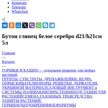
Instagram
Telegram
WhatsApp
Бутон глянец белое серебро d21/h21см
5л
Главная
—
Каталог
—
ГОРШКИ И КАШПО — идеальное решение для любых
растений
ГРУНТЫ. СУБСТРАТЫ. ДРЕНАЖИ
ЛЕЙКИ. ВЕДРА.
ОПРЫСКИВАТЕЛИ
ОПОРЫ. РЕШЕТКИ. ДЕРЖАТЕЛИ.
УКРЫВНОЙ МАТЕРИАЛ
САДОВЫЙ ИНСТРУМЕНТ и
СИСТЕМЫ ПОЛИВА
КНИГИ
РАСТЕНИЯ
ПОДСТАВКИ ДЛЯ
РАСТЕНИЙ
СЕМЕНА ГАЗОННЫХ ТРАВ
СРЕДСТВА
ЗАЩИТЫ РАСТЕНИЙ.
ГЕРБИЦИДЫ
УДОБРЕНИЯ
ФЛОРАРИУМЫ