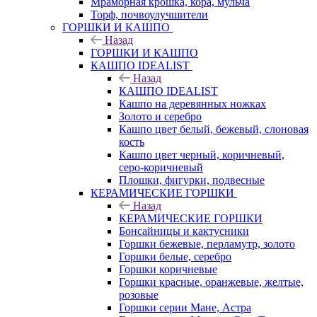
Мраморная крошка, кора, мульча
Торф, почвоулучшители
ГОРШКИ И КАШПО
Назад
ГОРШКИ И КАШПО
КАШПО IDEALIST
Назад
КАШПО IDEALIST
Кашпо на деревянных ножках
Золото и серебро
Кашпо цвет белый, бежевый, слоновая
кость
Кашпо цвет черный, коричневый,
серо-коричневый
Плошки, фигурки, подвесные
КЕРАМИЧЕСКИЕ ГОРШКИ
Назад
КЕРАМИЧЕСКИЕ ГОРШКИ
Бонсайницы и кактусники
Горшки бежевые, перламутр, золото
Горшки белые, серебро
Горшки коричневые
Горшки красные, оранжевые, желтые,
розовые
Горшки серии Мане, Астра