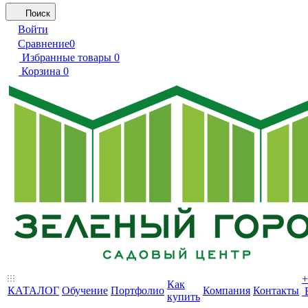
Поиск
Войти
Сравнение
0
Избранные товары
0
Корзина
0
+
Как
КАТАЛОГ
Обучение
Портфолио
Компания
Контакты
купить