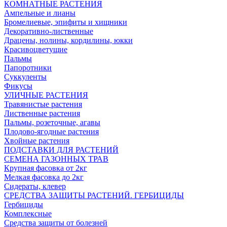
КОМНАТНЫЕ РАСТЕНИЯ
Ампельные и лианы
Бромелиевые, эпифиты и хищники
Декоративно-лиственные
Драцены, нолины, кордилины, юкки
Красивоцветущие
Пальмы
Папоротники
Суккуленты
Фикусы
УЛИЧНЫЕ РАСТЕНИЯ
Травянистые растения
Лиственные растения
Пальмы, розеточные, агавы
Плодово-ягодные растения
Хвойные растения
ПОДСТАВКИ ДЛЯ РАСТЕНИЙ
СЕМЕНА ГАЗОННЫХ ТРАВ
Крупная фасовка от 2кг
Мелкая фасовка до 2кг
Сидераты, клевер
СРЕДСТВА ЗАЩИТЫ РАСТЕНИЙ. ГЕРБИЦИДЫ
Гербициды
Комплексные
Средства защиты от болезней