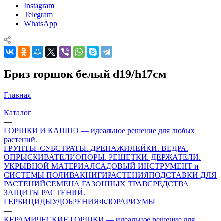
Instagram
Telegram
WhatsApp
Бриз горшок белый d19/h17см
Главная
—
Каталог
—
ГОРШКИ И КАШПО — идеальное решение для любых
растений
ГРУНТЫ. СУБСТРАТЫ. ДРЕНАЖИ
ЛЕЙКИ. ВЕДРА.
ОПРЫСКИВАТЕЛИ
ОПОРЫ. РЕШЕТКИ. ДЕРЖАТЕЛИ.
УКРЫВНОЙ МАТЕРИАЛ
САДОВЫЙ ИНСТРУМЕНТ и
СИСТЕМЫ ПОЛИВА
КНИГИ
РАСТЕНИЯ
ПОДСТАВКИ ДЛЯ
РАСТЕНИЙ
СЕМЕНА ГАЗОННЫХ ТРАВ
СРЕДСТВА
ЗАЩИТЫ РАСТЕНИЙ.
ГЕРБИЦИДЫ
УДОБРЕНИЯ
ФЛОРАРИУМЫ
—
КЕРАМИЧЕСКИЕ ГОРШКИ — идеальное решение для