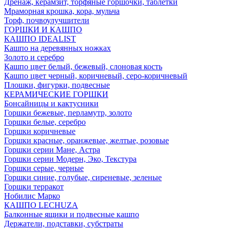
Дренаж, керамзит, торфяные горшочки, таблетки
Мраморная крошка, кора, мульча
Торф, почвоулучшители
ГОРШКИ И КАШПО
КАШПО IDEALIST
Кашпо на деревянных ножках
Золото и серебро
Кашпо цвет белый, бежевый, слоновая кость
Кашпо цвет черный, коричневый, серо-коричневый
Плошки, фигурки, подвесные
КЕРАМИЧЕСКИЕ ГОРШКИ
Бонсайницы и кактусники
Горшки бежевые, перламутр, золото
Горшки белые, серебро
Горшки коричневые
Горшки красные, оранжевые, желтые, розовые
Горшки серии Мане, Астра
Горшки серии Модерн, Эко, Текстура
Горшки серые, черные
Горшки синие, голубые, сиреневые, зеленые
Горшки терракот
Нобилис Марко
КАШПО LECHUZA
Балконные ящики и подвесные кашпо
Держатели, подставки, субстраты