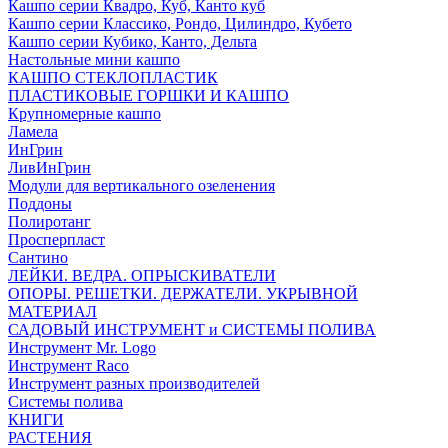
Кашпо серии Квадро, Куб, Канто куб
Кашпо серии Классико, Рондо, Цилиндро, Кубето
Кашпо серии Кубико, Канто, Дельта
Настольные мини кашпо
КАШПО СТЕКЛОПЛАСТИК
ПЛАСТИКОВЫЕ ГОРШКИ И КАШПО
Крупномерные кашпо
Ламела
ИнГрин
ЛивИнГрин
Модули для вертикального озеленения
Поддоны
Полиротанг
Просперпласт
Сантино
ЛЕЙКИ. ВЕДРА. ОПРЫСКИВАТЕЛИ
ОПОРЫ. РЕШЕТКИ. ДЕРЖАТЕЛИ. УКРЫВНОЙ
МАТЕРИАЛ
САДОВЫЙ ИНСТРУМЕНТ и СИСТЕМЫ ПОЛИВА
Инструмент Mr. Logo
Инструмент Raco
Инструмент разных производителей
Системы полива
КНИГИ
РАСТЕНИЯ