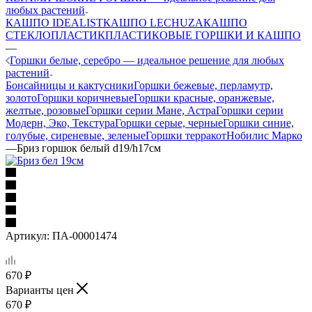
любых растений
КАШПО IDEALIST
КАШПО LECHUZA
КАШПО
СТЕКЛОПЛАСТИК
ПЛАСТИКОВЫЕ ГОРШКИ И КАШПО
—
Горшки белые, серебро — идеальное решение для любых
растений
Бонсайницы и кактусники
Горшки бежевые, перламутр,
золото
Горшки коричневые
Горшки красные, оранжевые,
желтые, розовые
Горшки серии Мане, Астра
Горшки серии
Модерн, Эко, Текстура
Горшки серые, черные
Горшки синие,
голубые, сиреневые, зеленые
Горшки терракот
Нобилис Марко
—
Бриз горшок белый d19/h17см
Артикул:
ПА-00001474
670
₽
Варианты цен
670
₽