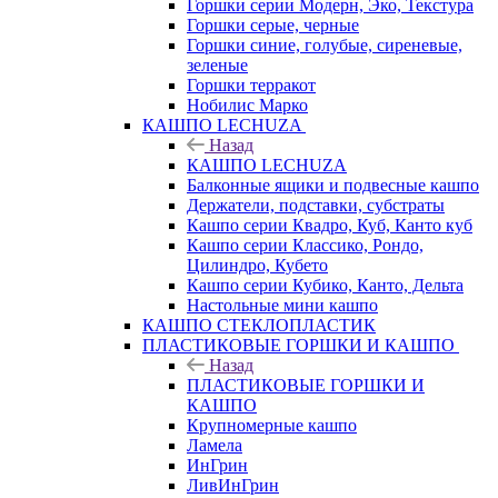
Горшки серии Модерн, Эко, Текстура
Горшки серые, черные
Горшки синие, голубые, сиреневые,
зеленые
Горшки терракот
Нобилис Марко
КАШПО LECHUZA
Назад
КАШПО LECHUZA
Балконные ящики и подвесные кашпо
Держатели, подставки, субстраты
Кашпо серии Квадро, Куб, Канто куб
Кашпо серии Классико, Рондо,
Цилиндро, Кубето
Кашпо серии Кубико, Канто, Дельта
Настольные мини кашпо
КАШПО СТЕКЛОПЛАСТИК
ПЛАСТИКОВЫЕ ГОРШКИ И КАШПО
Назад
ПЛАСТИКОВЫЕ ГОРШКИ И
КАШПО
Крупномерные кашпо
Ламела
ИнГрин
ЛивИнГрин