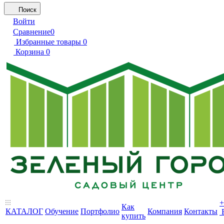
Поиск
Войти
Сравнение
0
Избранные товары
0
Корзина
0
+
Как
КАТАЛОГ
Обучение
Портфолио
Компания
Контакты
купить