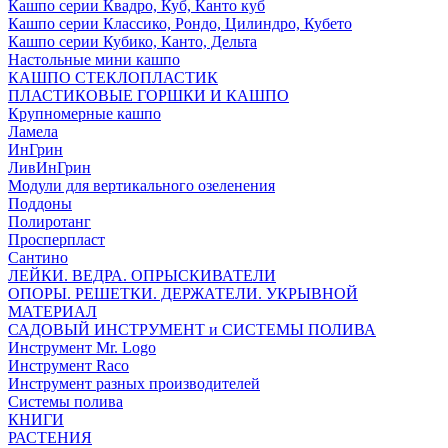
Кашпо серии Квадро, Куб, Канто куб
Кашпо серии Классико, Рондо, Цилиндро, Кубето
Кашпо серии Кубико, Канто, Дельта
Настольные мини кашпо
КАШПО СТЕКЛОПЛАСТИК
ПЛАСТИКОВЫЕ ГОРШКИ И КАШПО
Крупномерные кашпо
Ламела
ИнГрин
ЛивИнГрин
Модули для вертикального озеленения
Поддоны
Полиротанг
Просперпласт
Сантино
ЛЕЙКИ. ВЕДРА. ОПРЫСКИВАТЕЛИ
ОПОРЫ. РЕШЕТКИ. ДЕРЖАТЕЛИ. УКРЫВНОЙ
МАТЕРИАЛ
САДОВЫЙ ИНСТРУМЕНТ и СИСТЕМЫ ПОЛИВА
Инструмент Mr. Logo
Инструмент Raco
Инструмент разных производителей
Системы полива
КНИГИ
РАСТЕНИЯ