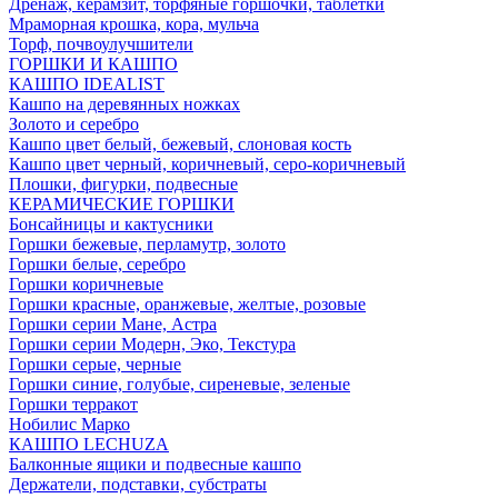
Дренаж, керамзит, торфяные горшочки, таблетки
Мраморная крошка, кора, мульча
Торф, почвоулучшители
ГОРШКИ И КАШПО
КАШПО IDEALIST
Кашпо на деревянных ножках
Золото и серебро
Кашпо цвет белый, бежевый, слоновая кость
Кашпо цвет черный, коричневый, серо-коричневый
Плошки, фигурки, подвесные
КЕРАМИЧЕСКИЕ ГОРШКИ
Бонсайницы и кактусники
Горшки бежевые, перламутр, золото
Горшки белые, серебро
Горшки коричневые
Горшки красные, оранжевые, желтые, розовые
Горшки серии Мане, Астра
Горшки серии Модерн, Эко, Текстура
Горшки серые, черные
Горшки синие, голубые, сиреневые, зеленые
Горшки терракот
Нобилис Марко
КАШПО LECHUZA
Балконные ящики и подвесные кашпо
Держатели, подставки, субстраты