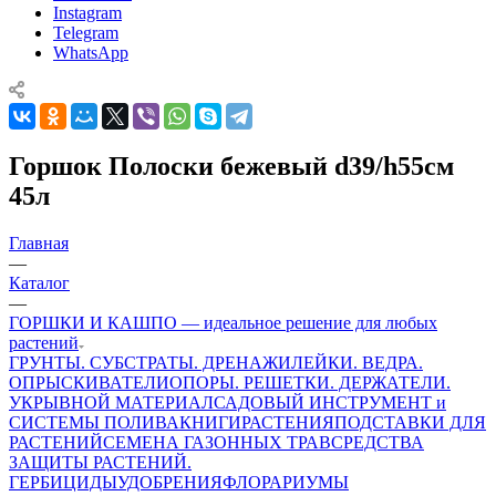
Instagram
Telegram
WhatsApp
Горшок Полоски бежевый d39/h55см
45л
Главная
—
Каталог
—
ГОРШКИ И КАШПО — идеальное решение для любых
растений
ГРУНТЫ. СУБСТРАТЫ. ДРЕНАЖИ
ЛЕЙКИ. ВЕДРА.
ОПРЫСКИВАТЕЛИ
ОПОРЫ. РЕШЕТКИ. ДЕРЖАТЕЛИ.
УКРЫВНОЙ МАТЕРИАЛ
САДОВЫЙ ИНСТРУМЕНТ и
СИСТЕМЫ ПОЛИВА
КНИГИ
РАСТЕНИЯ
ПОДСТАВКИ ДЛЯ
РАСТЕНИЙ
СЕМЕНА ГАЗОННЫХ ТРАВ
СРЕДСТВА
ЗАЩИТЫ РАСТЕНИЙ.
ГЕРБИЦИДЫ
УДОБРЕНИЯ
ФЛОРАРИУМЫ