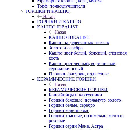
Мраморная крошка, кора, мульча
Торф, почвоулучшители
ГОРШКИ И КАШПО
Назад
ГОРШКИ И КАШПО
КАШПО IDEALIST
Назад
КАШПО IDEALIST
Кашпо на деревянных ножках
Золото и серебро
Кашпо цвет белый, бежевый, слоновая
кость
Кашпо цвет черный, коричневый,
серо-коричневый
Плошки, фигурки, подвесные
КЕРАМИЧЕСКИЕ ГОРШКИ
Назад
КЕРАМИЧЕСКИЕ ГОРШКИ
Бонсайницы и кактусники
Горшки бежевые, перламутр, золото
Горшки белые, серебро
Горшки коричневые
Горшки красные, оранжевые, желтые,
розовые
Горшки серии Мане, Астра