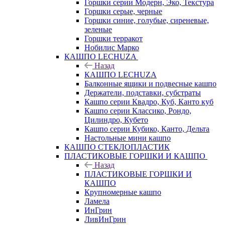
Горшки серии Модерн, Эко, Текстура
Горшки серые, черные
Горшки синие, голубые, сиреневые,
зеленые
Горшки терракот
Нобилис Марко
КАШПО LECHUZA
Назад
КАШПО LECHUZA
Балконные ящики и подвесные кашпо
Держатели, подставки, субстраты
Кашпо серии Квадро, Куб, Канто куб
Кашпо серии Классико, Рондо,
Цилиндро, Кубето
Кашпо серии Кубико, Канто, Дельта
Настольные мини кашпо
КАШПО СТЕКЛОПЛАСТИК
ПЛАСТИКОВЫЕ ГОРШКИ И КАШПО
Назад
ПЛАСТИКОВЫЕ ГОРШКИ И
КАШПО
Крупномерные кашпо
Ламела
ИнГрин
ЛивИнГрин