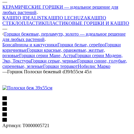
—
КЕРАМИЧЕСКИЕ ГОРШКИ — идеальное решение для
любых растений
КАШПО IDEALIST
КАШПО LECHUZA
КАШПО
СТЕКЛОПЛАСТИК
ПЛАСТИКОВЫЕ ГОРШКИ И КАШПО
—
Горшки бежевые, перламутр, золото — идеальное решение
для любых растений
Бонсайницы и кактусники
Горшки белые, серебро
Горшки
коричневые
Горшки красные, оранжевые, желтые,
розовые
Горшки серии Мане, Астра
Горшки серии Модерн,
Эко, Текстура
Горшки серые, черные
Горшки синие, голубые,
сиреневые, зеленые
Горшки терракот
Нобилис Марко
—
Горшок Полоски бежевый d39/h55см 45л
Артикул:
Т0000005721