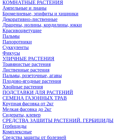
КОМНАТНЫЕ РАСТЕНИЯ
Ампельные и лианы
Бромелиевые, эпифиты и хищники
Декоративно-лиственные
Драцены, нолины, кордилины, юкки
Красивоцветущие
Пальмы
Папоротники
Суккуленты
Фикусы
УЛИЧНЫЕ РАСТЕНИЯ
Травянистые растения
Лиственные растения
Пальмы, розеточные, агавы
Плодово-ягодные растения
Хвойные растения
ПОДСТАВКИ ДЛЯ РАСТЕНИЙ
СЕМЕНА ГАЗОННЫХ ТРАВ
Крупная фасовка от 2кг
Мелкая фасовка до 2кг
Сидераты, клевер
СРЕДСТВА ЗАЩИТЫ РАСТЕНИЙ. ГЕРБИЦИДЫ
Гербициды
Комплексные
Средства защиты от болезней