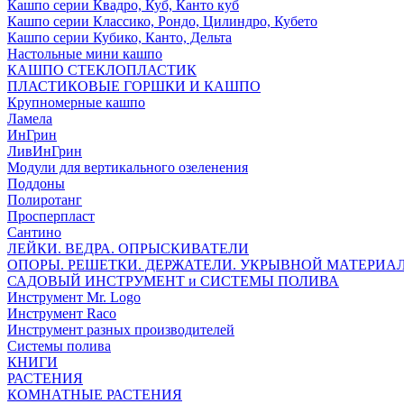
Кашпо серии Квадро, Куб, Канто куб
Кашпо серии Классико, Рондо, Цилиндро, Кубето
Кашпо серии Кубико, Канто, Дельта
Настольные мини кашпо
КАШПО СТЕКЛОПЛАСТИК
ПЛАСТИКОВЫЕ ГОРШКИ И КАШПО
Крупномерные кашпо
Ламела
ИнГрин
ЛивИнГрин
Модули для вертикального озеленения
Поддоны
Полиротанг
Просперпласт
Сантино
ЛЕЙКИ. ВЕДРА. ОПРЫСКИВАТЕЛИ
ОПОРЫ. РЕШЕТКИ. ДЕРЖАТЕЛИ. УКРЫВНОЙ МАТЕРИА
САДОВЫЙ ИНСТРУМЕНТ и СИСТЕМЫ ПОЛИВА
Инструмент Mr. Logo
Инструмент Raco
Инструмент разных производителей
Системы полива
КНИГИ
РАСТЕНИЯ
КОМНАТНЫЕ РАСТЕНИЯ