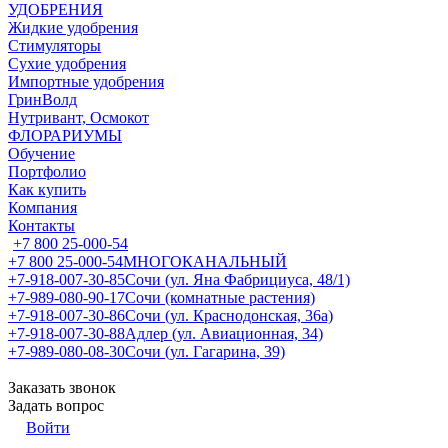
УДОБРЕНИЯ
Жидкие удобрения
Стимуляторы
Сухие удобрения
Импортные удобрения
ГринВолд
Нутривант, Осмокот
ФЛОРАРИУМЫ
Обучение
Портфолио
Как купить
Компания
Контакты
+7 800 25-000-54
+7 800 25-000-54
МНОГОКАНАЛЬНЫЙ
+7-918-007-30-85
Сочи (ул. Яна Фабрициуса, 48/1)
+7-989-080-90-17
Сочи (комнатные растения)
+7-918-007-30-86
Сочи (ул. Краснодонская, 36а)
+7-918-007-30-88
Адлер (ул. Авиационная, 34)
+7-989-080-08-30
Сочи (ул. Гагарина, 39)
Заказать звонок
Задать вопрос
Войти