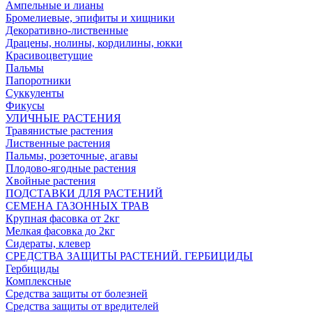
Ампельные и лианы
Бромелиевые, эпифиты и хищники
Декоративно-лиственные
Драцены, нолины, кордилины, юкки
Красивоцветущие
Пальмы
Папоротники
Суккуленты
Фикусы
УЛИЧНЫЕ РАСТЕНИЯ
Травянистые растения
Лиственные растения
Пальмы, розеточные, агавы
Плодово-ягодные растения
Хвойные растения
ПОДСТАВКИ ДЛЯ РАСТЕНИЙ
СЕМЕНА ГАЗОННЫХ ТРАВ
Крупная фасовка от 2кг
Мелкая фасовка до 2кг
Сидераты, клевер
СРЕДСТВА ЗАЩИТЫ РАСТЕНИЙ. ГЕРБИЦИДЫ
Гербициды
Комплексные
Средства защиты от болезней
Средства защиты от вредителей