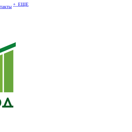
+ ЕЩЕ
такты