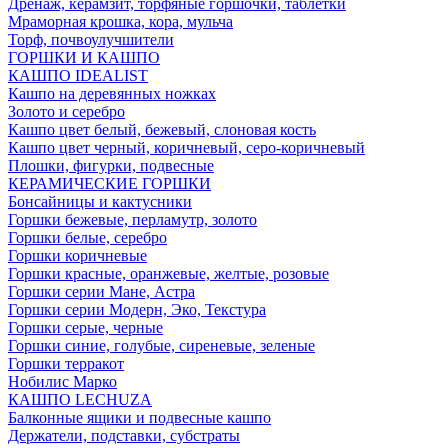
Дренаж, керамзит, торфяные горшочки, таблетки
Мраморная крошка, кора, мульча
Торф, почвоулучшители
ГОРШКИ И КАШПО
КАШПО IDEALIST
Кашпо на деревянных ножках
Золото и серебро
Кашпо цвет белый, бежевый, слоновая кость
Кашпо цвет черный, коричневый, серо-коричневый
Плошки, фигурки, подвесные
КЕРАМИЧЕСКИЕ ГОРШКИ
Бонсайницы и кактусники
Горшки бежевые, перламутр, золото
Горшки белые, серебро
Горшки коричневые
Горшки красные, оранжевые, желтые, розовые
Горшки серии Мане, Астра
Горшки серии Модерн, Эко, Текстура
Горшки серые, черные
Горшки синие, голубые, сиреневые, зеленые
Горшки терракот
Нобилис Марко
КАШПО LECHUZA
Балконные ящики и подвесные кашпо
Держатели, подставки, субстраты