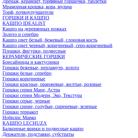
Дренаж, керамзит, торфяные горшочки, таблетки
Мраморная крошка, кора, мульча
Торф, почвоулучшители
ГОРШКИ И КАШПО
КАШПО IDEALIST
Кашпо на деревянных ножках
Золото и серебро
Кашпо цвет белый, бежевый, слоновая кость
Кашпо цвет черный, коричневый, серо-коричневый
Плошки, фигурки, подвесные
КЕРАМИЧЕСКИЕ ГОРШКИ
Бонсайницы и кактусники
Горшки бежевые, перламутр, золото
Горшки белые, серебро
Горшки коричневые
Горшки красные, оранжевые, желтые, розовые
Горшки серии Мане, Астра
Горшки серии Модерн, Эко, Текстура
Горшки серые, черные
Горшки синие, голубые, сиреневые, зеленые
Горшки терракот
Нобилис Марко
КАШПО LECHUZA
Балконные ящики и подвесные кашпо
Держатели, подставки, субстраты