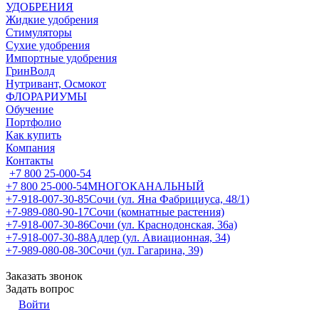
УДОБРЕНИЯ
Жидкие удобрения
Стимуляторы
Сухие удобрения
Импортные удобрения
ГринВолд
Нутривант, Осмокот
ФЛОРАРИУМЫ
Обучение
Портфолио
Как купить
Компания
Контакты
+7 800 25-000-54
+7 800 25-000-54
МНОГОКАНАЛЬНЫЙ
+7-918-007-30-85
Сочи (ул. Яна Фабрициуса, 48/1)
+7-989-080-90-17
Сочи (комнатные растения)
+7-918-007-30-86
Сочи (ул. Краснодонская, 36а)
+7-918-007-30-88
Адлер (ул. Авиационная, 34)
+7-989-080-08-30
Сочи (ул. Гагарина, 39)
Заказать звонок
Задать вопрос
Войти