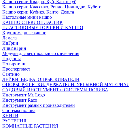
Кашпо серии Квадро, Куб, Канто куб
Кашпо серии Классико, Рондо, Цилиндро, Кубето
Кашпо серии Кубико, Канто, Дельта
Настольные мини кашпо
КАШПО СТЕКЛОПЛАСТИК
ПЛАСТИКОВЫЕ ГОРШКИ И КАШПО
Крупномерные кашпо
Ламела
ИнГрин
ЛивИнГрин
Модули для вертикального озеленения
Поддоны
Полиротанг
Просперпласт
Сантино
ЛЕЙКИ. ВЕДРА. ОПРЫСКИВАТЕЛИ
ОПОРЫ. РЕШЕТКИ. ДЕРЖАТЕЛИ. УКРЫВНОЙ МАТЕРИА
САДОВЫЙ ИНСТРУМЕНТ и СИСТЕМЫ ПОЛИВА
Инструмент Mr. Logo
Инструмент Raco
Инструмент разных производителей
Системы полива
КНИГИ
РАСТЕНИЯ
КОМНАТНЫЕ РАСТЕНИЯ