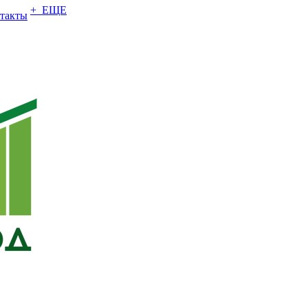
+ ЕЩЕ
такты