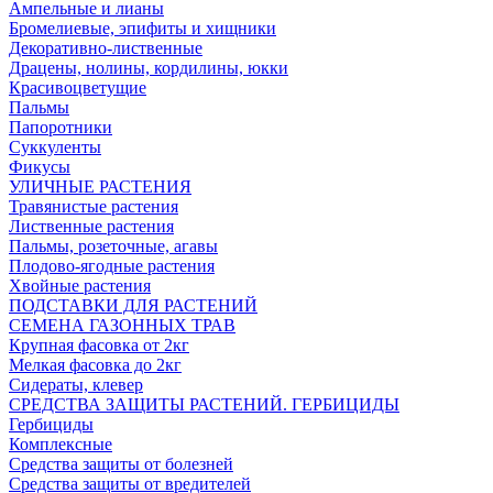
Ампельные и лианы
Бромелиевые, эпифиты и хищники
Декоративно-лиственные
Драцены, нолины, кордилины, юкки
Красивоцветущие
Пальмы
Папоротники
Суккуленты
Фикусы
УЛИЧНЫЕ РАСТЕНИЯ
Травянистые растения
Лиственные растения
Пальмы, розеточные, агавы
Плодово-ягодные растения
Хвойные растения
ПОДСТАВКИ ДЛЯ РАСТЕНИЙ
СЕМЕНА ГАЗОННЫХ ТРАВ
Крупная фасовка от 2кг
Мелкая фасовка до 2кг
Сидераты, клевер
СРЕДСТВА ЗАЩИТЫ РАСТЕНИЙ. ГЕРБИЦИДЫ
Гербициды
Комплексные
Средства защиты от болезней
Средства защиты от вредителей