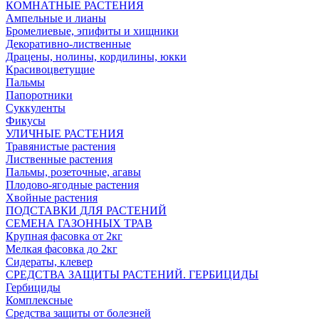
КОМНАТНЫЕ РАСТЕНИЯ
Ампельные и лианы
Бромелиевые, эпифиты и хищники
Декоративно-лиственные
Драцены, нолины, кордилины, юкки
Красивоцветущие
Пальмы
Папоротники
Суккуленты
Фикусы
УЛИЧНЫЕ РАСТЕНИЯ
Травянистые растения
Лиственные растения
Пальмы, розеточные, агавы
Плодово-ягодные растения
Хвойные растения
ПОДСТАВКИ ДЛЯ РАСТЕНИЙ
СЕМЕНА ГАЗОННЫХ ТРАВ
Крупная фасовка от 2кг
Мелкая фасовка до 2кг
Сидераты, клевер
СРЕДСТВА ЗАЩИТЫ РАСТЕНИЙ. ГЕРБИЦИДЫ
Гербициды
Комплексные
Средства защиты от болезней