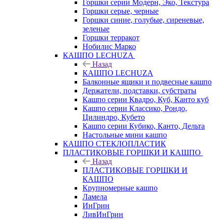
Горшки серии Модерн, Эко, Текстура
Горшки серые, черные
Горшки синие, голубые, сиреневые,
зеленые
Горшки терракот
Нобилис Марко
КАШПО LECHUZA
Назад
КАШПО LECHUZA
Балконные ящики и подвесные кашпо
Держатели, подставки, субстраты
Кашпо серии Квадро, Куб, Канто куб
Кашпо серии Классико, Рондо,
Цилиндро, Кубето
Кашпо серии Кубико, Канто, Дельта
Настольные мини кашпо
КАШПО СТЕКЛОПЛАСТИК
ПЛАСТИКОВЫЕ ГОРШКИ И КАШПО
Назад
ПЛАСТИКОВЫЕ ГОРШКИ И
КАШПО
Крупномерные кашпо
Ламела
ИнГрин
ЛивИнГрин