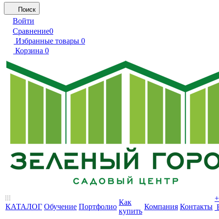
Поиск
Войти
Сравнение
0
Избранные товары
0
Корзина
0
+
Как
КАТАЛОГ
Обучение
Портфолио
Компания
Контакты
купить