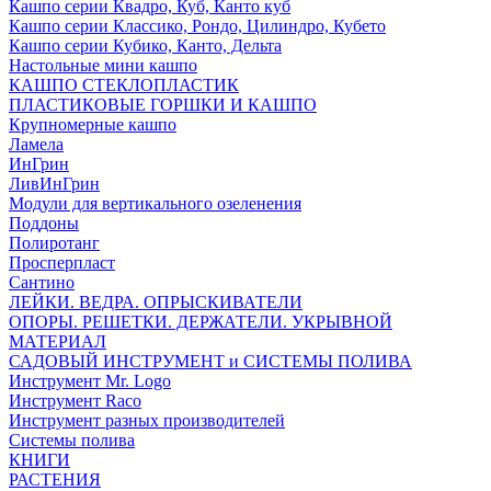
Кашпо серии Квадро, Куб, Канто куб
Кашпо серии Классико, Рондо, Цилиндро, Кубето
Кашпо серии Кубико, Канто, Дельта
Настольные мини кашпо
КАШПО СТЕКЛОПЛАСТИК
ПЛАСТИКОВЫЕ ГОРШКИ И КАШПО
Крупномерные кашпо
Ламела
ИнГрин
ЛивИнГрин
Модули для вертикального озеленения
Поддоны
Полиротанг
Просперпласт
Сантино
ЛЕЙКИ. ВЕДРА. ОПРЫСКИВАТЕЛИ
ОПОРЫ. РЕШЕТКИ. ДЕРЖАТЕЛИ. УКРЫВНОЙ
МАТЕРИАЛ
САДОВЫЙ ИНСТРУМЕНТ и СИСТЕМЫ ПОЛИВА
Инструмент Mr. Logo
Инструмент Raco
Инструмент разных производителей
Системы полива
КНИГИ
РАСТЕНИЯ