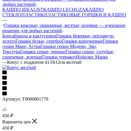
любых растений
КАШПО IDEALIST
КАШПО LECHUZA
КАШПО
СТЕКЛОПЛАСТИК
ПЛАСТИКОВЫЕ ГОРШКИ И КАШПО
—
Горшки красные, оранжевые, желтые, розовые — идеальное
решение для любых растений
Бонсайницы и кактусники
Горшки бежевые, перламутр,
золото
Горшки белые, серебро
Горшки коричневые
Горшки
серии Мане, Астра
Горшки серии Модерн, Эко,
Текстура
Горшки серые, черные
Горшки синие, голубые,
сиреневые, зеленые
Горшки терракот
Нобилис Марко
—
Конус с поддоном d13/h12см желтый
Артикул:
Т0000001770
450
₽
Варианты цен
450
₽