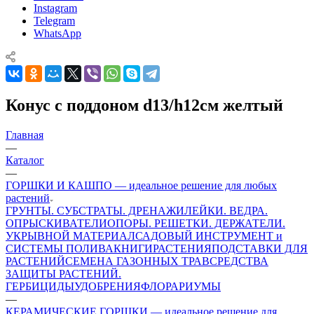
Instagram
Telegram
WhatsApp
Конус с поддоном d13/h12см желтый
Главная
—
Каталог
—
ГОРШКИ И КАШПО — идеальное решение для любых
растений
ГРУНТЫ. СУБСТРАТЫ. ДРЕНАЖИ
ЛЕЙКИ. ВЕДРА.
ОПРЫСКИВАТЕЛИ
ОПОРЫ. РЕШЕТКИ. ДЕРЖАТЕЛИ.
УКРЫВНОЙ МАТЕРИАЛ
САДОВЫЙ ИНСТРУМЕНТ и
СИСТЕМЫ ПОЛИВА
КНИГИ
РАСТЕНИЯ
ПОДСТАВКИ ДЛЯ
РАСТЕНИЙ
СЕМЕНА ГАЗОННЫХ ТРАВ
СРЕДСТВА
ЗАЩИТЫ РАСТЕНИЙ.
ГЕРБИЦИДЫ
УДОБРЕНИЯ
ФЛОРАРИУМЫ
—
КЕРАМИЧЕСКИЕ ГОРШКИ — идеальное решение для