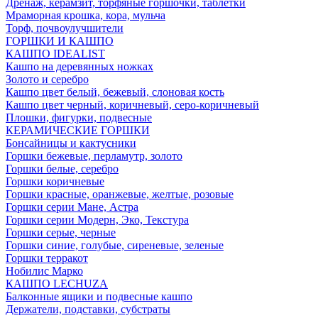
Дренаж, керамзит, торфяные горшочки, таблетки
Мраморная крошка, кора, мульча
Торф, почвоулучшители
ГОРШКИ И КАШПО
КАШПО IDEALIST
Кашпо на деревянных ножках
Золото и серебро
Кашпо цвет белый, бежевый, слоновая кость
Кашпо цвет черный, коричневый, серо-коричневый
Плошки, фигурки, подвесные
КЕРАМИЧЕСКИЕ ГОРШКИ
Бонсайницы и кактусники
Горшки бежевые, перламутр, золото
Горшки белые, серебро
Горшки коричневые
Горшки красные, оранжевые, желтые, розовые
Горшки серии Мане, Астра
Горшки серии Модерн, Эко, Текстура
Горшки серые, черные
Горшки синие, голубые, сиреневые, зеленые
Горшки терракот
Нобилис Марко
КАШПО LECHUZA
Балконные ящики и подвесные кашпо
Держатели, подставки, субстраты