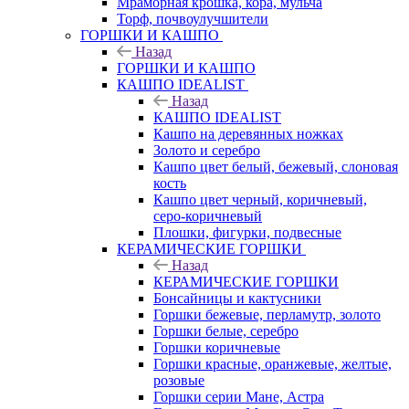
Мраморная крошка, кора, мульча
Торф, почвоулучшители
ГОРШКИ И КАШПО
Назад
ГОРШКИ И КАШПО
КАШПО IDEALIST
Назад
КАШПО IDEALIST
Кашпо на деревянных ножках
Золото и серебро
Кашпо цвет белый, бежевый, слоновая
кость
Кашпо цвет черный, коричневый,
серо-коричневый
Плошки, фигурки, подвесные
КЕРАМИЧЕСКИЕ ГОРШКИ
Назад
КЕРАМИЧЕСКИЕ ГОРШКИ
Бонсайницы и кактусники
Горшки бежевые, перламутр, золото
Горшки белые, серебро
Горшки коричневые
Горшки красные, оранжевые, желтые,
розовые
Горшки серии Мане, Астра