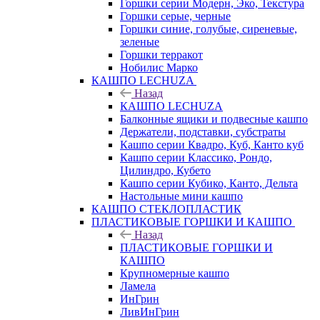
Горшки серии Модерн, Эко, Текстура
Горшки серые, черные
Горшки синие, голубые, сиреневые,
зеленые
Горшки терракот
Нобилис Марко
КАШПО LECHUZA
Назад
КАШПО LECHUZA
Балконные ящики и подвесные кашпо
Держатели, подставки, субстраты
Кашпо серии Квадро, Куб, Канто куб
Кашпо серии Классико, Рондо,
Цилиндро, Кубето
Кашпо серии Кубико, Канто, Дельта
Настольные мини кашпо
КАШПО СТЕКЛОПЛАСТИК
ПЛАСТИКОВЫЕ ГОРШКИ И КАШПО
Назад
ПЛАСТИКОВЫЕ ГОРШКИ И
КАШПО
Крупномерные кашпо
Ламела
ИнГрин
ЛивИнГрин