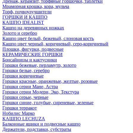
Дренаж, керамзит, торфяные горшочки, таблетки
Мраморная крошка, кора, мульча
Торф, почвоулучшители
ГОРШКИ И КАШПО
КАШПО IDEALIST
Кашпо на деревянных ножках
Золото и серебро
Кашпо цвет белый, бежевый, слоновая кость
Кашпо цвет черный, коричневый, серо-коричневый
Плошки, фигурки, подвесные
КЕРАМИЧЕСКИЕ ГОРШКИ
Бонсайницы и кактусники
Горшки бежевые, перламутр, золото
Горшки белые, серебро
Горшки коричневые
Горшки красные, оранжевые, желтые, розовые
Горшки серии Мане, Астра
Горшки серии Модерн, Эко, Текстура
Горшки серые, черные
Горшки синие, голубые, сиреневые, зеленые
Горшки терракот
Нобилис Марко
КАШПО LECHUZA
Балконные ящики и подвесные кашпо
Держатели, подставки, субстраты