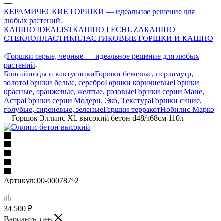
—
КЕРАМИЧЕСКИЕ ГОРШКИ — идеальное решение для
любых растений
КАШПО IDEALIST
КАШПО LECHUZA
КАШПО
СТЕКЛОПЛАСТИК
ПЛАСТИКОВЫЕ ГОРШКИ И КАШПО
—
Горшки серые, черные — идеальное решение для любых
растений
Бонсайницы и кактусники
Горшки бежевые, перламутр,
золото
Горшки белые, серебро
Горшки коричневые
Горшки
красные, оранжевые, желтые, розовые
Горшки серии Мане,
Астра
Горшки серии Модерн, Эко, Текстура
Горшки синие,
голубые, сиреневые, зеленые
Горшки терракот
Нобилис Марко
—
Горшок Эллипс XL высокий бетон d48/h68см 110л
Артикул:
00-00078792
34 500
₽
Варианты цен