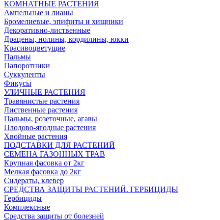
КОМНАТНЫЕ РАСТЕНИЯ
Ампельные и лианы
Бромелиевые, эпифиты и хищники
Декоративно-лиственные
Драцены, нолины, кордилины, юкки
Красивоцветущие
Пальмы
Папоротники
Суккуленты
Фикусы
УЛИЧНЫЕ РАСТЕНИЯ
Травянистые растения
Лиственные растения
Пальмы, розеточные, агавы
Плодово-ягодные растения
Хвойные растения
ПОДСТАВКИ ДЛЯ РАСТЕНИЙ
СЕМЕНА ГАЗОННЫХ ТРАВ
Крупная фасовка от 2кг
Мелкая фасовка до 2кг
Сидераты, клевер
СРЕДСТВА ЗАЩИТЫ РАСТЕНИЙ. ГЕРБИЦИДЫ
Гербициды
Комплексные
Средства защиты от болезней