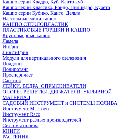
Кашпо серии Квадро, Куб, Канто куб
Кашпо серии Классико, Рондо, Цилиндро, Кубето
Кашпо серии Кубико, Канто, Дельта
Настольные мини кашпо
КАШПО СТЕКЛОПЛАСТИК
ПЛАСТИКОВЫЕ ГОРШКИ И КАШПО
Крупномерные кашпо
Ламела
ИнГрин
ЛивИнГрин
Модули для вертикального озеленения
Поддоны
Полиротанг
Просперпласт
Сантино
ЛЕЙКИ. ВЕДРА. ОПРЫСКИВАТЕЛИ
ОПОРЫ. РЕШЕТКИ. ДЕРЖАТЕЛИ. УКРЫВНОЙ
МАТЕРИАЛ
САДОВЫЙ ИНСТРУМЕНТ и СИСТЕМЫ ПОЛИВА
Инструмент Mr. Logo
Инструмент Raco
Инструмент разных производителей
Системы полива
КНИГИ
РАСТЕНИЯ