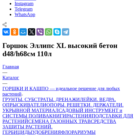
Instagram
Telegram
WhatsApp
Горшок Эллипс XL высокий бетон
d48/h68см 110л
Главная
—
Каталог
—
ГОРШКИ И КАШПО — идеальное решение для любых
растений
ГРУНТЫ. СУБСТРАТЫ. ДРЕНАЖИ
ЛЕЙКИ. ВЕДРА.
ОПРЫСКИВАТЕЛИ
ОПОРЫ. РЕШЕТКИ. ДЕРЖАТЕЛИ.
УКРЫВНОЙ МАТЕРИАЛ
САДОВЫЙ ИНСТРУМЕНТ и
СИСТЕМЫ ПОЛИВА
КНИГИ
РАСТЕНИЯ
ПОДСТАВКИ ДЛЯ
РАСТЕНИЙ
СЕМЕНА ГАЗОННЫХ ТРАВ
СРЕДСТВА
ЗАЩИТЫ РАСТЕНИЙ.
ГЕРБИЦИДЫ
УДОБРЕНИЯ
ФЛОРАРИУМЫ