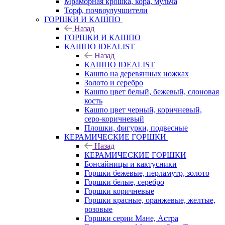
Мраморная крошка, кора, мульча
Торф, почвоулучшители
ГОРШКИ И КАШПО
Назад
ГОРШКИ И КАШПО
КАШПО IDEALIST
Назад
КАШПО IDEALIST
Кашпо на деревянных ножках
Золото и серебро
Кашпо цвет белый, бежевый, слоновая
кость
Кашпо цвет черный, коричневый,
серо-коричневый
Плошки, фигурки, подвесные
КЕРАМИЧЕСКИЕ ГОРШКИ
Назад
КЕРАМИЧЕСКИЕ ГОРШКИ
Бонсайницы и кактусники
Горшки бежевые, перламутр, золото
Горшки белые, серебро
Горшки коричневые
Горшки красные, оранжевые, желтые,
розовые
Горшки серии Мане, Астра