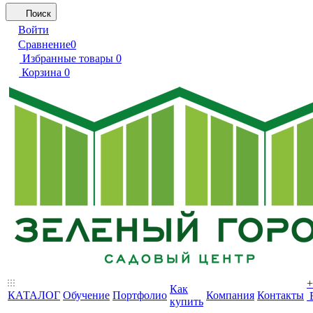
Поиск
Войти
Сравнение
0
Избранные товары
0
Корзина
0
+
Как
КАТАЛОГ
Обучение
Портфолио
Компания
Контакты
купить