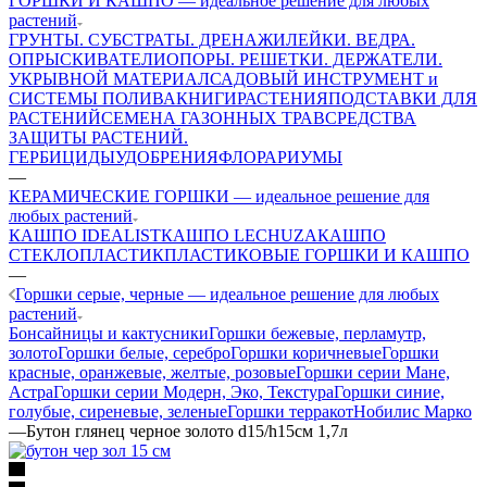
ГОРШКИ И КАШПО — идеальное решение для любых
растений
ГРУНТЫ. СУБСТРАТЫ. ДРЕНАЖИ
ЛЕЙКИ. ВЕДРА.
ОПРЫСКИВАТЕЛИ
ОПОРЫ. РЕШЕТКИ. ДЕРЖАТЕЛИ.
УКРЫВНОЙ МАТЕРИАЛ
САДОВЫЙ ИНСТРУМЕНТ и
СИСТЕМЫ ПОЛИВА
КНИГИ
РАСТЕНИЯ
ПОДСТАВКИ ДЛЯ
РАСТЕНИЙ
СЕМЕНА ГАЗОННЫХ ТРАВ
СРЕДСТВА
ЗАЩИТЫ РАСТЕНИЙ.
ГЕРБИЦИДЫ
УДОБРЕНИЯ
ФЛОРАРИУМЫ
—
КЕРАМИЧЕСКИЕ ГОРШКИ — идеальное решение для
любых растений
КАШПО IDEALIST
КАШПО LECHUZA
КАШПО
СТЕКЛОПЛАСТИК
ПЛАСТИКОВЫЕ ГОРШКИ И КАШПО
—
Горшки серые, черные — идеальное решение для любых
растений
Бонсайницы и кактусники
Горшки бежевые, перламутр,
золото
Горшки белые, серебро
Горшки коричневые
Горшки
красные, оранжевые, желтые, розовые
Горшки серии Мане,
Астра
Горшки серии Модерн, Эко, Текстура
Горшки синие,
голубые, сиреневые, зеленые
Горшки терракот
Нобилис Марко
—
Бутон глянец черное золото d15/h15см 1,7л