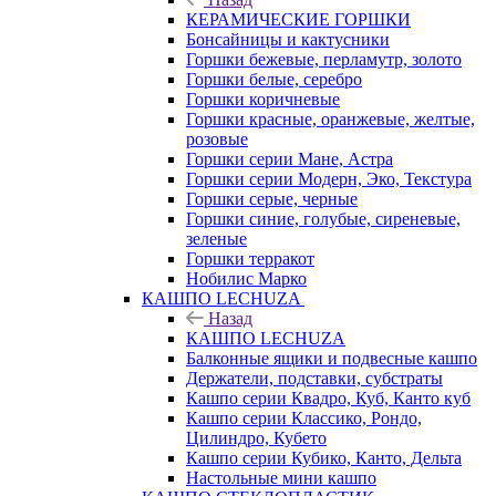
КЕРАМИЧЕСКИЕ ГОРШКИ
Бонсайницы и кактусники
Горшки бежевые, перламутр, золото
Горшки белые, серебро
Горшки коричневые
Горшки красные, оранжевые, желтые,
розовые
Горшки серии Мане, Астра
Горшки серии Модерн, Эко, Текстура
Горшки серые, черные
Горшки синие, голубые, сиреневые,
зеленые
Горшки терракот
Нобилис Марко
КАШПО LECHUZA
Назад
КАШПО LECHUZA
Балконные ящики и подвесные кашпо
Держатели, подставки, субстраты
Кашпо серии Квадро, Куб, Канто куб
Кашпо серии Классико, Рондо,
Цилиндро, Кубето
Кашпо серии Кубико, Канто, Дельта
Настольные мини кашпо