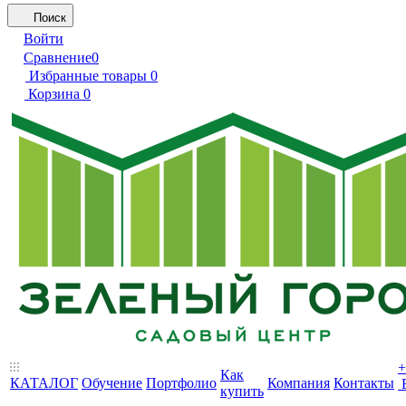
Поиск
Войти
Сравнение
0
Избранные товары
0
Корзина
0
+
Как
КАТАЛОГ
Обучение
Портфолио
Компания
Контакты
купить