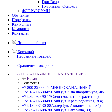
ГринВолд
Нутривант, Осмокот
ФЛОРАРИУМЫ
Обучение
Портфолио
Как купить
Компания
Контакты
Личный кабинет
Корзина
0
Избранные товары
0
Сравнение товаров
0
+7 800 25-000-54
МНОГОКАНАЛЬНЫЙ
Назад
Телефоны
+7 800 25-000-54
МНОГОКАНАЛЬНЫЙ
+7-918-007-30-85
Сочи (ул. Яна Фабрициуса, 48/1)
+7-989-080-90-17
Сочи (комнатные растения)
+7-918-007-30-86
Сочи (ул. Краснодонская, 36а)
+7-918-007-30-88
Адлер (ул. Авиационная, 34)
+7-989-080-08-30
Сочи (ул. Гагарина, 39)