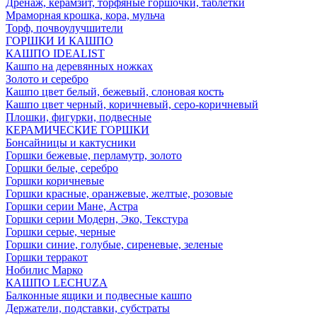
Дренаж, керамзит, торфяные горшочки, таблетки
Мраморная крошка, кора, мульча
Торф, почвоулучшители
ГОРШКИ И КАШПО
КАШПО IDEALIST
Кашпо на деревянных ножках
Золото и серебро
Кашпо цвет белый, бежевый, слоновая кость
Кашпо цвет черный, коричневый, серо-коричневый
Плошки, фигурки, подвесные
КЕРАМИЧЕСКИЕ ГОРШКИ
Бонсайницы и кактусники
Горшки бежевые, перламутр, золото
Горшки белые, серебро
Горшки коричневые
Горшки красные, оранжевые, желтые, розовые
Горшки серии Мане, Астра
Горшки серии Модерн, Эко, Текстура
Горшки серые, черные
Горшки синие, голубые, сиреневые, зеленые
Горшки терракот
Нобилис Марко
КАШПО LECHUZA
Балконные ящики и подвесные кашпо
Держатели, подставки, субстраты