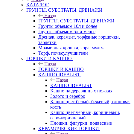
КАТАЛОГ
ГРУНТЫ. СУБСТРАТЫ. ДРЕНАЖИ
Назад
ГРУНТЫ. СУБСТРАТЫ. ДРЕНАЖИ
Грунты объемом 10л и более
Грунты объемом 5л и менее
Дренаж, керамзит, торфяные горшочки,
таблетки
Мраморная крошка, кора, мульча
Торф, почвоулучшители
ГОРШКИ И КАШПО
Назад
ГОРШКИ И КАШПО
КАШПО IDEALIST
Назад
КАШПО IDEALIST
Кашпо на деревянных ножках
Золото и серебро
Кашпо цвет белый, бежевый, слоновая
кость
Кашпо цвет черный, коричневый,
серо-коричневый
Плошки, фигурки, подвесные
КЕРАМИЧЕСКИЕ ГОРШКИ
Назад