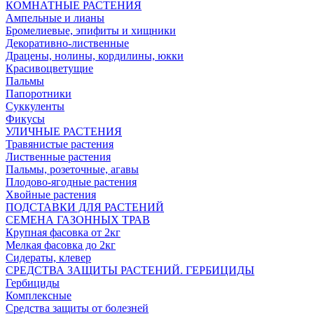
КОМНАТНЫЕ РАСТЕНИЯ
Ампельные и лианы
Бромелиевые, эпифиты и хищники
Декоративно-лиственные
Драцены, нолины, кордилины, юкки
Красивоцветущие
Пальмы
Папоротники
Суккуленты
Фикусы
УЛИЧНЫЕ РАСТЕНИЯ
Травянистые растения
Лиственные растения
Пальмы, розеточные, агавы
Плодово-ягодные растения
Хвойные растения
ПОДСТАВКИ ДЛЯ РАСТЕНИЙ
СЕМЕНА ГАЗОННЫХ ТРАВ
Крупная фасовка от 2кг
Мелкая фасовка до 2кг
Сидераты, клевер
СРЕДСТВА ЗАЩИТЫ РАСТЕНИЙ. ГЕРБИЦИДЫ
Гербициды
Комплексные
Средства защиты от болезней