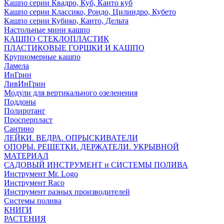
Кашпо серии Квадро, Куб, Канто куб
Кашпо серии Классико, Рондо, Цилиндро, Кубето
Кашпо серии Кубико, Канто, Дельта
Настольные мини кашпо
КАШПО СТЕКЛОПЛАСТИК
ПЛАСТИКОВЫЕ ГОРШКИ И КАШПО
Крупномерные кашпо
Ламела
ИнГрин
ЛивИнГрин
Модули для вертикального озеленения
Поддоны
Полиротанг
Просперпласт
Сантино
ЛЕЙКИ. ВЕДРА. ОПРЫСКИВАТЕЛИ
ОПОРЫ. РЕШЕТКИ. ДЕРЖАТЕЛИ. УКРЫВНОЙ
МАТЕРИАЛ
САДОВЫЙ ИНСТРУМЕНТ и СИСТЕМЫ ПОЛИВА
Инструмент Mr. Logo
Инструмент Raco
Инструмент разных производителей
Системы полива
КНИГИ
РАСТЕНИЯ