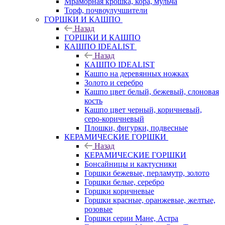
Мраморная крошка, кора, мульча
Торф, почвоулучшители
ГОРШКИ И КАШПО
Назад
ГОРШКИ И КАШПО
КАШПО IDEALIST
Назад
КАШПО IDEALIST
Кашпо на деревянных ножках
Золото и серебро
Кашпо цвет белый, бежевый, слоновая
кость
Кашпо цвет черный, коричневый,
серо-коричневый
Плошки, фигурки, подвесные
КЕРАМИЧЕСКИЕ ГОРШКИ
Назад
КЕРАМИЧЕСКИЕ ГОРШКИ
Бонсайницы и кактусники
Горшки бежевые, перламутр, золото
Горшки белые, серебро
Горшки коричневые
Горшки красные, оранжевые, желтые,
розовые
Горшки серии Мане, Астра