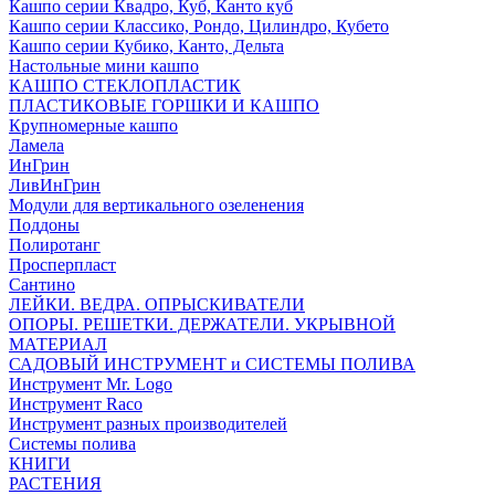
Кашпо серии Квадро, Куб, Канто куб
Кашпо серии Классико, Рондо, Цилиндро, Кубето
Кашпо серии Кубико, Канто, Дельта
Настольные мини кашпо
КАШПО СТЕКЛОПЛАСТИК
ПЛАСТИКОВЫЕ ГОРШКИ И КАШПО
Крупномерные кашпо
Ламела
ИнГрин
ЛивИнГрин
Модули для вертикального озеленения
Поддоны
Полиротанг
Просперпласт
Сантино
ЛЕЙКИ. ВЕДРА. ОПРЫСКИВАТЕЛИ
ОПОРЫ. РЕШЕТКИ. ДЕРЖАТЕЛИ. УКРЫВНОЙ
МАТЕРИАЛ
САДОВЫЙ ИНСТРУМЕНТ и СИСТЕМЫ ПОЛИВА
Инструмент Mr. Logo
Инструмент Raco
Инструмент разных производителей
Системы полива
КНИГИ
РАСТЕНИЯ