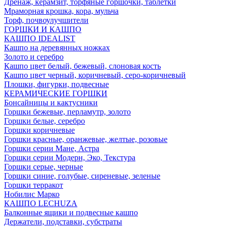
Дренаж, керамзит, торфяные горшочки, таблетки
Мраморная крошка, кора, мульча
Торф, почвоулучшители
ГОРШКИ И КАШПО
КАШПО IDEALIST
Кашпо на деревянных ножках
Золото и серебро
Кашпо цвет белый, бежевый, слоновая кость
Кашпо цвет черный, коричневый, серо-коричневый
Плошки, фигурки, подвесные
КЕРАМИЧЕСКИЕ ГОРШКИ
Бонсайницы и кактусники
Горшки бежевые, перламутр, золото
Горшки белые, серебро
Горшки коричневые
Горшки красные, оранжевые, желтые, розовые
Горшки серии Мане, Астра
Горшки серии Модерн, Эко, Текстура
Горшки серые, черные
Горшки синие, голубые, сиреневые, зеленые
Горшки терракот
Нобилис Марко
КАШПО LECHUZA
Балконные ящики и подвесные кашпо
Держатели, подставки, субстраты