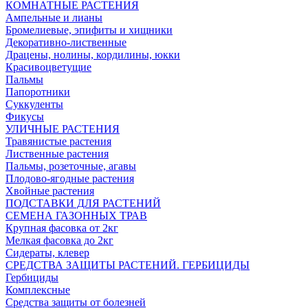
КОМНАТНЫЕ РАСТЕНИЯ
Ампельные и лианы
Бромелиевые, эпифиты и хищники
Декоративно-лиственные
Драцены, нолины, кордилины, юкки
Красивоцветущие
Пальмы
Папоротники
Суккуленты
Фикусы
УЛИЧНЫЕ РАСТЕНИЯ
Травянистые растения
Лиственные растения
Пальмы, розеточные, агавы
Плодово-ягодные растения
Хвойные растения
ПОДСТАВКИ ДЛЯ РАСТЕНИЙ
СЕМЕНА ГАЗОННЫХ ТРАВ
Крупная фасовка от 2кг
Мелкая фасовка до 2кг
Сидераты, клевер
СРЕДСТВА ЗАЩИТЫ РАСТЕНИЙ. ГЕРБИЦИДЫ
Гербициды
Комплексные
Средства защиты от болезней