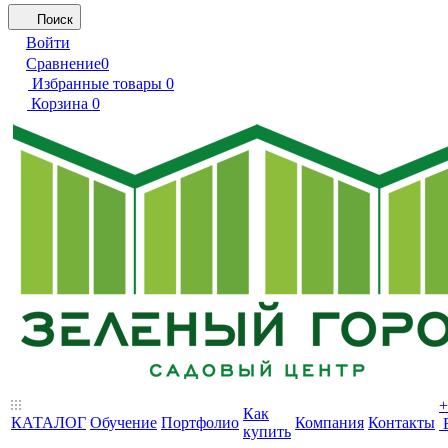
Поиск
Войти
Сравнение
0
Избранные товары
0
Корзина
0
+
Как
КАТАЛОГ
Обучение
Портфолио
Компания
Контакты
купить