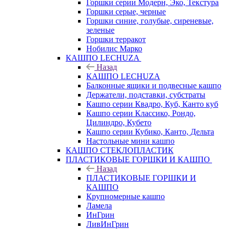
Горшки серии Модерн, Эко, Текстура
Горшки серые, черные
Горшки синие, голубые, сиреневые,
зеленые
Горшки терракот
Нобилис Марко
КАШПО LECHUZA
Назад
КАШПО LECHUZA
Балконные ящики и подвесные кашпо
Держатели, подставки, субстраты
Кашпо серии Квадро, Куб, Канто куб
Кашпо серии Классико, Рондо,
Цилиндро, Кубето
Кашпо серии Кубико, Канто, Дельта
Настольные мини кашпо
КАШПО СТЕКЛОПЛАСТИК
ПЛАСТИКОВЫЕ ГОРШКИ И КАШПО
Назад
ПЛАСТИКОВЫЕ ГОРШКИ И
КАШПО
Крупномерные кашпо
Ламела
ИнГрин
ЛивИнГрин