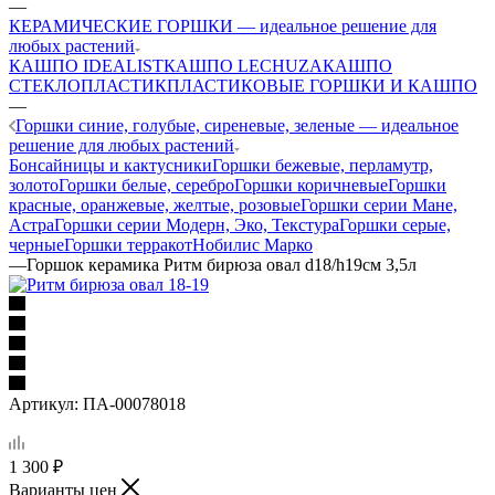
—
КЕРАМИЧЕСКИЕ ГОРШКИ — идеальное решение для
любых растений
КАШПО IDEALIST
КАШПО LECHUZA
КАШПО
СТЕКЛОПЛАСТИК
ПЛАСТИКОВЫЕ ГОРШКИ И КАШПО
—
Горшки синие, голубые, сиреневые, зеленые — идеальное
решение для любых растений
Бонсайницы и кактусники
Горшки бежевые, перламутр,
золото
Горшки белые, серебро
Горшки коричневые
Горшки
красные, оранжевые, желтые, розовые
Горшки серии Мане,
Астра
Горшки серии Модерн, Эко, Текстура
Горшки серые,
черные
Горшки терракот
Нобилис Марко
—
Горшок керамика Ритм бирюза овал d18/h19см 3,5л
Артикул:
ПА-00078018
1 300
₽
Варианты цен