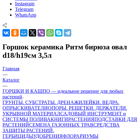
Instagram
Telegram
WhatsApp
Горшок керамика Ритм бирюза овал
d18/h19см 3,5л
Главная
—
Каталог
—
ГОРШКИ И КАШПО — идеальное решение для любых
растений
ГРУНТЫ. СУБСТРАТЫ. ДРЕНАЖИ
ЛЕЙКИ. ВЕДРА.
ОПРЫСКИВАТЕЛИ
ОПОРЫ. РЕШЕТКИ. ДЕРЖАТЕЛИ.
УКРЫВНОЙ МАТЕРИАЛ
САДОВЫЙ ИНСТРУМЕНТ и
СИСТЕМЫ ПОЛИВА
КНИГИ
РАСТЕНИЯ
ПОДСТАВКИ ДЛЯ
РАСТЕНИЙ
СЕМЕНА ГАЗОННЫХ ТРАВ
СРЕДСТВА
ЗАЩИТЫ РАСТЕНИЙ.
ГЕРБИЦИДЫ
УДОБРЕНИЯ
ФЛОРАРИУМЫ