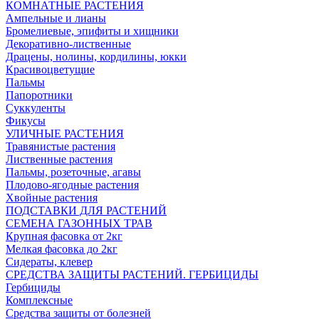
КОМНАТНЫЕ РАСТЕНИЯ
Ампельные и лианы
Бромелиевые, эпифиты и хищники
Декоративно-лиственные
Драцены, нолины, кордилины, юкки
Красивоцветущие
Пальмы
Папоротники
Суккуленты
Фикусы
УЛИЧНЫЕ РАСТЕНИЯ
Травянистые растения
Лиственные растения
Пальмы, розеточные, агавы
Плодово-ягодные растения
Хвойные растения
ПОДСТАВКИ ДЛЯ РАСТЕНИЙ
СЕМЕНА ГАЗОННЫХ ТРАВ
Крупная фасовка от 2кг
Мелкая фасовка до 2кг
Сидераты, клевер
СРЕДСТВА ЗАЩИТЫ РАСТЕНИЙ. ГЕРБИЦИДЫ
Гербициды
Комплексные
Средства защиты от болезней