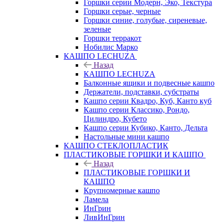
Горшки серии Модерн, Эко, Текстура
Горшки серые, черные
Горшки синие, голубые, сиреневые,
зеленые
Горшки терракот
Нобилис Марко
КАШПО LECHUZA
Назад
КАШПО LECHUZA
Балконные ящики и подвесные кашпо
Держатели, подставки, субстраты
Кашпо серии Квадро, Куб, Канто куб
Кашпо серии Классико, Рондо,
Цилиндро, Кубето
Кашпо серии Кубико, Канто, Дельта
Настольные мини кашпо
КАШПО СТЕКЛОПЛАСТИК
ПЛАСТИКОВЫЕ ГОРШКИ И КАШПО
Назад
ПЛАСТИКОВЫЕ ГОРШКИ И
КАШПО
Крупномерные кашпо
Ламела
ИнГрин
ЛивИнГрин