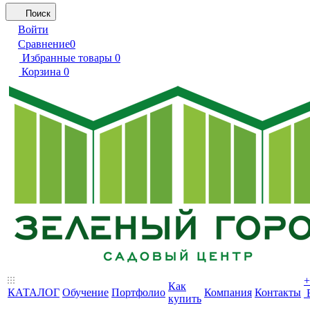
Поиск
Войти
Сравнение
0
Избранные товары
0
Корзина
0
+
Как
КАТАЛОГ
Обучение
Портфолио
Компания
Контакты
купить