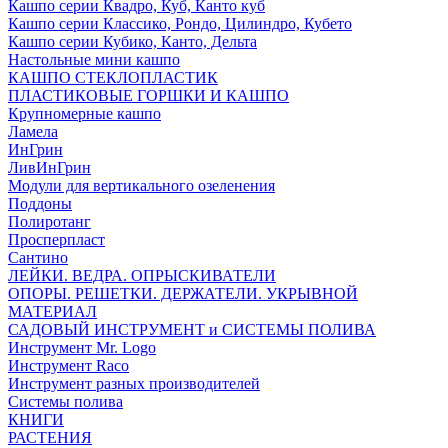
Кашпо серии Квадро, Куб, Канто куб
Кашпо серии Классико, Рондо, Цилиндро, Кубето
Кашпо серии Кубико, Канто, Дельта
Настольные мини кашпо
КАШПО СТЕКЛОПЛАСТИК
ПЛАСТИКОВЫЕ ГОРШКИ И КАШПО
Крупномерные кашпо
Ламела
ИнГрин
ЛивИнГрин
Модули для вертикального озеленения
Поддоны
Полиротанг
Просперпласт
Сантино
ЛЕЙКИ. ВЕДРА. ОПРЫСКИВАТЕЛИ
ОПОРЫ. РЕШЕТКИ. ДЕРЖАТЕЛИ. УКРЫВНОЙ
МАТЕРИАЛ
САДОВЫЙ ИНСТРУМЕНТ и СИСТЕМЫ ПОЛИВА
Инструмент Mr. Logo
Инструмент Raco
Инструмент разных производителей
Системы полива
КНИГИ
РАСТЕНИЯ