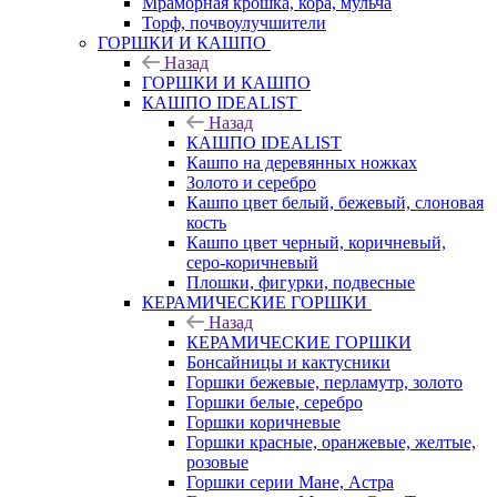
Мраморная крошка, кора, мульча
Торф, почвоулучшители
ГОРШКИ И КАШПО
Назад
ГОРШКИ И КАШПО
КАШПО IDEALIST
Назад
КАШПО IDEALIST
Кашпо на деревянных ножках
Золото и серебро
Кашпо цвет белый, бежевый, слоновая
кость
Кашпо цвет черный, коричневый,
серо-коричневый
Плошки, фигурки, подвесные
КЕРАМИЧЕСКИЕ ГОРШКИ
Назад
КЕРАМИЧЕСКИЕ ГОРШКИ
Бонсайницы и кактусники
Горшки бежевые, перламутр, золото
Горшки белые, серебро
Горшки коричневые
Горшки красные, оранжевые, желтые,
розовые
Горшки серии Мане, Астра