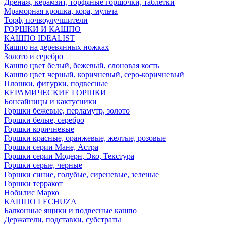
Дренаж, керамзит, торфяные горшочки, таблетки
Мраморная крошка, кора, мульча
Торф, почвоулучшители
ГОРШКИ И КАШПО
КАШПО IDEALIST
Кашпо на деревянных ножках
Золото и серебро
Кашпо цвет белый, бежевый, слоновая кость
Кашпо цвет черный, коричневый, серо-коричневый
Плошки, фигурки, подвесные
КЕРАМИЧЕСКИЕ ГОРШКИ
Бонсайницы и кактусники
Горшки бежевые, перламутр, золото
Горшки белые, серебро
Горшки коричневые
Горшки красные, оранжевые, желтые, розовые
Горшки серии Мане, Астра
Горшки серии Модерн, Эко, Текстура
Горшки серые, черные
Горшки синие, голубые, сиреневые, зеленые
Горшки терракот
Нобилис Марко
КАШПО LECHUZA
Балконные ящики и подвесные кашпо
Держатели, подставки, субстраты