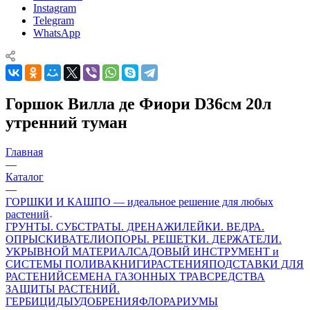
Instagram
Telegram
WhatsApp
Горшок Вилла де Фиори D36см 20л
утренний туман
Главная
—
Каталог
—
ГОРШКИ И КАШПО — идеальное решение для любых
растений
ГРУНТЫ. СУБСТРАТЫ. ДРЕНАЖИ
ЛЕЙКИ. ВЕДРА.
ОПРЫСКИВАТЕЛИ
ОПОРЫ. РЕШЕТКИ. ДЕРЖАТЕЛИ.
УКРЫВНОЙ МАТЕРИАЛ
САДОВЫЙ ИНСТРУМЕНТ и
СИСТЕМЫ ПОЛИВА
КНИГИ
РАСТЕНИЯ
ПОДСТАВКИ ДЛЯ
РАСТЕНИЙ
СЕМЕНА ГАЗОННЫХ ТРАВ
СРЕДСТВА
ЗАЩИТЫ РАСТЕНИЙ.
ГЕРБИЦИДЫ
УДОБРЕНИЯ
ФЛОРАРИУМЫ