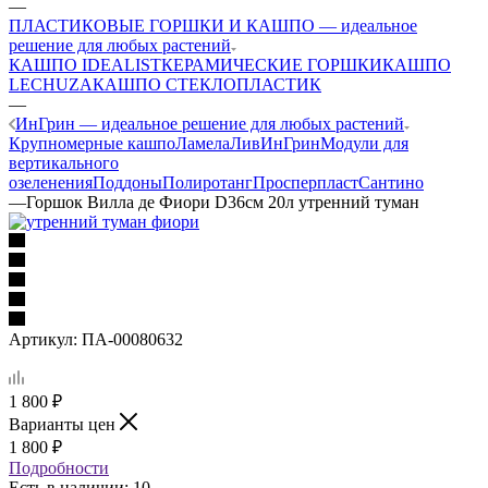
—
ПЛАСТИКОВЫЕ ГОРШКИ И КАШПО — идеальное
решение для любых растений
КАШПО IDEALIST
КЕРАМИЧЕСКИЕ ГОРШКИ
КАШПО
LECHUZA
КАШПО СТЕКЛОПЛАСТИК
—
ИнГрин — идеальное решение для любых растений
Крупномерные кашпо
Ламела
ЛивИнГрин
Модули для
вертикального
озеленения
Поддоны
Полиротанг
Просперпласт
Сантино
—
Горшок Вилла де Фиори D36см 20л утренний туман
Артикул:
ПА-00080632
1 800
₽
Варианты цен
1 800
₽
Подробности
Есть в наличии
: 10