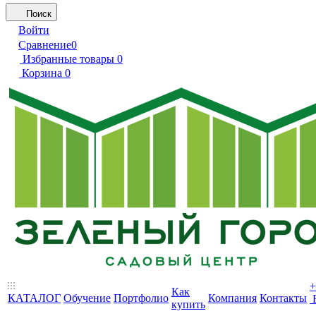
Поиск
Войти
Сравнение
0
Избранные товары
0
Корзина
0
+
Как
КАТАЛОГ
Обучение
Портфолио
Компания
Контакты
купить