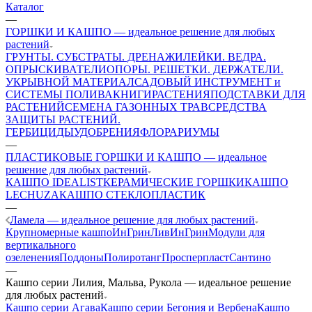
Каталог
—
ГОРШКИ И КАШПО — идеальное решение для любых
растений
ГРУНТЫ. СУБСТРАТЫ. ДРЕНАЖИ
ЛЕЙКИ. ВЕДРА.
ОПРЫСКИВАТЕЛИ
ОПОРЫ. РЕШЕТКИ. ДЕРЖАТЕЛИ.
УКРЫВНОЙ МАТЕРИАЛ
САДОВЫЙ ИНСТРУМЕНТ и
СИСТЕМЫ ПОЛИВА
КНИГИ
РАСТЕНИЯ
ПОДСТАВКИ ДЛЯ
РАСТЕНИЙ
СЕМЕНА ГАЗОННЫХ ТРАВ
СРЕДСТВА
ЗАЩИТЫ РАСТЕНИЙ.
ГЕРБИЦИДЫ
УДОБРЕНИЯ
ФЛОРАРИУМЫ
—
ПЛАСТИКОВЫЕ ГОРШКИ И КАШПО — идеальное
решение для любых растений
КАШПО IDEALIST
КЕРАМИЧЕСКИЕ ГОРШКИ
КАШПО
LECHUZA
КАШПО СТЕКЛОПЛАСТИК
—
Ламела — идеальное решение для любых растений
Крупномерные кашпо
ИнГрин
ЛивИнГрин
Модули для
вертикального
озеленения
Поддоны
Полиротанг
Просперпласт
Сантино
—
Кашпо серии Лилия, Мальва, Рукола — идеальное решение
для любых растений
Кашпо серии Агава
Кашпо серии Бегония и Вербена
Кашпо