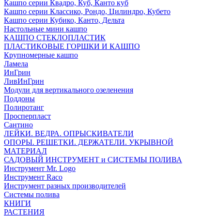
Кашпо серии Квадро, Куб, Канто куб
Кашпо серии Классико, Рондо, Цилиндро, Кубето
Кашпо серии Кубико, Канто, Дельта
Настольные мини кашпо
КАШПО СТЕКЛОПЛАСТИК
ПЛАСТИКОВЫЕ ГОРШКИ И КАШПО
Крупномерные кашпо
Ламела
ИнГрин
ЛивИнГрин
Модули для вертикального озеленения
Поддоны
Полиротанг
Просперпласт
Сантино
ЛЕЙКИ. ВЕДРА. ОПРЫСКИВАТЕЛИ
ОПОРЫ. РЕШЕТКИ. ДЕРЖАТЕЛИ. УКРЫВНОЙ
МАТЕРИАЛ
САДОВЫЙ ИНСТРУМЕНТ и СИСТЕМЫ ПОЛИВА
Инструмент Mr. Logo
Инструмент Raco
Инструмент разных производителей
Системы полива
КНИГИ
РАСТЕНИЯ