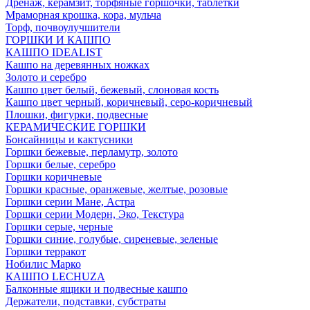
Дренаж, керамзит, торфяные горшочки, таблетки
Мраморная крошка, кора, мульча
Торф, почвоулучшители
ГОРШКИ И КАШПО
КАШПО IDEALIST
Кашпо на деревянных ножках
Золото и серебро
Кашпо цвет белый, бежевый, слоновая кость
Кашпо цвет черный, коричневый, серо-коричневый
Плошки, фигурки, подвесные
КЕРАМИЧЕСКИЕ ГОРШКИ
Бонсайницы и кактусники
Горшки бежевые, перламутр, золото
Горшки белые, серебро
Горшки коричневые
Горшки красные, оранжевые, желтые, розовые
Горшки серии Мане, Астра
Горшки серии Модерн, Эко, Текстура
Горшки серые, черные
Горшки синие, голубые, сиреневые, зеленые
Горшки терракот
Нобилис Марко
КАШПО LECHUZA
Балконные ящики и подвесные кашпо
Держатели, подставки, субстраты