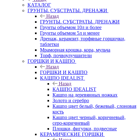
КАТАЛОГ
ГРУНТЫ. СУБСТРАТЫ. ДРЕНАЖИ
Назад
ГРУНТЫ. СУБСТРАТЫ. ДРЕНАЖИ
Грунты объемом 10л и более
Грунты объемом 5л и менее
Дренаж, керамзит, торфяные горшочки,
таблетки
Мраморная крошка, кора, мульча
Торф, почвоулучшители
ГОРШКИ И КАШПО
Назад
ГОРШКИ И КАШПО
КАШПО IDEALIST
Назад
КАШПО IDEALIST
Кашпо на деревянных ножках
Золото и серебро
Кашпо цвет белый, бежевый, слоновая
кость
Кашпо цвет черный, коричневый,
серо-коричневый
Плошки, фигурки, подвесные
КЕРАМИЧЕСКИЕ ГОРШКИ
Назад