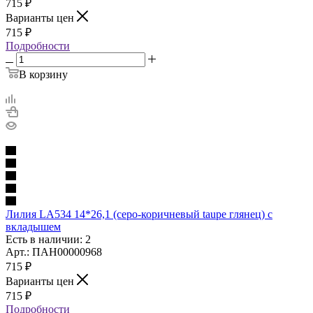
715
₽
Варианты цен
715
₽
Подробности
В корзину
Лилия LA534 14*26,1 (серо-коричневый taupe глянец) с
вкладышем
Есть в наличии: 2
Арт.: ПАН00000968
715
₽
Варианты цен
715
₽
Подробности