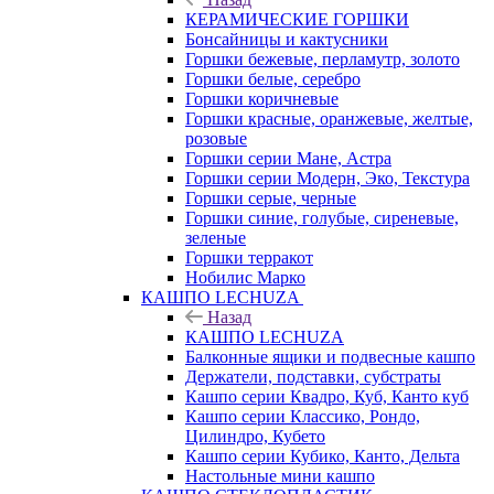
КЕРАМИЧЕСКИЕ ГОРШКИ
Бонсайницы и кактусники
Горшки бежевые, перламутр, золото
Горшки белые, серебро
Горшки коричневые
Горшки красные, оранжевые, желтые,
розовые
Горшки серии Мане, Астра
Горшки серии Модерн, Эко, Текстура
Горшки серые, черные
Горшки синие, голубые, сиреневые,
зеленые
Горшки терракот
Нобилис Марко
КАШПО LECHUZA
Назад
КАШПО LECHUZA
Балконные ящики и подвесные кашпо
Держатели, подставки, субстраты
Кашпо серии Квадро, Куб, Канто куб
Кашпо серии Классико, Рондо,
Цилиндро, Кубето
Кашпо серии Кубико, Канто, Дельта
Настольные мини кашпо