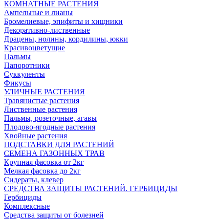
КОМНАТНЫЕ РАСТЕНИЯ
Ампельные и лианы
Бромелиевые, эпифиты и хищники
Декоративно-лиственные
Драцены, нолины, кордилины, юкки
Красивоцветущие
Пальмы
Папоротники
Суккуленты
Фикусы
УЛИЧНЫЕ РАСТЕНИЯ
Травянистые растения
Лиственные растения
Пальмы, розеточные, агавы
Плодово-ягодные растения
Хвойные растения
ПОДСТАВКИ ДЛЯ РАСТЕНИЙ
СЕМЕНА ГАЗОННЫХ ТРАВ
Крупная фасовка от 2кг
Мелкая фасовка до 2кг
Сидераты, клевер
СРЕДСТВА ЗАЩИТЫ РАСТЕНИЙ. ГЕРБИЦИДЫ
Гербициды
Комплексные
Средства защиты от болезней