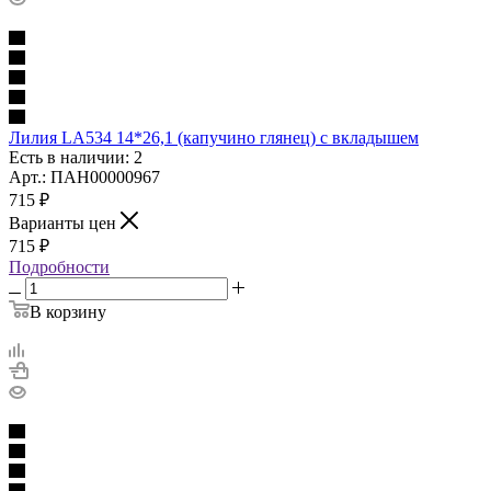
Лилия LA534 14*26,1 (капучино глянец) с вкладышем
Есть в наличии: 2
Арт.: ПАН00000967
715
₽
Варианты цен
715
₽
Подробности
В корзину