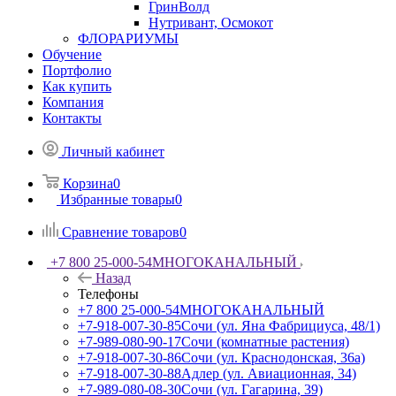
ГринВолд
Нутривант, Осмокот
ФЛОРАРИУМЫ
Обучение
Портфолио
Как купить
Компания
Контакты
Личный кабинет
Корзина
0
Избранные товары
0
Сравнение товаров
0
+7 800 25-000-54
МНОГОКАНАЛЬНЫЙ
Назад
Телефоны
+7 800 25-000-54
МНОГОКАНАЛЬНЫЙ
+7-918-007-30-85
Сочи (ул. Яна Фабрициуса, 48/1)
+7-989-080-90-17
Сочи (комнатные растения)
+7-918-007-30-86
Сочи (ул. Краснодонская, 36а)
+7-918-007-30-88
Адлер (ул. Авиационная, 34)
+7-989-080-08-30
Сочи (ул. Гагарина, 39)