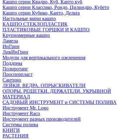
Кашпо серии Квадро, Куб, Канто куб
Кашпо серии Классико, Рондо, Цилиндро, Кубето
Кашпо серии Кубико, Канто, Дельта
Настольные мини кашпо
КАШПО СТЕКЛОПЛАСТИК
ПЛАСТИКОВЫЕ ГОРШКИ И КАШПО
Крупномерные кашпо
Ламела
ИнГрин
ЛивИнГрин
Модули для вертикального озеленения
Поддоны
Полиротанг
Просперпласт
Сантино
ЛЕЙКИ. ВЕДРА. ОПРЫСКИВАТЕЛИ
ОПОРЫ. РЕШЕТКИ. ДЕРЖАТЕЛИ. УКРЫВНОЙ
МАТЕРИАЛ
САДОВЫЙ ИНСТРУМЕНТ и СИСТЕМЫ ПОЛИВА
Инструмент Mr. Logo
Инструмент Raco
Инструмент разных производителей
Системы полива
КНИГИ
РАСТЕНИЯ