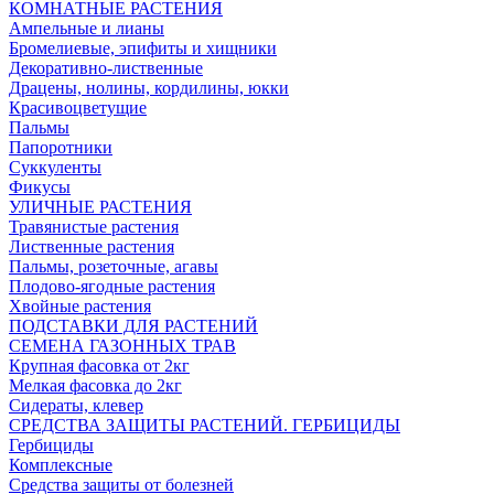
КОМНАТНЫЕ РАСТЕНИЯ
Ампельные и лианы
Бромелиевые, эпифиты и хищники
Декоративно-лиственные
Драцены, нолины, кордилины, юкки
Красивоцветущие
Пальмы
Папоротники
Суккуленты
Фикусы
УЛИЧНЫЕ РАСТЕНИЯ
Травянистые растения
Лиственные растения
Пальмы, розеточные, агавы
Плодово-ягодные растения
Хвойные растения
ПОДСТАВКИ ДЛЯ РАСТЕНИЙ
СЕМЕНА ГАЗОННЫХ ТРАВ
Крупная фасовка от 2кг
Мелкая фасовка до 2кг
Сидераты, клевер
СРЕДСТВА ЗАЩИТЫ РАСТЕНИЙ. ГЕРБИЦИДЫ
Гербициды
Комплексные
Средства защиты от болезней