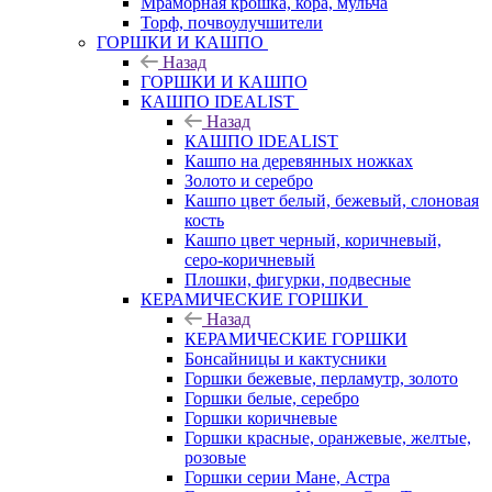
Мраморная крошка, кора, мульча
Торф, почвоулучшители
ГОРШКИ И КАШПО
Назад
ГОРШКИ И КАШПО
КАШПО IDEALIST
Назад
КАШПО IDEALIST
Кашпо на деревянных ножках
Золото и серебро
Кашпо цвет белый, бежевый, слоновая
кость
Кашпо цвет черный, коричневый,
серо-коричневый
Плошки, фигурки, подвесные
КЕРАМИЧЕСКИЕ ГОРШКИ
Назад
КЕРАМИЧЕСКИЕ ГОРШКИ
Бонсайницы и кактусники
Горшки бежевые, перламутр, золото
Горшки белые, серебро
Горшки коричневые
Горшки красные, оранжевые, желтые,
розовые
Горшки серии Мане, Астра