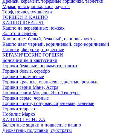
Дренаж, керамзит, торфяные горшочки, таблетки
Мраморная крошка, кора, мульча
Торф, почвоулучшители
ГОРШКИ И КАШПО
КАШПО IDEALIST
Кашпо на деревянных ножках
Золото и серебро
Кашпо цвет белый, бежевый, слоновая кость
Кашпо цвет черный, коричневый, серо-коричневый
Плошки, фигурки, подвесные
КЕРАМИЧЕСКИЕ ГОРШКИ
Бонсайницы и кактусники
Горшки бежевые, перламутр, золото
Горшки белые, серебро
Горшки коричневые
Горшки красные, оранжевые, желтые, розовые
Горшки серии Мане, Астра
Горшки серии Модерн, Эко, Текстура
Горшки серые, черные
Горшки синие, голубые, сиреневые, зеленые
Горшки терракот
Нобилис Марко
КАШПО LECHUZA
Балконные ящики и подвесные кашпо
Держатели, подставки, субстраты