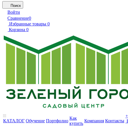
Поиск
Войти
Сравнение
0
Избранные товары
0
Корзина
0
+
Как
КАТАЛОГ
Обучение
Портфолио
Компания
Контакты
купить