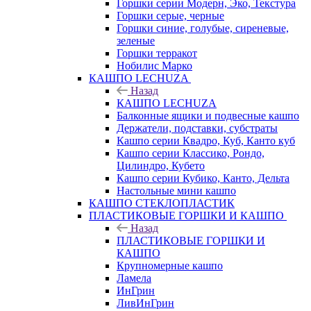
Горшки серии Модерн, Эко, Текстура
Горшки серые, черные
Горшки синие, голубые, сиреневые,
зеленые
Горшки терракот
Нобилис Марко
КАШПО LECHUZA
Назад
КАШПО LECHUZA
Балконные ящики и подвесные кашпо
Держатели, подставки, субстраты
Кашпо серии Квадро, Куб, Канто куб
Кашпо серии Классико, Рондо,
Цилиндро, Кубето
Кашпо серии Кубико, Канто, Дельта
Настольные мини кашпо
КАШПО СТЕКЛОПЛАСТИК
ПЛАСТИКОВЫЕ ГОРШКИ И КАШПО
Назад
ПЛАСТИКОВЫЕ ГОРШКИ И
КАШПО
Крупномерные кашпо
Ламела
ИнГрин
ЛивИнГрин