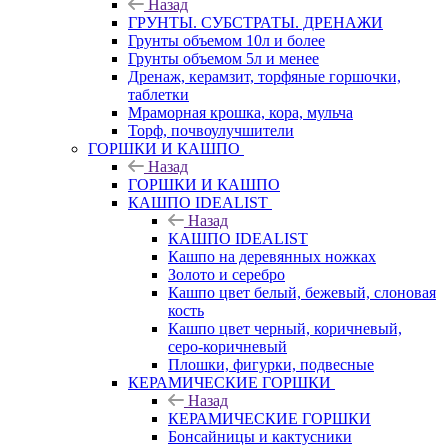
Назад
ГРУНТЫ. СУБСТРАТЫ. ДРЕНАЖИ
Грунты объемом 10л и более
Грунты объемом 5л и менее
Дренаж, керамзит, торфяные горшочки,
таблетки
Мраморная крошка, кора, мульча
Торф, почвоулучшители
ГОРШКИ И КАШПО
Назад
ГОРШКИ И КАШПО
КАШПО IDEALIST
Назад
КАШПО IDEALIST
Кашпо на деревянных ножках
Золото и серебро
Кашпо цвет белый, бежевый, слоновая
кость
Кашпо цвет черный, коричневый,
серо-коричневый
Плошки, фигурки, подвесные
КЕРАМИЧЕСКИЕ ГОРШКИ
Назад
КЕРАМИЧЕСКИЕ ГОРШКИ
Бонсайницы и кактусники