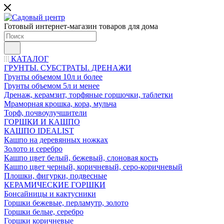
Готовый интернет-магазин товаров для дома
КАТАЛОГ
ГРУНТЫ. СУБСТРАТЫ. ДРЕНАЖИ
Грунты объемом 10л и более
Грунты объемом 5л и менее
Дренаж, керамзит, торфяные горшочки, таблетки
Мраморная крошка, кора, мульча
Торф, почвоулучшители
ГОРШКИ И КАШПО
КАШПО IDEALIST
Кашпо на деревянных ножках
Золото и серебро
Кашпо цвет белый, бежевый, слоновая кость
Кашпо цвет черный, коричневый, серо-коричневый
Плошки, фигурки, подвесные
КЕРАМИЧЕСКИЕ ГОРШКИ
Бонсайницы и кактусники
Горшки бежевые, перламутр, золото
Горшки белые, серебро
Горшки коричневые