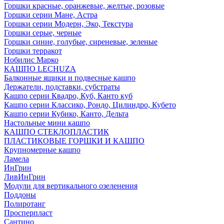
Горшки красные, оранжевые, желтые, розовые
Горшки серии Мане, Астра
Горшки серии Модерн, Эко, Текстура
Горшки серые, черные
Горшки синие, голубые, сиреневые, зеленые
Горшки терракот
Нобилис Марко
КАШПО LECHUZA
Балконные ящики и подвесные кашпо
Держатели, подставки, субстраты
Кашпо серии Квадро, Куб, Канто куб
Кашпо серии Классико, Рондо, Цилиндро, Кубето
Кашпо серии Кубико, Канто, Дельта
Настольные мини кашпо
КАШПО СТЕКЛОПЛАСТИК
ПЛАСТИКОВЫЕ ГОРШКИ И КАШПО
Крупномерные кашпо
Ламела
ИнГрин
ЛивИнГрин
Модули для вертикального озеленения
Поддоны
Полиротанг
Просперпласт
Сантино