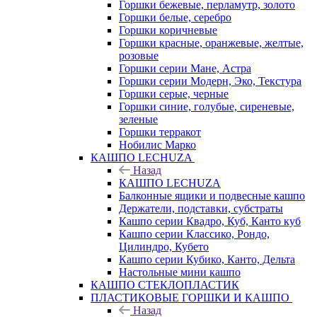
Горшки бежевые, перламутр, золото
Горшки белые, серебро
Горшки коричневые
Горшки красные, оранжевые, желтые,
розовые
Горшки серии Мане, Астра
Горшки серии Модерн, Эко, Текстура
Горшки серые, черные
Горшки синие, голубые, сиреневые,
зеленые
Горшки терракот
Нобилис Марко
КАШПО LECHUZA
Назад
КАШПО LECHUZA
Балконные ящики и подвесные кашпо
Держатели, подставки, субстраты
Кашпо серии Квадро, Куб, Канто куб
Кашпо серии Классико, Рондо,
Цилиндро, Кубето
Кашпо серии Кубико, Канто, Дельта
Настольные мини кашпо
КАШПО СТЕКЛОПЛАСТИК
ПЛАСТИКОВЫЕ ГОРШКИ И КАШПО
Назад