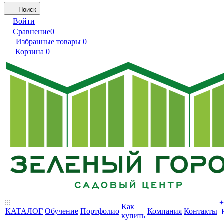
Поиск
Войти
Сравнение
0
Избранные товары
0
Корзина
0
+
Как
КАТАЛОГ
Обучение
Портфолио
Компания
Контакты
купить