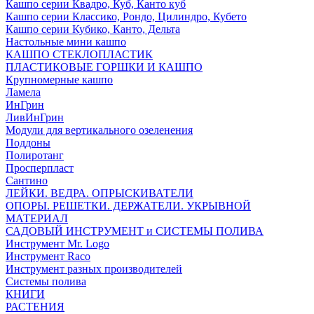
Кашпо серии Квадро, Куб, Канто куб
Кашпо серии Классико, Рондо, Цилиндро, Кубето
Кашпо серии Кубико, Канто, Дельта
Настольные мини кашпо
КАШПО СТЕКЛОПЛАСТИК
ПЛАСТИКОВЫЕ ГОРШКИ И КАШПО
Крупномерные кашпо
Ламела
ИнГрин
ЛивИнГрин
Модули для вертикального озеленения
Поддоны
Полиротанг
Просперпласт
Сантино
ЛЕЙКИ. ВЕДРА. ОПРЫСКИВАТЕЛИ
ОПОРЫ. РЕШЕТКИ. ДЕРЖАТЕЛИ. УКРЫВНОЙ
МАТЕРИАЛ
САДОВЫЙ ИНСТРУМЕНТ и СИСТЕМЫ ПОЛИВА
Инструмент Mr. Logo
Инструмент Raco
Инструмент разных производителей
Системы полива
КНИГИ
РАСТЕНИЯ