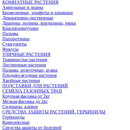
КОМНАТНЫЕ РАСТЕНИЯ
Ампельные и лианы
Бромелиевые, эпифиты и хищники
Декоративно-лиственные
Драцены, нолины, кордилины, юкки
Красивоцветущие
Пальмы
Папоротники
Суккуленты
Фикусы
УЛИЧНЫЕ РАСТЕНИЯ
Травянистые растения
Лиственные растения
Пальмы, розеточные, агавы
Плодово-ягодные растения
Хвойные растения
ПОДСТАВКИ ДЛЯ РАСТЕНИЙ
СЕМЕНА ГАЗОННЫХ ТРАВ
Крупная фасовка от 2кг
Мелкая фасовка до 2кг
Сидераты, клевер
СРЕДСТВА ЗАЩИТЫ РАСТЕНИЙ. ГЕРБИЦИДЫ
Гербициды
Комплексные
Средства защиты от болезней