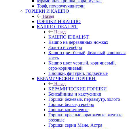
Мраморная крошка, кора, мульча
Торф, почвоулучшители
ГОРШКИ И КАШПО
Назад
ГОРШКИ И КАШПО
КАШПО IDEALIST
Назад
КАШПО IDEALIST
Кашпо на деревянных ножках
Золото и серебро
Кашпо цвет белый, бежевый, слоновая
кость
Кашпо цвет черный, коричневый,
серо-коричневый
Плошки, фигурки, подвесные
КЕРАМИЧЕСКИЕ ГОРШКИ
Назад
КЕРАМИЧЕСКИЕ ГОРШКИ
Бонсайницы и кактусники
Горшки бежевые, перламутр, золото
Горшки белые, серебро
Горшки коричневые
Горшки красные, оранжевые, желтые,
розовые
Горшки серии Мане, Астра