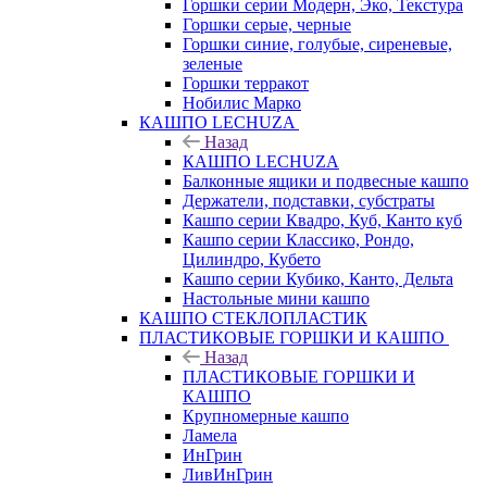
Горшки серии Модерн, Эко, Текстура
Горшки серые, черные
Горшки синие, голубые, сиреневые,
зеленые
Горшки терракот
Нобилис Марко
КАШПО LECHUZA
Назад
КАШПО LECHUZA
Балконные ящики и подвесные кашпо
Держатели, подставки, субстраты
Кашпо серии Квадро, Куб, Канто куб
Кашпо серии Классико, Рондо,
Цилиндро, Кубето
Кашпо серии Кубико, Канто, Дельта
Настольные мини кашпо
КАШПО СТЕКЛОПЛАСТИК
ПЛАСТИКОВЫЕ ГОРШКИ И КАШПО
Назад
ПЛАСТИКОВЫЕ ГОРШКИ И
КАШПО
Крупномерные кашпо
Ламела
ИнГрин
ЛивИнГрин