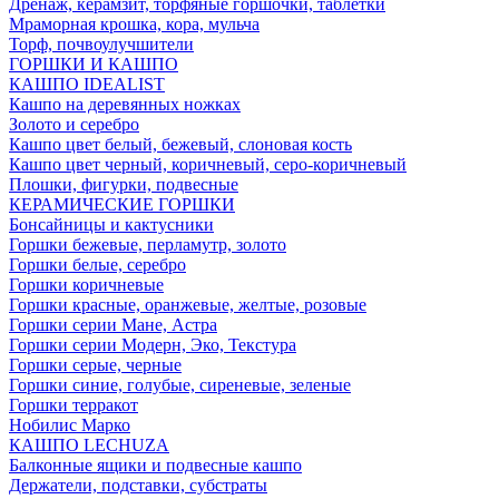
Дренаж, керамзит, торфяные горшочки, таблетки
Мраморная крошка, кора, мульча
Торф, почвоулучшители
ГОРШКИ И КАШПО
КАШПО IDEALIST
Кашпо на деревянных ножках
Золото и серебро
Кашпо цвет белый, бежевый, слоновая кость
Кашпо цвет черный, коричневый, серо-коричневый
Плошки, фигурки, подвесные
КЕРАМИЧЕСКИЕ ГОРШКИ
Бонсайницы и кактусники
Горшки бежевые, перламутр, золото
Горшки белые, серебро
Горшки коричневые
Горшки красные, оранжевые, желтые, розовые
Горшки серии Мане, Астра
Горшки серии Модерн, Эко, Текстура
Горшки серые, черные
Горшки синие, голубые, сиреневые, зеленые
Горшки терракот
Нобилис Марко
КАШПО LECHUZA
Балконные ящики и подвесные кашпо
Держатели, подставки, субстраты