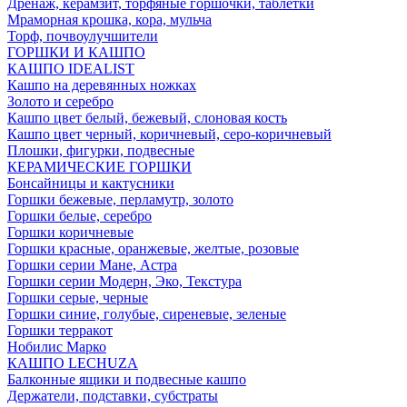
Дренаж, керамзит, торфяные горшочки, таблетки
Мраморная крошка, кора, мульча
Торф, почвоулучшители
ГОРШКИ И КАШПО
КАШПО IDEALIST
Кашпо на деревянных ножках
Золото и серебро
Кашпо цвет белый, бежевый, слоновая кость
Кашпо цвет черный, коричневый, серо-коричневый
Плошки, фигурки, подвесные
КЕРАМИЧЕСКИЕ ГОРШКИ
Бонсайницы и кактусники
Горшки бежевые, перламутр, золото
Горшки белые, серебро
Горшки коричневые
Горшки красные, оранжевые, желтые, розовые
Горшки серии Мане, Астра
Горшки серии Модерн, Эко, Текстура
Горшки серые, черные
Горшки синие, голубые, сиреневые, зеленые
Горшки терракот
Нобилис Марко
КАШПО LECHUZA
Балконные ящики и подвесные кашпо
Держатели, подставки, субстраты