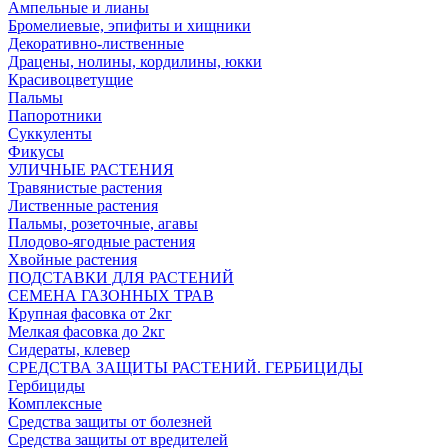
Ампельные и лианы
Бромелиевые, эпифиты и хищники
Декоративно-лиственные
Драцены, нолины, кордилины, юкки
Красивоцветущие
Пальмы
Папоротники
Суккуленты
Фикусы
УЛИЧНЫЕ РАСТЕНИЯ
Травянистые растения
Лиственные растения
Пальмы, розеточные, агавы
Плодово-ягодные растения
Хвойные растения
ПОДСТАВКИ ДЛЯ РАСТЕНИЙ
СЕМЕНА ГАЗОННЫХ ТРАВ
Крупная фасовка от 2кг
Мелкая фасовка до 2кг
Сидераты, клевер
СРЕДСТВА ЗАЩИТЫ РАСТЕНИЙ. ГЕРБИЦИДЫ
Гербициды
Комплексные
Средства защиты от болезней
Средства защиты от вредителей