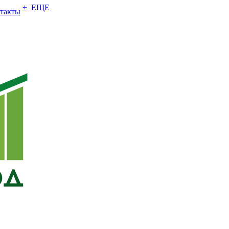
+ ЕЩЕ
такты