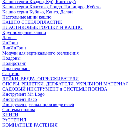
Кашпо серии Квадро, Куб, Канто куб
Кашпо серии Классико, Рондо, Цилиндро, Кубето
Кашпо серии Кубико, Канто, Дельта
Настольные мини кашпо
КАШПО СТЕКЛОПЛАСТИК
ПЛАСТИКОВЫЕ ГОРШКИ И КАШПО
Крупномерные кашпо
Ламела
ИнГрин
ЛивИнГрин
Модули для вертикального озеленения
Поддоны
Полиротанг
Просперпласт
Сантино
ЛЕЙКИ. ВЕДРА. ОПРЫСКИВАТЕЛИ
ОПОРЫ. РЕШЕТКИ. ДЕРЖАТЕЛИ. УКРЫВНОЙ МАТЕРИА
САДОВЫЙ ИНСТРУМЕНТ и СИСТЕМЫ ПОЛИВА
Инструмент Mr. Logo
Инструмент Raco
Инструмент разных производителей
Системы полива
КНИГИ
РАСТЕНИЯ
КОМНАТНЫЕ РАСТЕНИЯ