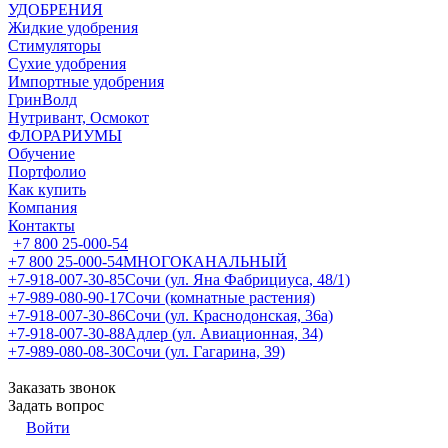
УДОБРЕНИЯ
Жидкие удобрения
Стимуляторы
Сухие удобрения
Импортные удобрения
ГринВолд
Нутривант, Осмокот
ФЛОРАРИУМЫ
Обучение
Портфолио
Как купить
Компания
Контакты
+7 800 25-000-54
+7 800 25-000-54
МНОГОКАНАЛЬНЫЙ
+7-918-007-30-85
Сочи (ул. Яна Фабрициуса, 48/1)
+7-989-080-90-17
Сочи (комнатные растения)
+7-918-007-30-86
Сочи (ул. Краснодонская, 36а)
+7-918-007-30-88
Адлер (ул. Авиационная, 34)
+7-989-080-08-30
Сочи (ул. Гагарина, 39)
Заказать звонок
Задать вопрос
Войти