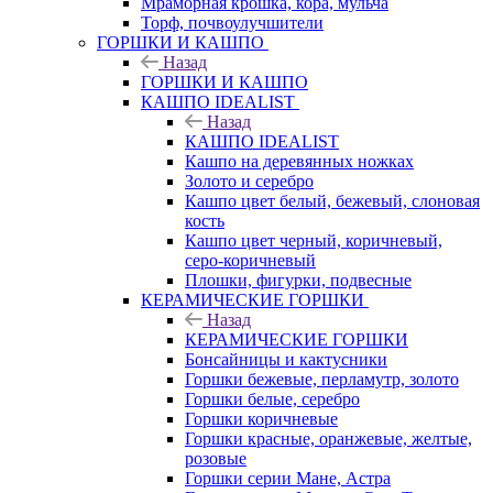
Мраморная крошка, кора, мульча
Торф, почвоулучшители
ГОРШКИ И КАШПО
Назад
ГОРШКИ И КАШПО
КАШПО IDEALIST
Назад
КАШПО IDEALIST
Кашпо на деревянных ножках
Золото и серебро
Кашпо цвет белый, бежевый, слоновая
кость
Кашпо цвет черный, коричневый,
серо-коричневый
Плошки, фигурки, подвесные
КЕРАМИЧЕСКИЕ ГОРШКИ
Назад
КЕРАМИЧЕСКИЕ ГОРШКИ
Бонсайницы и кактусники
Горшки бежевые, перламутр, золото
Горшки белые, серебро
Горшки коричневые
Горшки красные, оранжевые, желтые,
розовые
Горшки серии Мане, Астра