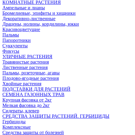
КОМНАТНЫЕ РАСТЕНИЯ
Ампельные и лианы
Бромелиевые, эпифиты и хищники
Декоративно-лиственные
Драцены, нолины, кордилины, юкки
Красивоцветущие
Пальмы
Папоротники
Суккуленты
Фикусы
УЛИЧНЫЕ РАСТЕНИЯ
Травянистые растения
Лиственные растения
Пальмы, розеточные, агавы
Плодово-ягодные растения
Хвойные растения
ПОДСТАВКИ ДЛЯ РАСТЕНИЙ
СЕМЕНА ГАЗОННЫХ ТРАВ
Крупная фасовка от 2кг
Мелкая фасовка до 2кг
Сидераты, клевер
СРЕДСТВА ЗАЩИТЫ РАСТЕНИЙ. ГЕРБИЦИДЫ
Гербициды
Комплексные
Средства защиты от болезней