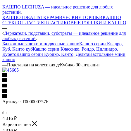
—
КАШПО LECHUZA — идеальное решение для любых
растений
КАШПО IDEALIST
КЕРАМИЧЕСКИЕ ГОРШКИ
КАШПО
СТЕКЛОПЛАСТИК
ПЛАСТИКОВЫЕ ГОРШКИ И КАШПО
—
Держатели, подставки, субстраты — идеальное решение для
любых растений
Балконные ящики и подвесные кашпо
Кашпо серии Квадро,
Куб, Канто куб
Кашпо серии Классико, Рондо, Цилиндро,
Кубето
Кашпо серии Кубико, Канто, Дельта
Настольные мини
кашпо
—
Подставка на колесиках д/Кубико 30 антрацит
Артикул:
Т0000007576
4 316
₽
Варианты цен
4 316
₽