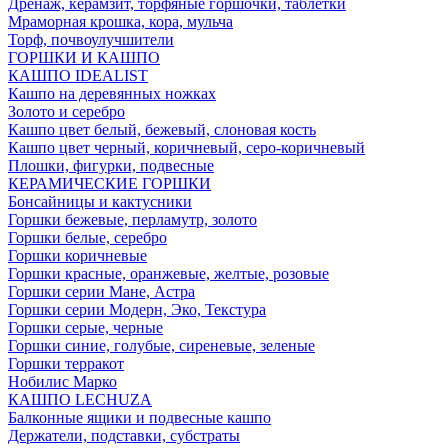
Дренаж, керамзит, торфяные горшочки, таблетки
Мраморная крошка, кора, мульча
Торф, почвоулучшители
ГОРШКИ И КАШПО
КАШПО IDEALIST
Кашпо на деревянных ножках
Золото и серебро
Кашпо цвет белый, бежевый, слоновая кость
Кашпо цвет черный, коричневый, серо-коричневый
Плошки, фигурки, подвесные
КЕРАМИЧЕСКИЕ ГОРШКИ
Бонсайницы и кактусники
Горшки бежевые, перламутр, золото
Горшки белые, серебро
Горшки коричневые
Горшки красные, оранжевые, желтые, розовые
Горшки серии Мане, Астра
Горшки серии Модерн, Эко, Текстура
Горшки серые, черные
Горшки синие, голубые, сиреневые, зеленые
Горшки терракот
Нобилис Марко
КАШПО LECHUZA
Балконные ящики и подвесные кашпо
Держатели, подставки, субстраты