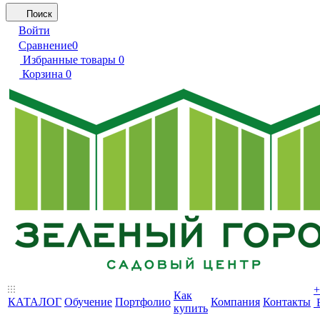
Поиск
Войти
Сравнение
0
Избранные товары
0
Корзина
0
+
Как
КАТАЛОГ
Обучение
Портфолио
Компания
Контакты
купить