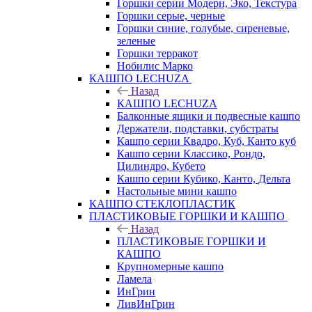
Горшки серии Модерн, Эко, Текстура
Горшки серые, черные
Горшки синие, голубые, сиреневые,
зеленые
Горшки терракот
Нобилис Марко
КАШПО LECHUZA
Назад
КАШПО LECHUZA
Балконные ящики и подвесные кашпо
Держатели, подставки, субстраты
Кашпо серии Квадро, Куб, Канто куб
Кашпо серии Классико, Рондо,
Цилиндро, Кубето
Кашпо серии Кубико, Канто, Дельта
Настольные мини кашпо
КАШПО СТЕКЛОПЛАСТИК
ПЛАСТИКОВЫЕ ГОРШКИ И КАШПО
Назад
ПЛАСТИКОВЫЕ ГОРШКИ И
КАШПО
Крупномерные кашпо
Ламела
ИнГрин
ЛивИнГрин