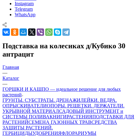
Instagram
Telegram
WhatsApp
Подставка на колесиках д/Кубико 30
антрацит
Главная
—
Каталог
—
ГОРШКИ И КАШПО — идеальное решение для любых
растений
ГРУНТЫ. СУБСТРАТЫ. ДРЕНАЖИ
ЛЕЙКИ. ВЕДРА.
ОПРЫСКИВАТЕЛИ
ОПОРЫ. РЕШЕТКИ. ДЕРЖАТЕЛИ.
УКРЫВНОЙ МАТЕРИАЛ
САДОВЫЙ ИНСТРУМЕНТ и
СИСТЕМЫ ПОЛИВА
КНИГИ
РАСТЕНИЯ
ПОДСТАВКИ ДЛЯ
РАСТЕНИЙ
СЕМЕНА ГАЗОННЫХ ТРАВ
СРЕДСТВА
ЗАЩИТЫ РАСТЕНИЙ.
ГЕРБИЦИДЫ
УДОБРЕНИЯ
ФЛОРАРИУМЫ