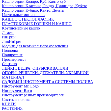
Кашпо серии Квадро, Куб, Канто куб
Кашпо серии Классико, Рондо, Цилиндро, Кубето
Кашпо серии Кубико, Канто, Дельта
Настольные мини кашпо
КАШПО СТЕКЛОПЛАСТИК
ПЛАСТИКОВЫЕ ГОРШКИ И КАШПО
Крупномерные кашпо
Ламела
ИнГрин
ЛивИнГрин
Модули для вертикального озеленения
Поддоны
Полиротанг
Просперпласт
Сантино
ЛЕЙКИ. ВЕДРА. ОПРЫСКИВАТЕЛИ
ОПОРЫ. РЕШЕТКИ. ДЕРЖАТЕЛИ. УКРЫВНОЙ
МАТЕРИАЛ
САДОВЫЙ ИНСТРУМЕНТ и СИСТЕМЫ ПОЛИВА
Инструмент Mr. Logo
Инструмент Raco
Инструмент разных производителей
Системы полива
КНИГИ
РАСТЕНИЯ