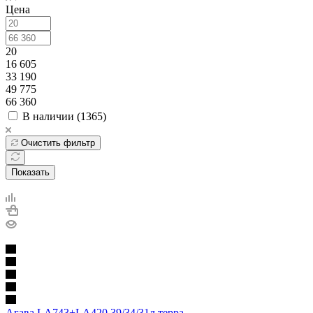
Цена
20
16 605
33 190
49 775
66 360
В наличии (
1365
)
Очистить фильтр
Показать
Агава LA743+LA420 39/34/31л терра