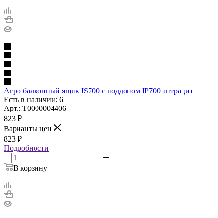
Агро балконный ящик IS700 с поддоном IP700 антрацит
Есть в наличии: 6
Арт.: Т0000004406
823
₽
Варианты цен
823
₽
Подробности
В корзину