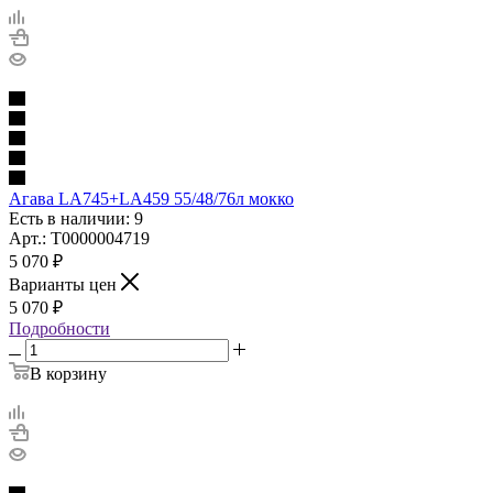
Агава LA745+LA459 55/48/76л мокко
Есть в наличии: 9
Арт.: Т0000004719
5 070
₽
Варианты цен
5 070
₽
Подробности
В корзину