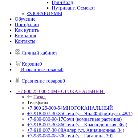
ГринВолд
Нутривант, Осмокот
ФЛОРАРИУМЫ
Обучение
Портфолио
Как купить
Компания
Контакты
Личный кабинет
Корзина
0
Избранные товары
0
Сравнение товаров
0
+7 800 25-000-54
МНОГОКАНАЛЬНЫЙ
Назад
Телефоны
+7 800 25-000-54
МНОГОКАНАЛЬНЫЙ
+7-918-007-30-85
Сочи (ул. Яна Фабрициуса, 48/1)
+7-989-080-90-17
Сочи (комнатные растения)
+7-918-007-30-86
Сочи (ул. Краснодонская, 36а)
+7-918-007-30-88
Адлер (ул. Авиационная, 34)
+7-989-080-08-30
Сочи (ул. Гагарина, 39)