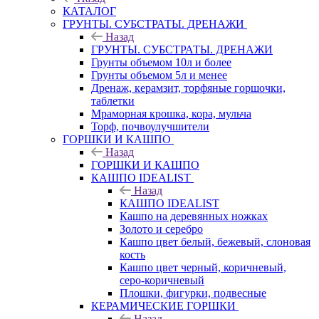
КАТАЛОГ
ГРУНТЫ. СУБСТРАТЫ. ДРЕНАЖИ
Назад
ГРУНТЫ. СУБСТРАТЫ. ДРЕНАЖИ
Грунты объемом 10л и более
Грунты объемом 5л и менее
Дренаж, керамзит, торфяные горшочки,
таблетки
Мраморная крошка, кора, мульча
Торф, почвоулучшители
ГОРШКИ И КАШПО
Назад
ГОРШКИ И КАШПО
КАШПО IDEALIST
Назад
КАШПО IDEALIST
Кашпо на деревянных ножках
Золото и серебро
Кашпо цвет белый, бежевый, слоновая
кость
Кашпо цвет черный, коричневый,
серо-коричневый
Плошки, фигурки, подвесные
КЕРАМИЧЕСКИЕ ГОРШКИ
Назад