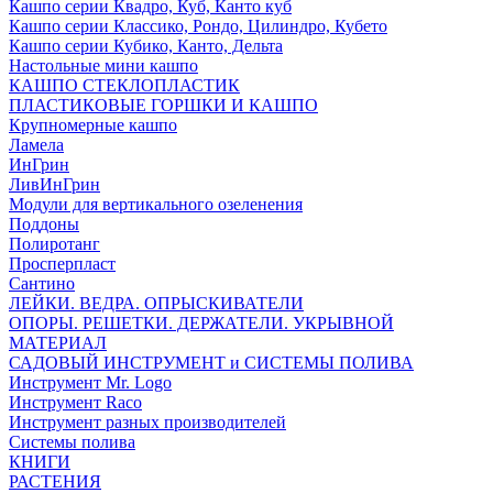
Кашпо серии Квадро, Куб, Канто куб
Кашпо серии Классико, Рондо, Цилиндро, Кубето
Кашпо серии Кубико, Канто, Дельта
Настольные мини кашпо
КАШПО СТЕКЛОПЛАСТИК
ПЛАСТИКОВЫЕ ГОРШКИ И КАШПО
Крупномерные кашпо
Ламела
ИнГрин
ЛивИнГрин
Модули для вертикального озеленения
Поддоны
Полиротанг
Просперпласт
Сантино
ЛЕЙКИ. ВЕДРА. ОПРЫСКИВАТЕЛИ
ОПОРЫ. РЕШЕТКИ. ДЕРЖАТЕЛИ. УКРЫВНОЙ
МАТЕРИАЛ
САДОВЫЙ ИНСТРУМЕНТ и СИСТЕМЫ ПОЛИВА
Инструмент Mr. Logo
Инструмент Raco
Инструмент разных производителей
Системы полива
КНИГИ
РАСТЕНИЯ