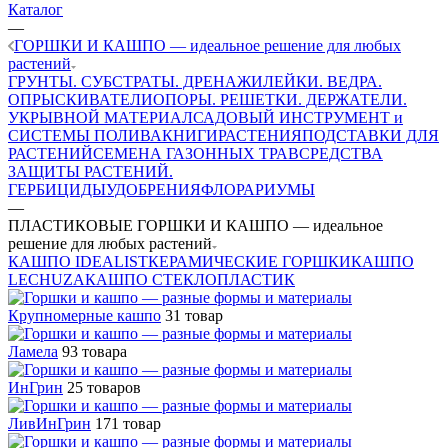
Каталог
—
ГОРШКИ И КАШПО — идеальное решение для любых
растений
ГРУНТЫ. СУБСТРАТЫ. ДРЕНАЖИ
ЛЕЙКИ. ВЕДРА.
ОПРЫСКИВАТЕЛИ
ОПОРЫ. РЕШЕТКИ. ДЕРЖАТЕЛИ.
УКРЫВНОЙ МАТЕРИАЛ
САДОВЫЙ ИНСТРУМЕНТ и
СИСТЕМЫ ПОЛИВА
КНИГИ
РАСТЕНИЯ
ПОДСТАВКИ ДЛЯ
РАСТЕНИЙ
СЕМЕНА ГАЗОННЫХ ТРАВ
СРЕДСТВА
ЗАЩИТЫ РАСТЕНИЙ.
ГЕРБИЦИДЫ
УДОБРЕНИЯ
ФЛОРАРИУМЫ
—
ПЛАСТИКОВЫЕ ГОРШКИ И КАШПО — идеальное
решение для любых растений
КАШПО IDEALIST
КЕРАМИЧЕСКИЕ ГОРШКИ
КАШПО
LECHUZA
КАШПО СТЕКЛОПЛАСТИК
Крупномерные кашпо
31 товар
Ламела
93 товара
ИнГрин
25 товаров
ЛивИнГрин
171 товар