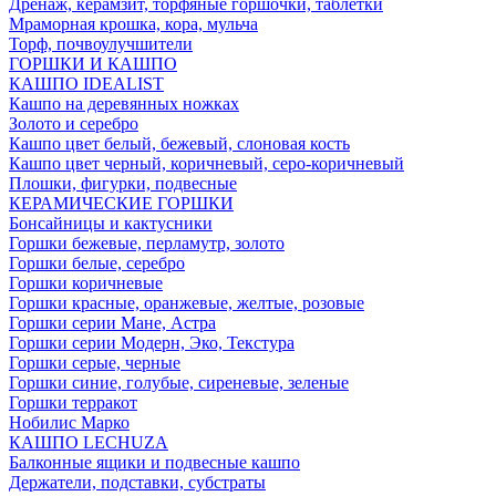
Дренаж, керамзит, торфяные горшочки, таблетки
Мраморная крошка, кора, мульча
Торф, почвоулучшители
ГОРШКИ И КАШПО
КАШПО IDEALIST
Кашпо на деревянных ножках
Золото и серебро
Кашпо цвет белый, бежевый, слоновая кость
Кашпо цвет черный, коричневый, серо-коричневый
Плошки, фигурки, подвесные
КЕРАМИЧЕСКИЕ ГОРШКИ
Бонсайницы и кактусники
Горшки бежевые, перламутр, золото
Горшки белые, серебро
Горшки коричневые
Горшки красные, оранжевые, желтые, розовые
Горшки серии Мане, Астра
Горшки серии Модерн, Эко, Текстура
Горшки серые, черные
Горшки синие, голубые, сиреневые, зеленые
Горшки терракот
Нобилис Марко
КАШПО LECHUZA
Балконные ящики и подвесные кашпо
Держатели, подставки, субстраты