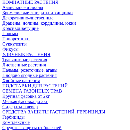
КОМНАТНЫЕ РАСТЕНИЯ
Ампельные и лианы
Бромелиевые, эпифиты и хищники
Декоративно-лиственные
Драцены, нолины, кордилины, юкки
Красивоцветущие
Пальмы
Папоротники
Суккуленты
Фикусы
УЛИЧНЫЕ РАСТЕНИЯ
Травянистые растения
Лиственные растения
Пальмы, розеточные, агавы
Плодово-ягодные растения
Хвойные растения
ПОДСТАВКИ ДЛЯ РАСТЕНИЙ
СЕМЕНА ГАЗОННЫХ ТРАВ
Крупная фасовка от 2кг
Мелкая фасовка до 2кг
Сидераты, клевер
СРЕДСТВА ЗАЩИТЫ РАСТЕНИЙ. ГЕРБИЦИДЫ
Гербициды
Комплексные
Средства защиты от болезней