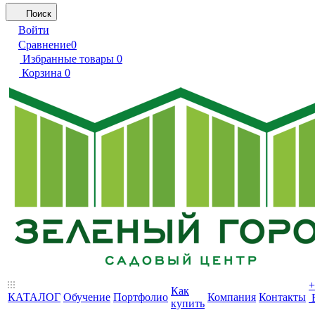
Поиск
Войти
Сравнение
0
Избранные товары
0
Корзина
0
+
Как
КАТАЛОГ
Обучение
Портфолио
Компания
Контакты
купить