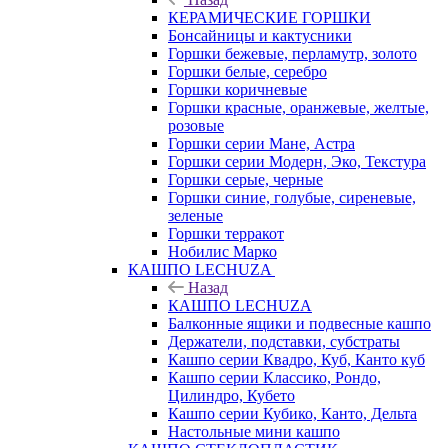
КЕРАМИЧЕСКИЕ ГОРШКИ
Бонсайницы и кактусники
Горшки бежевые, перламутр, золото
Горшки белые, серебро
Горшки коричневые
Горшки красные, оранжевые, желтые,
розовые
Горшки серии Мане, Астра
Горшки серии Модерн, Эко, Текстура
Горшки серые, черные
Горшки синие, голубые, сиреневые,
зеленые
Горшки терракот
Нобилис Марко
КАШПО LECHUZA
Назад
КАШПО LECHUZA
Балконные ящики и подвесные кашпо
Держатели, подставки, субстраты
Кашпо серии Квадро, Куб, Канто куб
Кашпо серии Классико, Рондо,
Цилиндро, Кубето
Кашпо серии Кубико, Канто, Дельта
Настольные мини кашпо