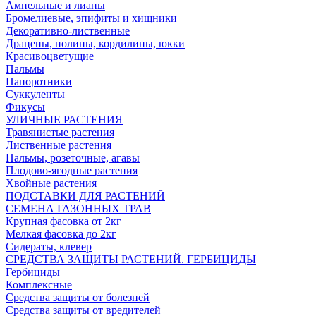
Ампельные и лианы
Бромелиевые, эпифиты и хищники
Декоративно-лиственные
Драцены, нолины, кордилины, юкки
Красивоцветущие
Пальмы
Папоротники
Суккуленты
Фикусы
УЛИЧНЫЕ РАСТЕНИЯ
Травянистые растения
Лиственные растения
Пальмы, розеточные, агавы
Плодово-ягодные растения
Хвойные растения
ПОДСТАВКИ ДЛЯ РАСТЕНИЙ
СЕМЕНА ГАЗОННЫХ ТРАВ
Крупная фасовка от 2кг
Мелкая фасовка до 2кг
Сидераты, клевер
СРЕДСТВА ЗАЩИТЫ РАСТЕНИЙ. ГЕРБИЦИДЫ
Гербициды
Комплексные
Средства защиты от болезней
Средства защиты от вредителей