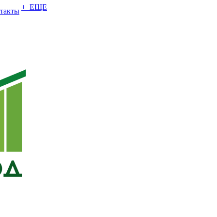
+ ЕЩЕ
такты