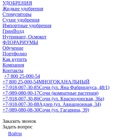
УДОБРЕНИЯ
Жидкие удобрения
Стимуляторы
Сухие удобрения
Импортные удобрения
ГринВолд
Нутривант, Осмокот
ФЛОРАРИУМЫ
Обучение
Портфолио
Как купить
Компания
Контакты
+7 800 25-000-54
+7 800 25-000-54
МНОГОКАНАЛЬНЫЙ
+7-918-007-30-85
Сочи (ул. Яна Фабрициуса, 48/1)
+7-989-080-90-17
Сочи (комнатные растения)
+7-918-007-30-86
Сочи (ул. Краснодонская, 36а)
+7-918-007-30-88
Адлер (ул. Авиационная, 34)
+7-989-080-08-30
Сочи (ул. Гагарина, 39)
Заказать звонок
Задать вопрос
Войти