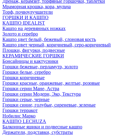
Дренаж, керамзит, торфяные горшочки, таблетки
Мраморная крошка, кора, мульча
Торф, почвоулучшители
ГОРШКИ И КАШПО
КАШПО IDEALIST
Кашпо на деревянных ножках
Золото и серебро
Кашпо цвет белый, бежевый, слоновая кость
Кашпо цвет черный, коричневый, серо-коричневый
Плошки, фигурки, подвесные
КЕРАМИЧЕСКИЕ ГОРШКИ
Бонсайницы и кактусники
Горшки бежевые, перламутр, золото
Горшки белые, серебро
Горшки коричневые
Горшки красные, оранжевые, желтые, розовые
Горшки серии Мане, Астра
Горшки серии Модерн, Эко, Текстура
Горшки серые, черные
Горшки синие, голубые, сиреневые, зеленые
Горшки терракот
Нобилис Марко
КАШПО LECHUZA
Балконные ящики и подвесные кашпо
Держатели, подставки, субстраты