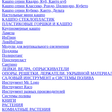
Кашпо серии Квадро, Куб, Канто куб
Кашпо серии Классико, Рондо, Цилиндро, Кубето
Кашпо серии Кубико, Канто, Дельта
Настольные мини кашпо
КАШПО СТЕКЛОПЛАСТИК
ПЛАСТИКОВЫЕ ГОРШКИ И КАШПО
Крупномерные кашпо
Ламела
ИнГрин
ЛивИнГрин
Модули для вертикального озеленения
Поддоны
Полиротанг
Просперпласт
Сантино
ЛЕЙКИ. ВЕДРА. ОПРЫСКИВАТЕЛИ
ОПОРЫ. РЕШЕТКИ. ДЕРЖАТЕЛИ. УКРЫВНОЙ МАТЕРИА
САДОВЫЙ ИНСТРУМЕНТ и СИСТЕМЫ ПОЛИВА
Инструмент Mr. Logo
Инструмент Raco
Инструмент разных производителей
Системы полива
КНИГИ
РАСТЕНИЯ
КОМНАТНЫЕ РАСТЕНИЯ