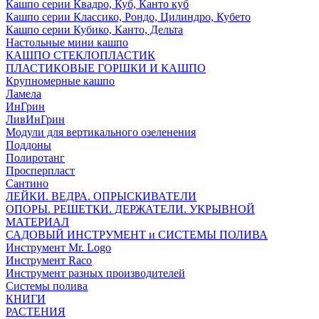
Кашпо серии Квадро, Куб, Канто куб
Кашпо серии Классико, Рондо, Цилиндро, Кубето
Кашпо серии Кубико, Канто, Дельта
Настольные мини кашпо
КАШПО СТЕКЛОПЛАСТИК
ПЛАСТИКОВЫЕ ГОРШКИ И КАШПО
Крупномерные кашпо
Ламела
ИнГрин
ЛивИнГрин
Модули для вертикального озеленения
Поддоны
Полиротанг
Просперпласт
Сантино
ЛЕЙКИ. ВЕДРА. ОПРЫСКИВАТЕЛИ
ОПОРЫ. РЕШЕТКИ. ДЕРЖАТЕЛИ. УКРЫВНОЙ
МАТЕРИАЛ
САДОВЫЙ ИНСТРУМЕНТ и СИСТЕМЫ ПОЛИВА
Инструмент Mr. Logo
Инструмент Raco
Инструмент разных производителей
Системы полива
КНИГИ
РАСТЕНИЯ