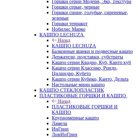
Горшки серии Модерн, Эко, Текстура
Горшки серые, черные
Горшки синие, голубые, сиреневые,
зеленые
Горшки терракот
Нобилис Марко
КАШПО LECHUZA
Назад
КАШПО LECHUZA
Балконные ящики и подвесные кашпо
Держатели, подставки, субстраты
Кашпо серии Квадро, Куб, Канто куб
Кашпо серии Классико, Рондо,
Цилиндро, Кубето
Кашпо серии Кубико, Канто, Дельта
Настольные мини кашпо
КАШПО СТЕКЛОПЛАСТИК
ПЛАСТИКОВЫЕ ГОРШКИ И КАШПО
Назад
ПЛАСТИКОВЫЕ ГОРШКИ И
КАШПО
Крупномерные кашпо
Ламела
ИнГрин
ЛивИнГрин