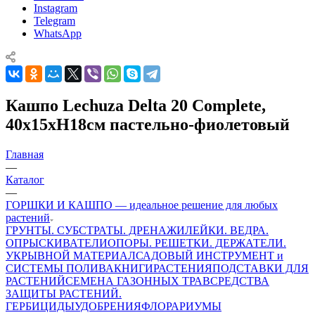
Instagram
Telegram
WhatsApp
Кашпо Lechuza Delta 20 Complete,
40x15xH18см пастельно-фиолетовый
Главная
—
Каталог
—
ГОРШКИ И КАШПО — идеальное решение для любых
растений
ГРУНТЫ. СУБСТРАТЫ. ДРЕНАЖИ
ЛЕЙКИ. ВЕДРА.
ОПРЫСКИВАТЕЛИ
ОПОРЫ. РЕШЕТКИ. ДЕРЖАТЕЛИ.
УКРЫВНОЙ МАТЕРИАЛ
САДОВЫЙ ИНСТРУМЕНТ и
СИСТЕМЫ ПОЛИВА
КНИГИ
РАСТЕНИЯ
ПОДСТАВКИ ДЛЯ
РАСТЕНИЙ
СЕМЕНА ГАЗОННЫХ ТРАВ
СРЕДСТВА
ЗАЩИТЫ РАСТЕНИЙ.
ГЕРБИЦИДЫ
УДОБРЕНИЯ
ФЛОРАРИУМЫ