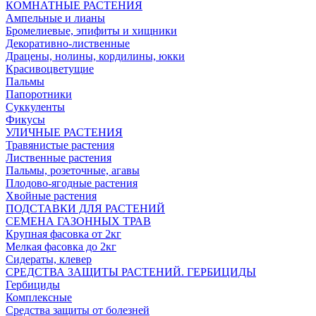
КОМНАТНЫЕ РАСТЕНИЯ
Ампельные и лианы
Бромелиевые, эпифиты и хищники
Декоративно-лиственные
Драцены, нолины, кордилины, юкки
Красивоцветущие
Пальмы
Папоротники
Суккуленты
Фикусы
УЛИЧНЫЕ РАСТЕНИЯ
Травянистые растения
Лиственные растения
Пальмы, розеточные, агавы
Плодово-ягодные растения
Хвойные растения
ПОДСТАВКИ ДЛЯ РАСТЕНИЙ
СЕМЕНА ГАЗОННЫХ ТРАВ
Крупная фасовка от 2кг
Мелкая фасовка до 2кг
Сидераты, клевер
СРЕДСТВА ЗАЩИТЫ РАСТЕНИЙ. ГЕРБИЦИДЫ
Гербициды
Комплексные
Средства защиты от болезней