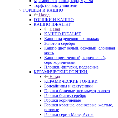
Мраморная крошка, кора, мульча
Торф, почвоулучшители
ГОРШКИ И КАШПО
Назад
ГОРШКИ И КАШПО
КАШПО IDEALIST
Назад
КАШПО IDEALIST
Кашпо на деревянных ножках
Золото и серебро
Кашпо цвет белый, бежевый, слоновая
кость
Кашпо цвет черный, коричневый,
серо-коричневый
Плошки, фигурки, подвесные
КЕРАМИЧЕСКИЕ ГОРШКИ
Назад
КЕРАМИЧЕСКИЕ ГОРШКИ
Бонсайницы и кактусники
Горшки бежевые, перламутр, золото
Горшки белые, серебро
Горшки коричневые
Горшки красные, оранжевые, желтые,
розовые
Горшки серии Мане, Астра