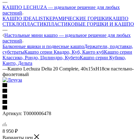
—
КАШПО LECHUZA — идеальное решение для любых
растений
КАШПО IDEALIST
КЕРАМИЧЕСКИЕ ГОРШКИ
КАШПО
СТЕКЛОПЛАСТИК
ПЛАСТИКОВЫЕ ГОРШКИ И КАШПО
—
Настольные мини кашпо — идеальное решение для любых
растений
Балконные ящики и подвесные кашпо
Держатели, подставки,
субстраты
Кашпо серии Квадро, Куб, Канто куб
Кашпо серии
Классико, Рондо, Цилиндро, Кубето
Кашпо серии Кубико,
Канто, Дельта
—
Кашпо Lechuza Delta 20 Complete, 40x15xH18см пастельно-
фиолетовый
Артикул:
Т0000006478
8 950
₽
Варианты цен