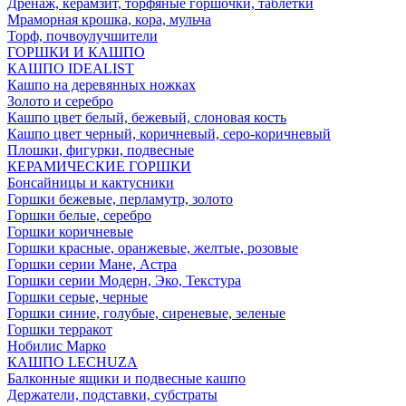
Дренаж, керамзит, торфяные горшочки, таблетки
Мраморная крошка, кора, мульча
Торф, почвоулучшители
ГОРШКИ И КАШПО
КАШПО IDEALIST
Кашпо на деревянных ножках
Золото и серебро
Кашпо цвет белый, бежевый, слоновая кость
Кашпо цвет черный, коричневый, серо-коричневый
Плошки, фигурки, подвесные
КЕРАМИЧЕСКИЕ ГОРШКИ
Бонсайницы и кактусники
Горшки бежевые, перламутр, золото
Горшки белые, серебро
Горшки коричневые
Горшки красные, оранжевые, желтые, розовые
Горшки серии Мане, Астра
Горшки серии Модерн, Эко, Текстура
Горшки серые, черные
Горшки синие, голубые, сиреневые, зеленые
Горшки терракот
Нобилис Марко
КАШПО LECHUZA
Балконные ящики и подвесные кашпо
Держатели, подставки, субстраты