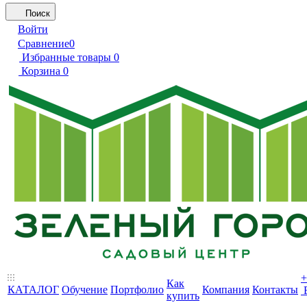
Поиск
Войти
Сравнение
0
Избранные товары
0
Корзина
0
+
Как
КАТАЛОГ
Обучение
Портфолио
Компания
Контакты
купить