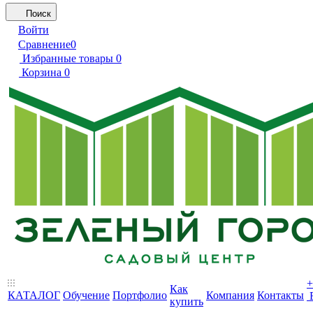
Поиск
Войти
Сравнение
0
Избранные товары
0
Корзина
0
+
Как
КАТАЛОГ
Обучение
Портфолио
Компания
Контакты
купить