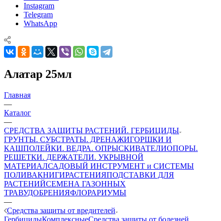
Instagram
Telegram
WhatsApp
Алатар 25мл
Главная
—
Каталог
—
СРЕДСТВА ЗАЩИТЫ РАСТЕНИЙ. ГЕРБИЦИДЫ
ГРУНТЫ. СУБСТРАТЫ. ДРЕНАЖИ
ГОРШКИ И
КАШПО
ЛЕЙКИ. ВЕДРА. ОПРЫСКИВАТЕЛИ
ОПОРЫ.
РЕШЕТКИ. ДЕРЖАТЕЛИ. УКРЫВНОЙ
МАТЕРИАЛ
САДОВЫЙ ИНСТРУМЕНТ и СИСТЕМЫ
ПОЛИВА
КНИГИ
РАСТЕНИЯ
ПОДСТАВКИ ДЛЯ
РАСТЕНИЙ
СЕМЕНА ГАЗОННЫХ
ТРАВ
УДОБРЕНИЯ
ФЛОРАРИУМЫ
—
Средства защиты от вредителей
Гербициды
Комплексные
Средства защиты от болезней