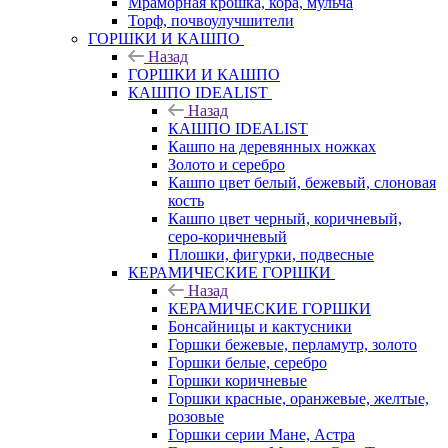
Мраморная крошка, кора, мульча
Торф, почвоулучшители
ГОРШКИ И КАШПО
Назад
ГОРШКИ И КАШПО
КАШПО IDEALIST
Назад
КАШПО IDEALIST
Кашпо на деревянных ножках
Золото и серебро
Кашпо цвет белый, бежевый, слоновая
кость
Кашпо цвет черный, коричневый,
серо-коричневый
Плошки, фигурки, подвесные
КЕРАМИЧЕСКИЕ ГОРШКИ
Назад
КЕРАМИЧЕСКИЕ ГОРШКИ
Бонсайницы и кактусники
Горшки бежевые, перламутр, золото
Горшки белые, серебро
Горшки коричневые
Горшки красные, оранжевые, желтые,
розовые
Горшки серии Мане, Астра