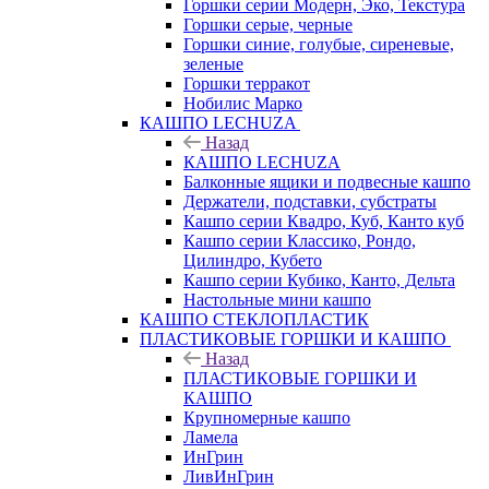
Горшки серии Модерн, Эко, Текстура
Горшки серые, черные
Горшки синие, голубые, сиреневые,
зеленые
Горшки терракот
Нобилис Марко
КАШПО LECHUZA
Назад
КАШПО LECHUZA
Балконные ящики и подвесные кашпо
Держатели, подставки, субстраты
Кашпо серии Квадро, Куб, Канто куб
Кашпо серии Классико, Рондо,
Цилиндро, Кубето
Кашпо серии Кубико, Канто, Дельта
Настольные мини кашпо
КАШПО СТЕКЛОПЛАСТИК
ПЛАСТИКОВЫЕ ГОРШКИ И КАШПО
Назад
ПЛАСТИКОВЫЕ ГОРШКИ И
КАШПО
Крупномерные кашпо
Ламела
ИнГрин
ЛивИнГрин