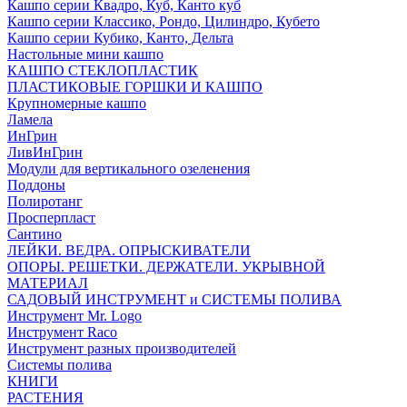
Кашпо серии Квадро, Куб, Канто куб
Кашпо серии Классико, Рондо, Цилиндро, Кубето
Кашпо серии Кубико, Канто, Дельта
Настольные мини кашпо
КАШПО СТЕКЛОПЛАСТИК
ПЛАСТИКОВЫЕ ГОРШКИ И КАШПО
Крупномерные кашпо
Ламела
ИнГрин
ЛивИнГрин
Модули для вертикального озеленения
Поддоны
Полиротанг
Просперпласт
Сантино
ЛЕЙКИ. ВЕДРА. ОПРЫСКИВАТЕЛИ
ОПОРЫ. РЕШЕТКИ. ДЕРЖАТЕЛИ. УКРЫВНОЙ
МАТЕРИАЛ
САДОВЫЙ ИНСТРУМЕНТ и СИСТЕМЫ ПОЛИВА
Инструмент Mr. Logo
Инструмент Raco
Инструмент разных производителей
Системы полива
КНИГИ
РАСТЕНИЯ