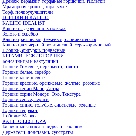
Дренаж, керамзит, торфяные горшочки, таблетки
Мраморная крошка, кора, мульча
Торф, почвоулучшители
ГОРШКИ И КАШПО
КАШПО IDEALIST
Кашпо на деревянных ножках
Золото и серебро
Кашпо цвет белый, бежевый, слоновая кость
Кашпо цвет черный, коричневый, серо-коричневый
Плошки, фигурки, подвесные
КЕРАМИЧЕСКИЕ ГОРШКИ
Бонсайницы и кактусники
Горшки бежевые, перламутр, золото
Горшки белые, серебро
Горшки коричневые
Горшки красные, оранжевые, желтые, розовые
Горшки серии Мане, Астра
Горшки серии Модерн, Эко, Текстура
Горшки серые, черные
Горшки синие, голубые, сиреневые, зеленые
Горшки терракот
Нобилис Марко
КАШПО LECHUZA
Балконные ящики и подвесные кашпо
Держатели, подставки, субстраты