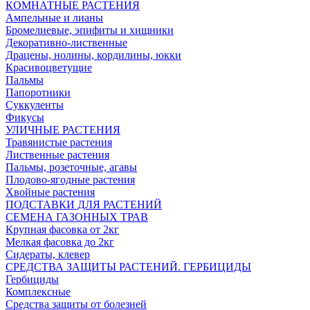
КОМНАТНЫЕ РАСТЕНИЯ
Ампельные и лианы
Бромелиевые, эпифиты и хищники
Декоративно-лиственные
Драцены, нолины, кордилины, юкки
Красивоцветущие
Пальмы
Папоротники
Суккуленты
Фикусы
УЛИЧНЫЕ РАСТЕНИЯ
Травянистые растения
Лиственные растения
Пальмы, розеточные, агавы
Плодово-ягодные растения
Хвойные растения
ПОДСТАВКИ ДЛЯ РАСТЕНИЙ
СЕМЕНА ГАЗОННЫХ ТРАВ
Крупная фасовка от 2кг
Мелкая фасовка до 2кг
Сидераты, клевер
СРЕДСТВА ЗАЩИТЫ РАСТЕНИЙ. ГЕРБИЦИДЫ
Гербициды
Комплексные
Средства защиты от болезней